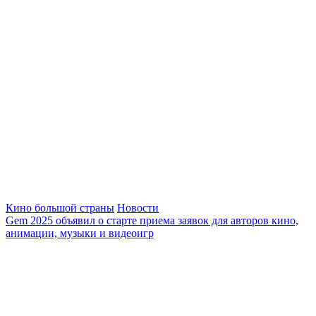
Кино большой страны
Новости
Gem 2025 объявил о старте приема заявок для авторов кино,
анимации, музыки и видеоигр