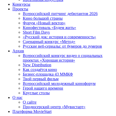
Конкурсы
Проекты
Всероссийский питчинг дебютантов 2026
Кино большой страны
Форум «Новый вектор»
Кинофестиваль «Будем жить»
Short Film Days
«Русский док: история и современность»
Сценарный конкурс «Метод»
Русские веб-сериалы: от бумеров до зумеров
Архив
Всероссийский конкурс видео о социальных
проектах «Хорошая история»
New Distribution
Как создаётся кино
Бизнес-площадка 43 ММКФ
Твой первый фильм
Всероссийский молодежный кинофорум
Герой нашего времени
Круглые столы
О нас
О сайте
Продюсерский центр «Мувистарт»
Платформа MovieStart