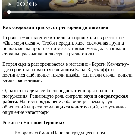
Как создавали тряску: от ресторана до магазина
Первое землетрясение в трилогии происходит в ресторане
«Два моря океан». Чтобы передать хаос, съёмочная группа
использовала простые, но эффективные методы: разбивали
стаканы, раскачивали люстры, трясли столы.
Вторая сцена разворачивается в магазине «Береги Камчатку»,
где герои сталкиваются с демоном Кана. Здесь эффект
достигался ещё проще: трясли шкафы, сдвигали столы, роняли
вазы с растениями.
Однако этих деталей было недостаточно для полного
погружения. Решающую роль сыграли
звук и операторская
работа
. На постпродакшене добавили рёв земли, гул
обрушений и треск ломающихся конструкций, что усилило
ощущение катастрофы.
Режиссёр
Евгений Терновых
:
Во время съёмок «Напевов грядущего» нам