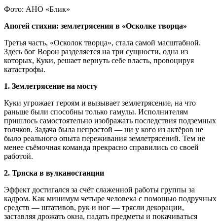
Фото: АНО «Блик»
Апогей стихии: землетрясения в «Осколке творца»
Третья часть, «Осколок творца», стала самой масштабной.
Здесь бог Ворон разделяется на три сущности, одна из
которых, Куки, решает вернуть себе власть, провоцируя
катастрофы.
1. Землетрясение на мосту
Куки угрожает героям и вызывает землетрясение, на что
раньше были способны только гамулы. Исполнителям
пришлось самостоятельно изображать последствия подземных
толчков. Задача была непростой — ни у кого из актёров не
было реального опыта переживания землетрясений. Тем не
менее съёмочная команда прекрасно справились со своей
работой.
2. Тряска в вулканостанции
Эффект достигался за счёт слаженной работы группы за
кадром. Как минимум четыре человека с помощью подручных
средств — штативов, рук и ног — трясли декорации,
заставляя дрожать окна, падать предметы и покачиваться