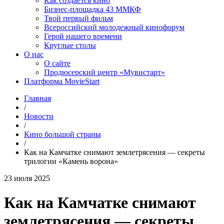
Как создаётся кино
Бизнес-площадка 43 ММКФ
Твой первый фильм
Всероссийский молодежный кинофорум
Герой нашего времени
Круглые столы
О нас
О сайте
Продюсерский центр «Мувистарт»
Платформа MovieStart
Главная
/
Новости
/
Кино большой страны
/
Как на Камчатке снимают землетрясения — секреты
трилогии «Камень ворона»
23 июля 2025
Как на Камчатке снимают
землетрясения — секреты