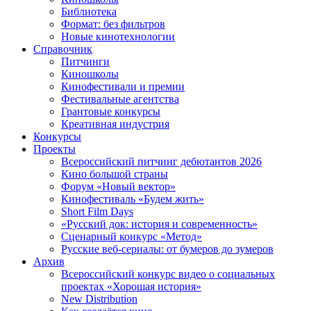
Библиотека
Формат: без фильтров
Новые кинотехнологии
Справочник
Питчинги
Киношколы
Кинофестивали и премии
Фестивальные агентства
Грантовые конкурсы
Креативная индустрия
Конкурсы
Проекты
Всероссийский питчинг дебютантов 2026
Кино большой страны
Форум «Новый вектор»
Кинофестиваль «Будем жить»
Short Film Days
«Русский док: история и современность»
Сценарный конкурс «Метод»
Русские веб-сериалы: от бумеров до зумеров
Архив
Всероссийский конкурс видео о социальных
проектах «Хорошая история»
New Distribution