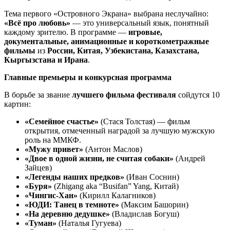
Тема первого «Островного Экрана» выбрана неслучайно:
«Всё про любовь»
— это универсальный язык, понятный
каждому зрителю. В программе —
игровые,
документальные, анимационные и короткометражные
фильмы
из
России, Китая, Узбекистана, Казахстана,
Кыргызстана и Ирана
.
Главные премьеры и конкурсная программа
В борьбе за звание
лучшего фильма фестиваля
сойдутся 10
картин:
«Семейное счастье»
(Стася Толстая) — фильм
открытия, отмеченный наградой за лучшую мужскую
роль на ММКФ.
«Мужу привет»
(Антон Маслов)
«Двое в одной жизни, не считая собаки»
(Андрей
Зайцев)
«Легенды наших предков»
(Иван Соснин)
«Буря»
(Zhigang aka “Busifan” Yang, Китай)
«Чингис-Хан»
(Кирилл Калагников)
«ЮДИ: Танец в темноте»
(Максим Башорин)
«На деревню дедушке»
(Владислав Богуш)
«Туман»
(Наталья Гугуева)