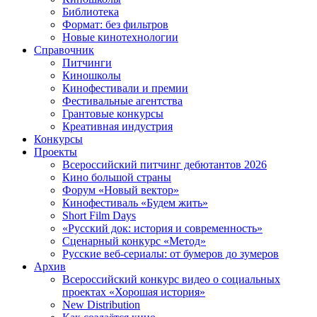
Библиотека
Формат: без фильтров
Новые кинотехнологии
Справочник
Питчинги
Киношколы
Кинофестивали и премии
Фестивальные агентства
Грантовые конкурсы
Креативная индустрия
Конкурсы
Проекты
Всероссийский питчинг дебютантов 2026
Кино большой страны
Форум «Новый вектор»
Кинофестиваль «Будем жить»
Short Film Days
«Русский док: история и современность»
Сценарный конкурс «Метод»
Русские веб-сериалы: от бумеров до зумеров
Архив
Всероссийский конкурс видео о социальных
проектах «Хорошая история»
New Distribution