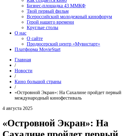
Как создаётся кино
Бизнес-площадка 43 ММКФ
Твой первый фильм
Всероссийский молодежный кинофорум
Герой нашего времени
Круглые столы
О нас
О сайте
Продюсерский центр «Мувистарт»
Платформа MovieStart
Главная
/
Новости
/
Кино большой страны
/
«Островной Экран»: На Сахалине пройдет первый
международный кинофестиваль
4 августа 2025
«Островной Экран»: На
Сахалине пройдет первый