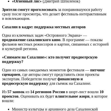
«Огненный лис»
(Дмитрий Шпиленок)
Зрители смогут проголосовать
за понравившуюся работу
сразу после просмотра, что делает фестиваль интерактивным
и вовлекающим.
Сахалин в кадре: поддержка местных авторов
Одна из ключевых задач «Островного Экрана» —
продвижение сахалинского кино
. В программе — показы
фильмов местных режиссеров и картин, связанных с историей
и культурой региона.
«Снимаем на Сахалине»: кто получит продюсерскую
поддержку?
Один из самых ожидаемых моментов фестиваля —
питчинг
сценариев
, где авторы смогут представить свои проекты
экспертам. Победители получат
финансовую и
продюсерскую поддержку
для съемок на Сахалине.
Из
57 заявок
из
14 регионов России
в шорт-лист вошли
10
проектов
. Оценивать их будет
влиятельное жюри
, в которое
вошли:
Министр культуры и архивного дела Сахалинской