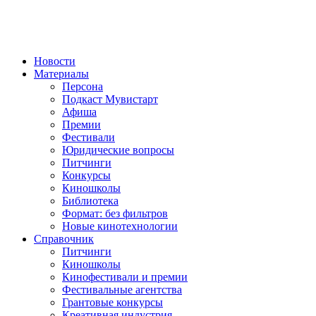
Новости
Материалы
Персона
Подкаст Мувистарт
Афиша
Премии
Фестивали
Юридические вопросы
Питчинги
Конкурсы
Киношколы
Библиотека
Формат: без фильтров
Новые кинотехнологии
Справочник
Питчинги
Киношколы
Кинофестивали и премии
Фестивальные агентства
Грантовые конкурсы
Креативная индустрия