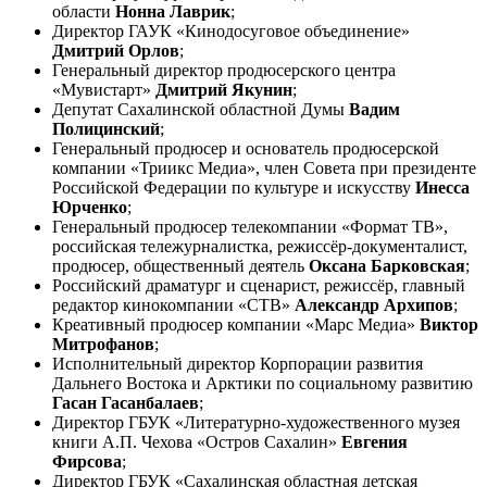
области
Нонна Лаврик
;
Директор ГАУК «Кинодосуговое объединение»
Дмитрий Орлов
;
Генеральный директор продюсерского центра
«Мувистарт»
Дмитрий Якунин
;
Депутат Сахалинской областной Думы
Вадим
Полицинский
;
Генеральный продюсер и основатель продюсерской
компании «Триикс Медиа», член Совета при президенте
Российской Федерации по культуре и искусству
Инесса
Юрченко
;
Генеральный продюсер телекомпании «Формат ТВ»,
российская тележурналистка, режиссёр-документалист,
продюсер, общественный деятель
Оксана Барковская
;
Российский драматург и сценарист, режиссёр, главный
редактор кинокомпании «СТВ»
Александр Архипов
;
Креативный продюсер компании «Марс Медиа»
Виктор
Митрофанов
;
Исполнительный директор Корпорации развития
Дальнего Востока и Арктики по социальному развитию
Гасан Гасанбалаев
;
Директор ГБУК «Литературно-художественного музея
книги А.П. Чехова «Остров Сахалин»
Евгения
Фирсова
;
Директор ГБУК «Сахалинская областная детская