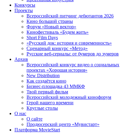
Конкурсы
Проекты
Всероссийский питчинг дебютантов 2026
Кино большой страны
Форум «Новый вектор»
Кинофестиваль «Будем жить»
Short Film Days
«Русский док: история и современность»
Сценарный конкурс «Метод»
Русские веб-сериалы: от бумеров до зумеров
Архив
Всероссийский конкурс видео о социальных
проектах «Хорошая история»
New Distribution
Как создаётся кино
Бизнес-площадка 43 ММКФ
Твой первый фильм
Всероссийский молодежный кинофорум
Герой нашего времени
Круглые столы
О нас
О сайте
Продюсерский центр «Мувистарт»
Платформа MovieStart