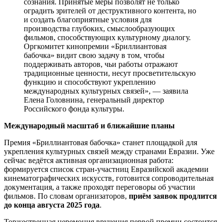
сознания. Принятые меры позволят не только
оградить зрителей от деструктивного контента, но
и создать благоприятные условия для
производства глубоких, смыслообразующих
фильмов, способствующих культурному диалогу.
Оргкомитет кинопремии «Бриллиантовая
бабочка» видит свою задачу в том, чтобы
поддерживать авторов, чьи работы отражают
традиционные ценности, несут просветительскую
функцию и способствуют укреплению
международных культурных связей», — заявила
Елена Головнина, генеральный директор
Российского фонда культуры.
Международный масштаб и ближайшие планы
Премия «Бриллиантовая бабочка» станет площадкой для
укрепления культурных связей между странами Евразии. Уже
сейчас ведётся активная организационная работа:
формируется список стран-участниц Евразийской академии
кинематографических искусств, готовится сопроводительная
документация, а также проходят переговоры об участии
фильмов. По словам организаторов,
приём заявок продлится
до конца августа 2025 года
.
Торжественная церемония вручения первой премии состоится