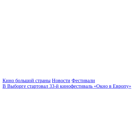
Кино большой страны
Новости
Фестивали
В Выборге стартовал 33-й кинофестиваль «Окно в Европу»