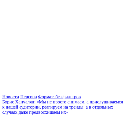
Новости
Персона
Формат: без фильтров
Борис Ханчалян: «Мы не просто снимаем, а прислушиваемся
к нашей аудитории, реагируем на тренды, а в отдельных
случаях даже предвосхищаем их»