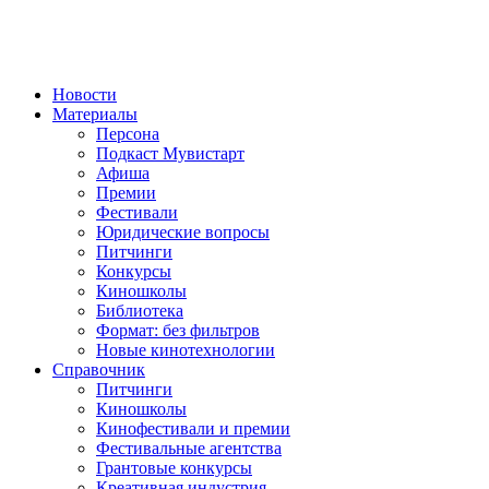
Новости
Материалы
Персона
Подкаст Мувистарт
Афиша
Премии
Фестивали
Юридические вопросы
Питчинги
Конкурсы
Киношколы
Библиотека
Формат: без фильтров
Новые кинотехнологии
Справочник
Питчинги
Киношколы
Кинофестивали и премии
Фестивальные агентства
Грантовые конкурсы
Креативная индустрия