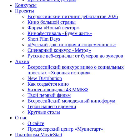
Конкурсы
Проекты
Всероссийский питчинг дебютантов 2026
Кино большой страны
Форум «Новый вектор»
Кинофестиваль «Будем жить»
Short Film Days
«Русский док: история и современность»
Сценарный конкурс «Метод»
Русские веб-сериалы: от бумеров до зумеров
Архив
Всероссийский конкурс видео о социальных
проектах «Хорошая история»
New Distribution
Как создаётся кино
Бизнес-площадка 43 ММКФ
Твой первый фильм
Всероссийский молодежный кинофорум
Герой нашего времени
Круглые столы
О нас
О сайте
Продюсерский центр «Мувистарт»
Платформа MovieStart