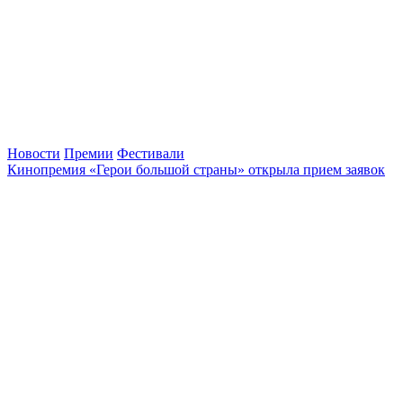
Новости
Премии
Фестивали
Кинопремия «Герои большой страны» открыла прием заявок