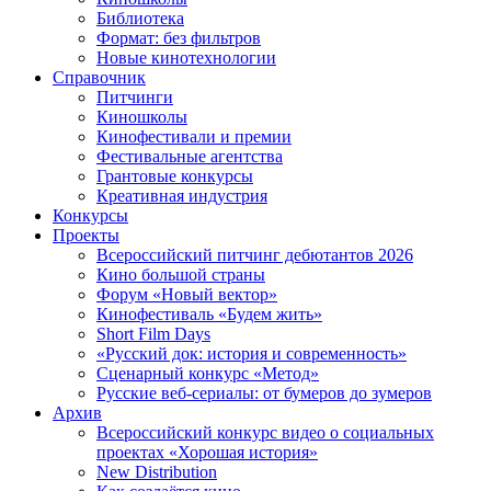
Библиотека
Формат: без фильтров
Новые кинотехнологии
Справочник
Питчинги
Киношколы
Кинофестивали и премии
Фестивальные агентства
Грантовые конкурсы
Креативная индустрия
Конкурсы
Проекты
Всероссийский питчинг дебютантов 2026
Кино большой страны
Форум «Новый вектор»
Кинофестиваль «Будем жить»
Short Film Days
«Русский док: история и современность»
Сценарный конкурс «Метод»
Русские веб-сериалы: от бумеров до зумеров
Архив
Всероссийский конкурс видео о социальных
проектах «Хорошая история»
New Distribution