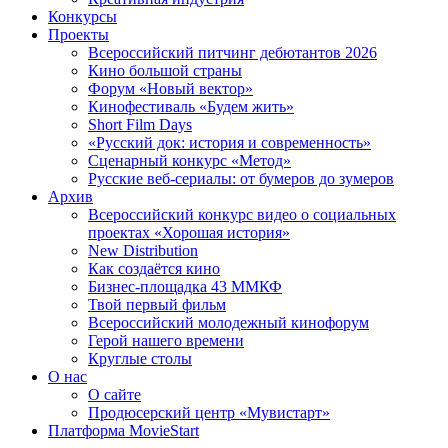
Конкурсы
Проекты
Всероссийский питчинг дебютантов 2026
Кино большой страны
Форум «Новый вектор»
Кинофестиваль «Будем жить»
Short Film Days
«Русский док: история и современность»
Сценарный конкурс «Метод»
Русские веб-сериалы: от бумеров до зумеров
Архив
Всероссийский конкурс видео о социальных
проектах «Хорошая история»
New Distribution
Как создаётся кино
Бизнес-площадка 43 ММКФ
Твой первый фильм
Всероссийский молодежный кинофорум
Герой нашего времени
Круглые столы
О нас
О сайте
Продюсерский центр «Мувистарт»
Платформа MovieStart