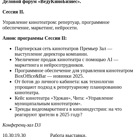
Деловой форум «ВедуКиноБизнес».
Сессия II.
Управление кинотеатром: репертуар, программное
обеспечение, маркетинг, нейросети.
Анонс программы Сессии II:
Партнерская сеть кинотеатров Премьер Зал —
выступление директора компании.
Увеличение продаж кинотеатра с помощью AI —
маркетинга и нейросотрудников.
Программное обеспечение для управления кинотеатром
BoxOffice&Bar — новинки 2025.
От ботов до личного кабинета: как технологии
упрощают подход к репертуарному планированию
кинотеатра.
Кейс кинотеатра «Удокан», Чита: «Управление
муниципальным кинотеатром».
Тренды видеомаркетинга в киноиндустрии: на что
реагируют зрители в 2025 году?
Конференц-зал
D3
10.30:19.30 Работа выставки.