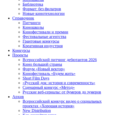
Библиотека
Формат: без фильтров
Новые кинотехнологии
Справочник
Питчинги
Киношколы
Кинофестивали и премии
Фестивальные агентства
Грантовые конкурсы
Креативная индустрия
Конкурсы
Проекты
Всероссийский питчинг дебютантов 2026
Кино большой страны
Форум «Новый вектор»
Кинофестиваль «Будем жить»
Short Film Days
«Русский док: история и современность»
Сценарный конкурс «Метод»
Русские веб-сериалы: от бумеров до зумеров
Архив
Всероссийский конкурс видео о социальных
проектах «Хорошая история»
New Distribution