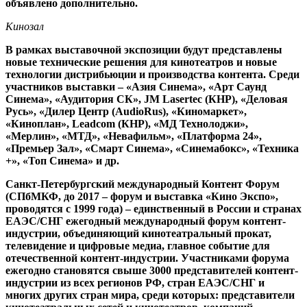
объявлено дополнительно.
Кинозал
В рамках выставочной экспозиции будут представлены
новые технические решения для кинотеатров и новые
технологии дистрибьюции и производства контента. Среди
участников выставки –
«
Азия Синема
», «
Арт Саунд
Синема
», «
Аудитория СК
»,
JM
Lasertec
(КНР), «
Деловая
Русь
», «
Дилер
Центр
(
AudioRus
), «
Киномаркет
»,
«
Киноплан
»,
Leadcom
(КНР), «
МД Технолоджи
»,
«
Мерлин
», «МТД», «
Невафильм
», «Платформа 24»,
«
Премьер Зал
», «Смарт Синема», «Синемабокс», «
Техника
+
», «
Топ Синема» и др.
Санкт-Петербургский международный Контент Форум
(СПбМКФ, до 2017 – форум и выставка «Кино Экспо»,
проводятся с 1999 года) – единственный в России и странах
ЕАЭС/СНГ ежегодный международный форум контент-
индустрии, объединяющий кинотеатральный прокат,
телевидение и цифровые медиа, главное событие для
отечественной контент-индустрии. Участниками форума
ежегодно становятся свыше 3000 представителей контент-
индустрии из всех регионов РФ, стран ЕАЭС/СНГ и
многих других стран мира, среди которых: представители