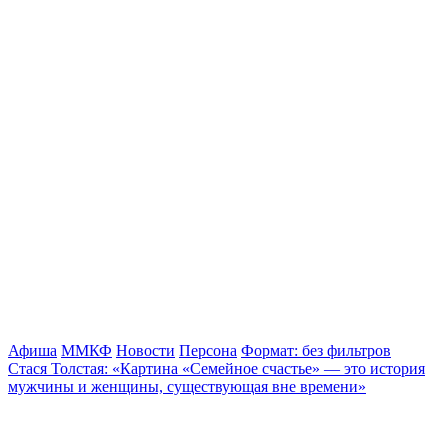
Афиша
ММКФ
Новости
Персона
Формат: без фильтров
Стася Толстая: «Картина «Семейное счастье» — это история
мужчины и женщины, существующая вне времени»