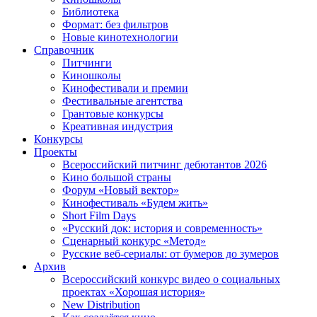
Библиотека
Формат: без фильтров
Новые кинотехнологии
Справочник
Питчинги
Киношколы
Кинофестивали и премии
Фестивальные агентства
Грантовые конкурсы
Креативная индустрия
Конкурсы
Проекты
Всероссийский питчинг дебютантов 2026
Кино большой страны
Форум «Новый вектор»
Кинофестиваль «Будем жить»
Short Film Days
«Русский док: история и современность»
Сценарный конкурс «Метод»
Русские веб-сериалы: от бумеров до зумеров
Архив
Всероссийский конкурс видео о социальных
проектах «Хорошая история»
New Distribution