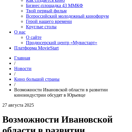
Как создаётся кино
Бизнес-площадка 43 ММКФ
Твой первый фильм
Всероссийский молодежный кинофорум
Герой нашего времени
Круглые столы
О нас
О сайте
Продюсерский центр «Мувистарт»
Платформа MovieStart
Главная
/
Новости
/
Кино большой страны
/
Возможности Ивановской области в развитии
киноиндустрии обсудят в Юрьевце
27 августа 2025
Возможности Ивановской
области в развитии