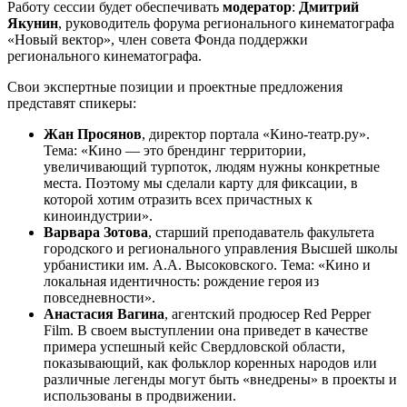
Работу сессии будет обеспечивать
модератор
:
Дмитрий
Якунин
, руководитель форума регионального кинематографа
«Новый вектор», член совета Фонда поддержки
регионального кинематографа.
Свои экспертные позиции и проектные предложения
представят спикеры:
Жан Просянов
, директор портала «Кино-театр.ру».
Тема: «Кино — это брендинг территории,
увеличивающий турпоток, людям нужны конкретные
места. Поэтому мы сделали карту для фиксации, в
которой хотим отразить всех причастных к
киноиндустрии».
Варвара Зотова
, старший преподаватель факультета
городского и регионального управления Высшей школы
урбанистики им. А.А. Высоковского. Тема: «Кино и
локальная идентичность: рождение героя из
повседневности».
Анастасия Вагина
, агентский продюсер Red Pepper
Film. В своем выступлении она приведет в качестве
примера успешный кейс Свердловской области,
показывающий, как фольклор коренных народов или
различные легенды могут быть «внедрены» в проекты и
использованы в продвижении.