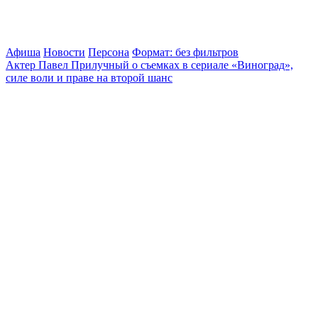
Афиша
Новости
Персона
Формат: без фильтров
Актер Павел Прилучный о съемках в сериале «Виноград»,
силе воли и праве на второй шанс