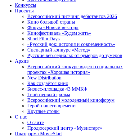
Конкурсы
Проекты
Всероссийский питчинг дебютантов 2026
Кино большой страны
Форум «Новый вектор»
Кинофестиваль «Будем жить»
Short Film Days
«Русский док: история и современность»
Сценарный конкурс «Метод»
Русские веб-сериалы: от бумеров до зумеров
Архив
Всероссийский конкурс видео о социальных
проектах «Хорошая история»
New Distribution
Как создаётся кино
Бизнес-площадка 43 ММКФ
Твой первый фильм
Всероссийский молодежный кинофорум
Герой нашего времени
Круглые столы
О нас
О сайте
Продюсерский центр «Мувистарт»
Платформа MovieStart