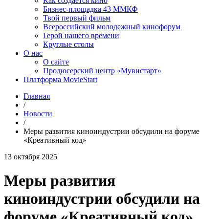
Как создаётся кино
Бизнес-площадка 43 ММКФ
Твой первый фильм
Всероссийский молодежный кинофорум
Герой нашего времени
Круглые столы
О нас
О сайте
Продюсерский центр «Мувистарт»
Платформа MovieStart
Главная
/
Новости
/
Меры развития киноиндустрии обсудили на форуме
«Креативный код»
13 октября 2025
Меры развития
киноиндустрии обсудили на
форуме «Креативный код»