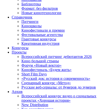
Библиотека
Формат: без фильтров
Новые кинотехнологии
Справочник
Питчинги
Киношколы
Кинофестивали и премии
Фестивальные агентства
Грантовые конкурсы
Креативная индустрия
Конкурсы
Проекты
Всероссийский питчинг дебютантов 2026
Кино большой страны
Форум «Новый вектор»
Кинофестиваль «Будем жить»
Short Film Days
«Русский док: история и современность»
Сценарный конкурс «Метод»
Русские веб-сериалы: от бумеров до зумеров
Архив
Всероссийский конкурс видео о социальных
проектах «Хорошая история»
New Distribution