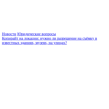
Новости
Юридические вопросы
Копирайт на локации: нужно ли разрешение на съёмку в
известных зданиях, музеях, на улицах?