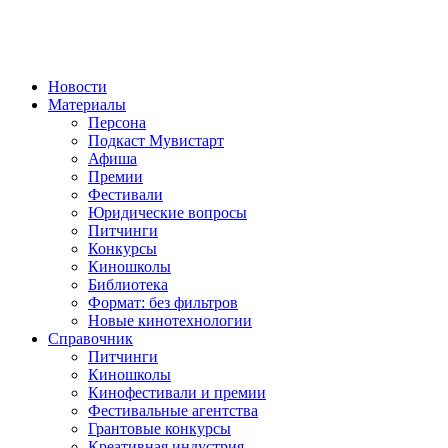
Новости
Материалы
Персона
Подкаст Мувистарт
Афиша
Премии
Фестивали
Юридические вопросы
Питчинги
Конкурсы
Киношколы
Библиотека
Формат: без фильтров
Новые кинотехнологии
Справочник
Питчинги
Киношколы
Кинофестивали и премии
Фестивальные агентства
Грантовые конкурсы
Креативная индустрия