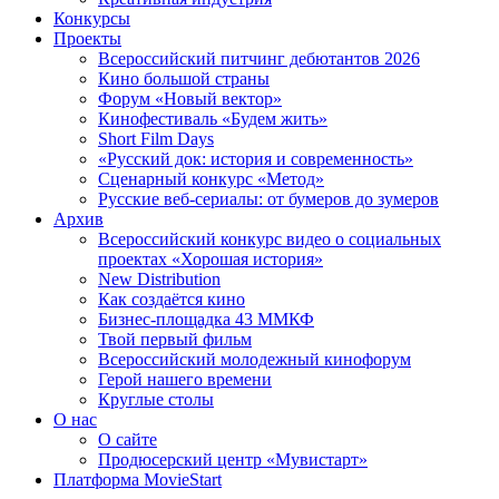
Конкурсы
Проекты
Всероссийский питчинг дебютантов 2026
Кино большой страны
Форум «Новый вектор»
Кинофестиваль «Будем жить»
Short Film Days
«Русский док: история и современность»
Сценарный конкурс «Метод»
Русские веб-сериалы: от бумеров до зумеров
Архив
Всероссийский конкурс видео о социальных
проектах «Хорошая история»
New Distribution
Как создаётся кино
Бизнес-площадка 43 ММКФ
Твой первый фильм
Всероссийский молодежный кинофорум
Герой нашего времени
Круглые столы
О нас
О сайте
Продюсерский центр «Мувистарт»
Платформа MovieStart