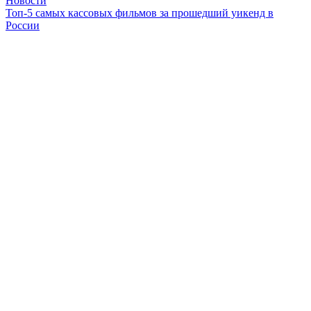
Новости
Топ-5 самых кассовых фильмов за прошедший уикенд в
России