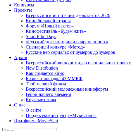
Конкурсы
Проекты
Всероссийский питчинг дебютантов 2026
Кино большой страны
Форум «Новый вектор»
Кинофестиваль «Будем жить»
Short Film Days
«Русский док: история и современность»
Сценарный конкурс «Метод»
Русские веб-сериалы: от бумеров до зумеров
Архив
Всероссийский конкурс видео о социальных проек
New Distribution
Как создаётся кино
Бизнес-площадка 43 ММКФ
Твой первый фильм
Всероссийский молодежный кинофорум
Герой нашего времени
Круглые столы
О нас
О сайте
Продюсерский центр «Мувистарт»
Платформа MovieStart