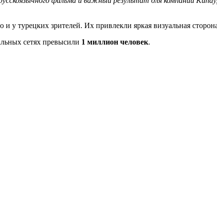
 русскоязычного фильма и важный результат для компании Kunay,
о и у турецких зрителей. Их привлекли яркая визуальная сторона
альных сетях превысили
1 миллион человек
.