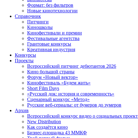
Формат: без фильтров
Новые кинотехнологии
Справочник
Питчинги
Киношколы
Кинофестивали и премии
Фестивальные агентства
Грантовые конкурсы
Креативная индустрия
Конкурсы
Проекты
Всероссийский питчинг дебютантов 2026
Кино большой страны
Форум «Новый вектор»
Кинофестиваль «Будем жить»
Short Film Days
«Русский док: история и современность»
Сценарный конкурс «Метод»
Русские веб-сериалы: от бумеров до зумеров
Архив
Всероссийский конкурс видео о социальных проек
New Distribution
Как создаётся кино
Бизнес-площадка 43 ММКФ