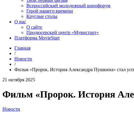
Твой первый фильм
Всероссийский молодежный кинофорум
Герой нашего времени
Круглые столы
О нас
О сайте
Продюсерский центр «Мувистарт»
Платформа MovieStart
Главная
/
Новости
/
Фильм «Пророк. История Александра Пушкина» стал усп
21 октября 2025
Фильм «Пророк. История Алек
Новости