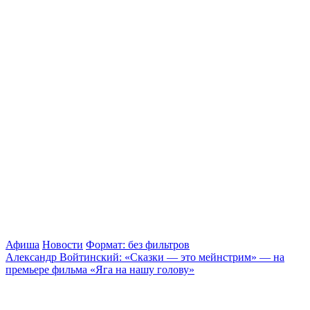
Афиша
Новости
Формат: без фильтров
Александр Войтинский: «Сказки — это мейнстрим» — на
премьере фильма «Яга на нашу голову»