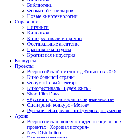
Библиотека
Формат: без фильтров
Новые кинотехнологии
Справочник
Питчинги
Киношколы
Кинофестивали и премии
Фестивальные агентства
Грантовые конкурсы
Креативная индустрия
Конкурсы
Проекты
Всероссийский питчинг дебютантов 2026
Кино большой страны
Форум «Новый вектор»
Кинофестиваль «Будем жить»
Short Film Days
«Русский док: история и современность»
Сценарный конкурс «Метод»
Русские веб-сериалы: от бумеров до зумеров
Архив
Всероссийский конкурс видео о социальных
проектах «Хорошая история»
New Distribution