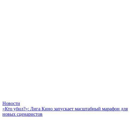
Новости
«Кто убил?»: Лига Кино запускает масштабный марафон для
новых сценаристов