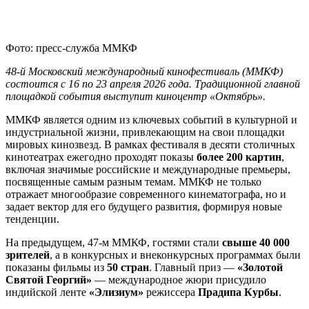
Фото: пресс-служба ММКФ
48-й Московский международный кинофестиваль (ММКФ)
состоится с 16 по 23 апреля 2026 года. Традиционной главной
площадкой события выступит киноцентр «Октябрь».
ММКФ является одним из ключевых событий в культурной и
индустриальной жизни, привлекающим на свои площадки
мировых кинозвезд. В рамках фестиваля в десяти столичных
кинотеатрах ежегодно проходят показы
более 200 картин
,
включая значимые российские и международные премьеры,
посвященные самым разным темам. ММКФ не только
отражает многообразие современного кинематографа, но и
задает вектор для его будущего развития, формируя новые
тенденции.
На предыдущем, 47-м ММКФ, гостями стали
свыше 40 000
зрителей
, а в конкурсных и внеконкурсных программах были
показаны фильмы из
50 стран
. Главный приз —
«Золотой
Святой Георгий»
— международное жюри присудило
индийской ленте
«Элизиум»
режиссера
Прадипа Курбы
.