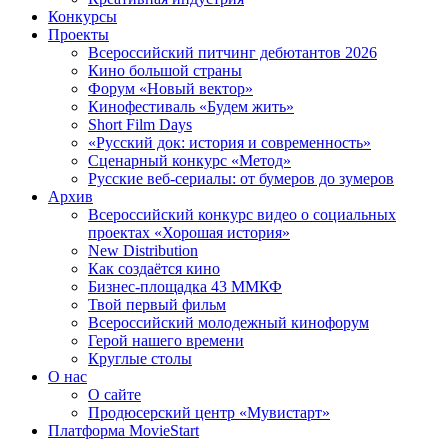
Конкурсы
Проекты
Всероссийский питчинг дебютантов 2026
Кино большой страны
Форум «Новый вектор»
Кинофестиваль «Будем жить»
Short Film Days
«Русский док: история и современность»
Сценарный конкурс «Метод»
Русские веб-сериалы: от бумеров до зумеров
Архив
Всероссийский конкурс видео о социальных
проектах «Хорошая история»
New Distribution
Как создаётся кино
Бизнес-площадка 43 ММКФ
Твой первый фильм
Всероссийский молодежный кинофорум
Герой нашего времени
Круглые столы
О нас
О сайте
Продюсерский центр «Мувистарт»
Платформа MovieStart