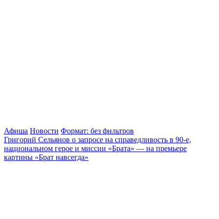
Афиша
Новости
Формат: без фильтров
Григорий Сельянов о запросе на справедливость в 90-е,
национальном герое и миссии «Брата» — на премьере
картины «Брат навсегда»