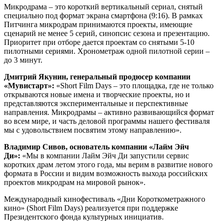
Микродрама – это короткий вертикальный сериал, снятый
специально под формат экрана смартфона (9:16). В рамках
Питчинга микродрам принимаются проекты, имеющие
сценарий не менее 5 серий, синопсис сезона и презентацию.
Приоритет при отборе дается проектам со снятыми 5-10
пилотными сериями. Хронометраж одной пилотной серии –
до 3 минут.
Дмитрий Якунин, генеральный продюсер компании
«Мувистарт»:
«Short Film Days – это площадка, где не только
открываются новые имена и творческие проекты, но и
представляются экспериментальные и перспективные
направления. Микродрамы – активно развивающийся формат
во всем мире, и часть деловой программы нашего фестиваля
мы с удовольствием посвятим этому направлению».
Владимир Сивов, основатель компании «Лайм Эйч
Ди»:
«Мы в компании Лайм Эйч Ди запустили сервис
коротких драм летом этого года, мы верим в развитие нового
формата в России и видим возможность выхода российских
проектов микродрам на мировой рынок».
Международный кинофестиваль «Дни Короткометражного
кино» (Short Film Days) реализуется при поддержке
Президентского фонда культурных инициатив.