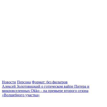
Новости
Персона
Формат: без фильтров
Алексей Золотовицкий о готическом вайпе Питера и
микровселенных Okko – на премьере второго сезона
«Волшебного участка»