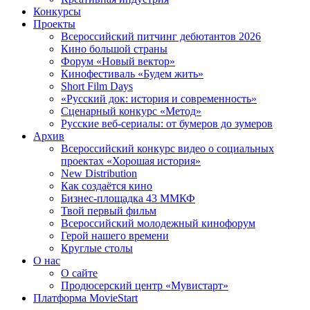
Конкурсы
Проекты
Всероссийский питчинг дебютантов 2026
Кино большой страны
Форум «Новый вектор»
Кинофестиваль «Будем жить»
Short Film Days
«Русский док: история и современность»
Сценарный конкурс «Метод»
Русские веб-сериалы: от бумеров до зумеров
Архив
Всероссийский конкурс видео о социальных
проектах «Хорошая история»
New Distribution
Как создаётся кино
Бизнес-площадка 43 ММКФ
Твой первый фильм
Всероссийский молодежный кинофорум
Герой нашего времени
Круглые столы
О нас
О сайте
Продюсерский центр «Мувистарт»
Платформа MovieStart