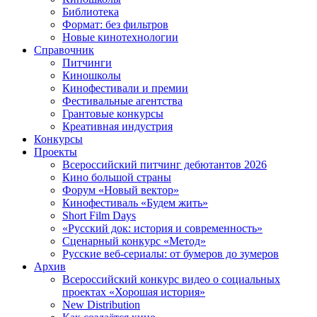
Библиотека
Формат: без фильтров
Новые кинотехнологии
Справочник
Питчинги
Киношколы
Кинофестивали и премии
Фестивальные агентства
Грантовые конкурсы
Креативная индустрия
Конкурсы
Проекты
Всероссийский питчинг дебютантов 2026
Кино большой страны
Форум «Новый вектор»
Кинофестиваль «Будем жить»
Short Film Days
«Русский док: история и современность»
Сценарный конкурс «Метод»
Русские веб-сериалы: от бумеров до зумеров
Архив
Всероссийский конкурс видео о социальных
проектах «Хорошая история»
New Distribution