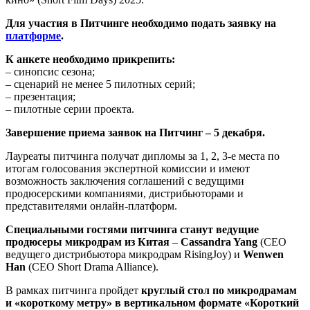
Для участия в Питчинге необходимо подать заявку на
платформе
.
К анкете необходимо прикрепить:
– синопсис сезона;
– сценарий не менее 5 пилотных серий;
– презентация;
– пилотные серии проекта.
Завершение приема заявок на Питчинг – 5 декабря.
Лауреаты питчинга получат дипломы за 1, 2, 3-е места по
итогам голосования экспертной комиссии и имеют
возможность заключения соглашений с ведущими
продюсерскими компаниями, дистрибьюторами и
представителями онлайн-платформ.
Специальными гостями питчинга станут ведущие
продюсеры микродрам из Китая
–
Cassandra Yang
(CEO
ведущего дистрибьютора микродрам RisingJoy) и
Wenwen
Han
(СЕО Short Drama Alliance).
В рамках питчинга пройдет
круглый стол по микродрамам
и «короткому метру» в вертикальном формате «Короткий