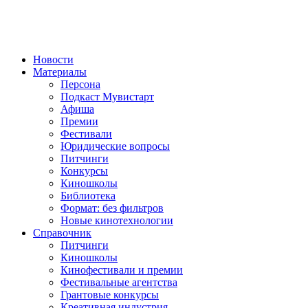
Новости
Материалы
Персона
Подкаст Мувистарт
Афиша
Премии
Фестивали
Юридические вопросы
Питчинги
Конкурсы
Киношколы
Библиотека
Формат: без фильтров
Новые кинотехнологии
Справочник
Питчинги
Киношколы
Кинофестивали и премии
Фестивальные агентства
Грантовые конкурсы
Креативная индустрия