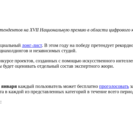
ретендентов на XVII Национальную премию в области цифрового
фициальный
лонг-лист
. В этом году на победу претендует рекорд
едиахолдингов и независимых студий.
курсе проектов, созданных с помощью искусственного интеллект
 будет оценивать отдельный состав экспертного жюри.
1 января
каждый пользователь может бесплатно
проголосовать
з
а в каждой из представленных категорий в течение всего перио
х
: