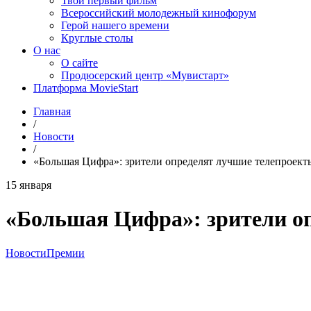
Твой первый фильм
Всероссийский молодежный кинофорум
Герой нашего времени
Круглые столы
О нас
О сайте
Продюсерский центр «Мувистарт»
Платформа MovieStart
Главная
/
Новости
/
«Большая Цифра»: зрители определят лучшие телепроект
15 января
«Большая Цифра»: зрители оп
Новости
Премии