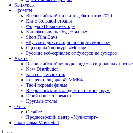
Конкурсы
Проекты
Всероссийский питчинг дебютантов 2026
Кино большой страны
Форум «Новый вектор»
Кинофестиваль «Будем жить»
Short Film Days
«Русский док: история и современность»
Сценарный конкурс «Метод»
Русские веб-сериалы: от бумеров до зумеров
Архив
Всероссийский конкурс видео о социальных проек
New Distribution
Как создаётся кино
Бизнес-площадка 43 ММКФ
Твой первый фильм
Всероссийский молодежный кинофорум
Герой нашего времени
Круглые столы
О нас
О сайте
Продюсерский центр «Мувистарт»
Платформа MovieStart