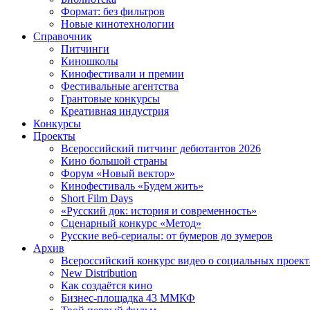
Формат: без фильтров
Новые кинотехнологии
Справочник
Питчинги
Киношколы
Кинофестивали и премии
Фестивальные агентства
Грантовые конкурсы
Креативная индустрия
Конкурсы
Проекты
Всероссийский питчинг дебютантов 2026
Кино большой страны
Форум «Новый вектор»
Кинофестиваль «Будем жить»
Short Film Days
«Русский док: история и современность»
Сценарный конкурс «Метод»
Русские веб-сериалы: от бумеров до зумеров
Архив
Всероссийский конкурс видео о социальных проек
New Distribution
Как создаётся кино
Бизнес-площадка 43 ММКФ