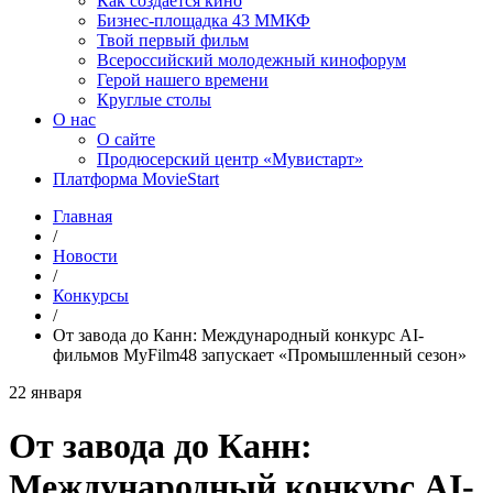
Как создаётся кино
Бизнес-площадка 43 ММКФ
Твой первый фильм
Всероссийский молодежный кинофорум
Герой нашего времени
Круглые столы
О нас
О сайте
Продюсерский центр «Мувистарт»
Платформа MovieStart
Главная
/
Новости
/
Конкурсы
/
От завода до Канн: Международный конкурс AI-
фильмов MyFilm48 запускает «Промышленный сезон»
22 января
От завода до Канн:
Международный конкурс AI-