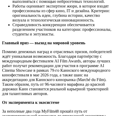
выполняться с помощью нейросетевых технологий.
Работы оценивает экспертное жюри, в которое входят
профессионалы из сфер кино, IT и дизайна. Критерии:
оригинальность идеи, глубина истории, качество
визуала и технологическая инновационность.
Справедливость конкуренции обеспечивается
разделением участников на категории: профессионалы,
студенты и энтузиасты.
Главный приз — выход на мировой уровень
Помимо денежных наград и отраслевых призов, победителей
ждёт уникальная возможность. Благодаря партнёрству с
международным фестивалем AI Film Awards, авторы лучших
работ получат рекомендации для участия в программе AI
Cinema Showcase в рамках 79-го Каннского международного
кинофестиваля в мае 2026 года, а также шанс на
аккредитацию для Каннского кинорынка (Marché du Film).
Таким образом, путь от 96-часового марафона до красной
дорожки Канн становится реальной карьерной траекторией
для талантливых авторов.
От эксперимента к экосистеме
За неполные два года MyFilm48 прошёл путь от
экспериментальной площадки до признанной экосистемы,