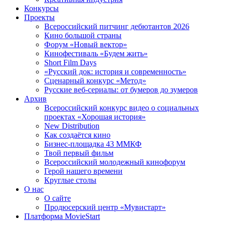
Конкурсы
Проекты
Всероссийский питчинг дебютантов 2026
Кино большой страны
Форум «Новый вектор»
Кинофестиваль «Будем жить»
Short Film Days
«Русский док: история и современность»
Сценарный конкурс «Метод»
Русские веб-сериалы: от бумеров до зумеров
Архив
Всероссийский конкурс видео о социальных
проектах «Хорошая история»
New Distribution
Как создаётся кино
Бизнес-площадка 43 ММКФ
Твой первый фильм
Всероссийский молодежный кинофорум
Герой нашего времени
Круглые столы
О нас
О сайте
Продюсерский центр «Мувистарт»
Платформа MovieStart