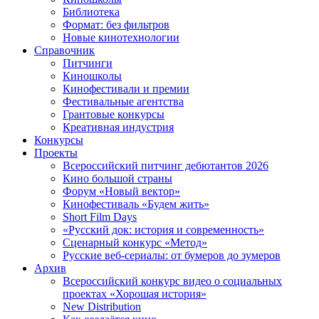
Библиотека
Формат: без фильтров
Новые кинотехнологии
Справочник
Питчинги
Киношколы
Кинофестивали и премии
Фестивальные агентства
Грантовые конкурсы
Креативная индустрия
Конкурсы
Проекты
Всероссийский питчинг дебютантов 2026
Кино большой страны
Форум «Новый вектор»
Кинофестиваль «Будем жить»
Short Film Days
«Русский док: история и современность»
Сценарный конкурс «Метод»
Русские веб-сериалы: от бумеров до зумеров
Архив
Всероссийский конкурс видео о социальных
проектах «Хорошая история»
New Distribution