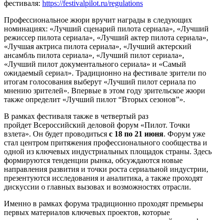
фестиваля:
https://festivalpilot.ru/regulations
Профессиональное жюри вручит награды в следующих
номинациях: «Лучший сценарий пилота сериала», «Лучший
режиссер пилота сериала», «Лучший актер пилота сериала»,
«Лучшая актриса пилота сериала», «Лучший актерский
ансамбль пилота сериала», «Лучший пилот сериала»,
«Лучший пилот документального сериала» и «Самый
ожидаемый сериал». Традиционно на фестивале зрители по
итогам голосования выберут «Лучший пилот сериала по
мнению зрителей». Впервые в этом году зрительское жюри
также определит «Лучший пилот “Вторых сезонов”».
В рамках фестиваля также в четвертый раз
пройдет Всероссийский деловой форум «Пилот. Точки
взлета». Он будет проводиться
с 18 по 21 июня
. Форум уже
стал центром притяжения профессионального сообщества и
одной из ключевых индустриальных площадок страны. Здесь
формируются тенденции рынка, обсуждаются новые
направления развития и точки роста сериальной индустрии,
презентуются исследования и аналитика, а также проходят
дискуссии о главных вызовах и возможностях отрасли.
Именно в рамках форума традиционно проходят премьеры
первых материалов ключевых проектов, которые