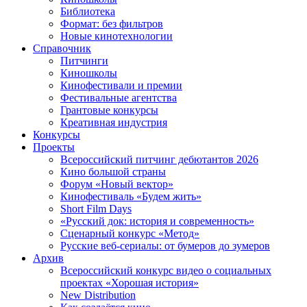
Библиотека
Формат: без фильтров
Новые кинотехнологии
Справочник
Питчинги
Киношколы
Кинофестивали и премии
Фестивальные агентства
Грантовые конкурсы
Креативная индустрия
Конкурсы
Проекты
Всероссийский питчинг дебютантов 2026
Кино большой страны
Форум «Новый вектор»
Кинофестиваль «Будем жить»
Short Film Days
«Русский док: история и современность»
Сценарный конкурс «Метод»
Русские веб-сериалы: от бумеров до зумеров
Архив
Всероссийский конкурс видео о социальных
проектах «Хорошая история»
New Distribution