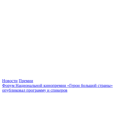
Новости
Премии
Форум Национальной кинопремии «Герои большой страны»
опубликовал программу и спикеров