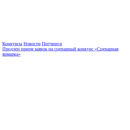
Конкурсы
Новости
Питчинги
Продлен прием заявок на сценарный конкурс «Сценарная
ярмарка»