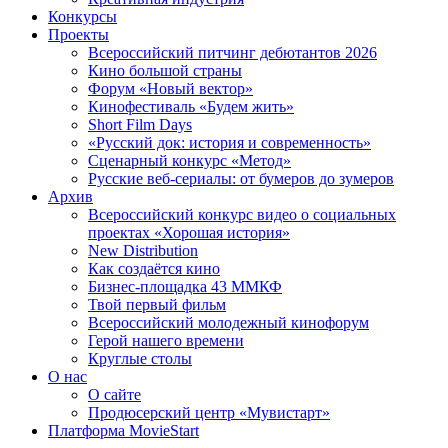
Конкурсы
Проекты
Всероссийский питчинг дебютантов 2026
Кино большой страны
Форум «Новый вектор»
Кинофестиваль «Будем жить»
Short Film Days
«Русский док: история и современность»
Сценарный конкурс «Метод»
Русские веб-сериалы: от бумеров до зумеров
Архив
Всероссийский конкурс видео о социальных
проектах «Хорошая история»
New Distribution
Как создаётся кино
Бизнес-площадка 43 ММКФ
Твой первый фильм
Всероссийский молодежный кинофорум
Герой нашего времени
Круглые столы
О нас
О сайте
Продюсерский центр «Мувистарт»
Платформа MovieStart