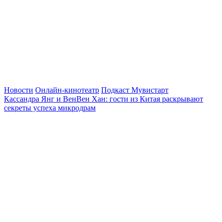
Новости
Онлайн-кинотеатр
Подкаст Мувистарт
Кассандра Янг и ВенВен Хан: гости из Китая раскрывают
секреты успеха микродрам