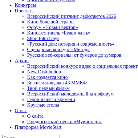
Конкурсы
Проекты
Всероссийский питчинг дебютантов 2026
Кино большой страны
Форум «Новый вектор»
Кинофестиваль «Будем жить»
Short Film Days
«Русский док: история и современность»
Сценарный конкурс «Метод»
Русские веб-сериалы: от бумеров до зумеров
Архив
Всероссийский конкурс видео о социальных проек
New Distribution
Как создаётся кино
Бизнес-площадка 43 ММКФ
Твой первый фильм
Всероссийский молодежный кинофорум
Герой нашего времени
Круглые столы
О нас
О сайте
Продюсерский центр «Мувистарт»
Платформа MovieStart