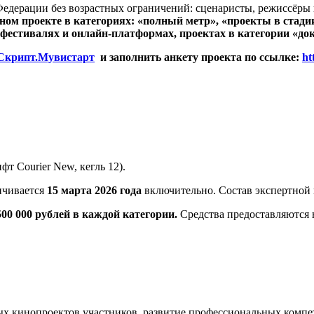
едерации без возрастных ограничений: сценаристы, режиссёр
ом проекте в категориях: «полный метр», «проекты в стадии 
фестивалях и онлайн-платформах, проектах в категории «док
Скрипт.Мувистарт
и заполнить анкету проекта по ссылке:
ht
т Courier New, кегль 12).
нчивается
15 марта 2026 года
включительно. Состав экспертной 
00 000 рублей в каждой категории.
Средства предоставляются 
х кинопроектов участников, развитие профессиональных компе