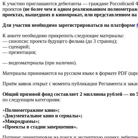
К участию приглашаются дебютанты — граждане Российской Ф
проектов
(не более чем в одном реализованном полнометражн
проектах, вышедших в кинопрокат, или представленном на 
Для участия необходимо зарегистрироваться на платформе
К анкете необходимо прикрепить следующие материалы:
— синопсис проекта будущего фильма (до 3 страниц);
— сценарий;
— презентация;
— видеоматериалы (при наличии).
Материалы принимаются на русском языке в формате PDF (шриф
Приём заявок открыт с момента публикации Регламента и зака
Общий призовой фонд составляет 2 миллиона рублей — по 5
по следующим категориям:
«
Полнометражное кино
»;
«
Документальное кино и сериалы
»;
«
Микродрамы
»;
«
Проекты в стадии завершения
»
.
Питчинг ориентирован на поиск и экспертную оценку дебютны