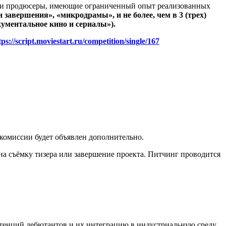
ы и продюсеры, имеющие ограниченный опыт реализованных
завершения», «микродрамы», и не более, чем в 3 (трех)
ументальное кино и сериалы»).
tps://script.moviestart.ru/competition/single/167
комиссии будет объявлен дополнительно.
на съёмку тизера или завершение проекта. Питчинг проводится
тенций дебютантов и их интеграцию в индустриальную среду.