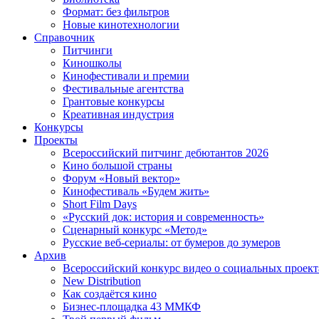
Формат: без фильтров
Новые кинотехнологии
Справочник
Питчинги
Киношколы
Кинофестивали и премии
Фестивальные агентства
Грантовые конкурсы
Креативная индустрия
Конкурсы
Проекты
Всероссийский питчинг дебютантов 2026
Кино большой страны
Форум «Новый вектор»
Кинофестиваль «Будем жить»
Short Film Days
«Русский док: история и современность»
Сценарный конкурс «Метод»
Русские веб-сериалы: от бумеров до зумеров
Архив
Всероссийский конкурс видео о социальных проек
New Distribution
Как создаётся кино
Бизнес-площадка 43 ММКФ