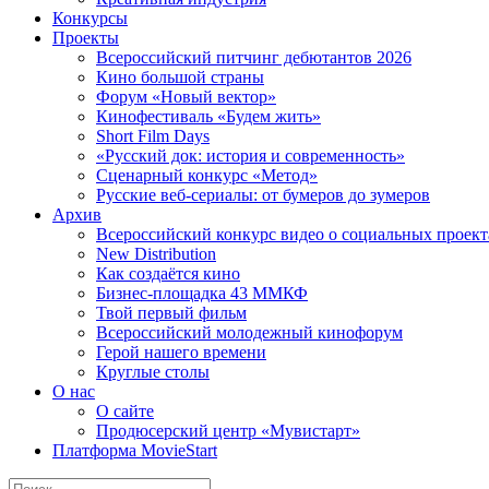
Конкурсы
Проекты
Всероссийский питчинг дебютантов 2026
Кино большой страны
Форум «Новый вектор»
Кинофестиваль «Будем жить»
Short Film Days
«Русский док: история и современность»
Сценарный конкурс «Метод»
Русские веб-сериалы: от бумеров до зумеров
Архив
Всероссийский конкурс видео о социальных проек
New Distribution
Как создаётся кино
Бизнес-площадка 43 ММКФ
Твой первый фильм
Всероссийский молодежный кинофорум
Герой нашего времени
Круглые столы
О нас
О сайте
Продюсерский центр «Мувистарт»
Платформа MovieStart