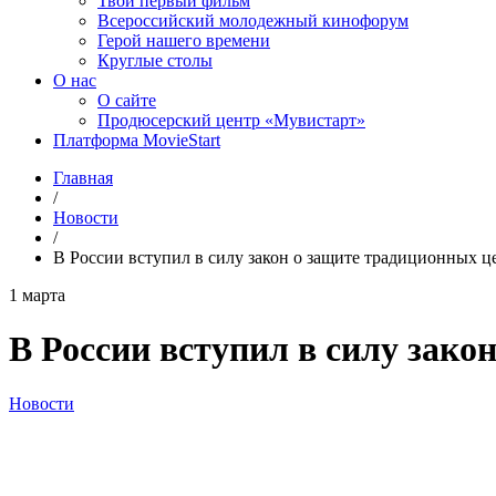
Твой первый фильм
Всероссийский молодежный кинофорум
Герой нашего времени
Круглые столы
О нас
О сайте
Продюсерский центр «Мувистарт»
Платформа MovieStart
Главная
/
Новости
/
В России вступил в силу закон о защите традиционных ц
1 марта
В России вступил в силу зако
Новости