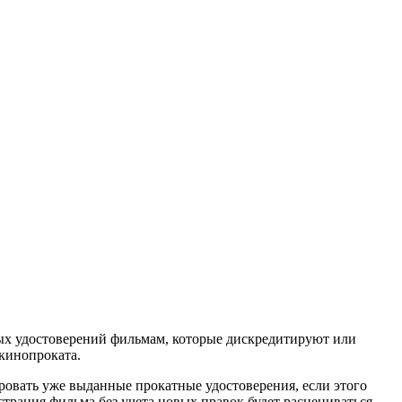
тных удостоверений фильмам, которые дискредитируют или
кинопроката.
овать уже выданные прокатные удостоверения, если этого
трация фильма без учета новых правок будет расцениваться