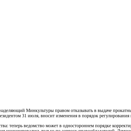
он, наделяющий Минкультуры правом отказывать в выдаче прока
зидентом 31 июля, вносит изменения в порядок регулирования 
а: теперь ведомство может в одностороннем порядке корректир
ия инициировались только по запросу правообладателей. Демонс