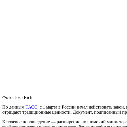
Фото: Josh Rich
По данным
ТАСС
, с 1 марта в России начал действовать зак
отрицают традиционные ценности. Документ, подписанный пре
Ключевое нововведение — расширение полномочий министерств
требуют поправки в законодательство. Ранее подобные изменен