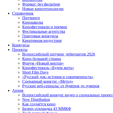
Формат: без фильтров
Новые кинотехнологии
Справочник
Питчинги
Киношколы
Кинофестивали и премии
Фестивальные агентства
Грантовые конкурсы
Креативная индустрия
Конкурсы
Проекты
Всероссийский питчинг дебютантов 2026
Кино большой страны
Форум «Новый вектор»
Кинофестиваль «Будем жить»
Short Film Days
«Русский док: история и современность»
Сценарный конкурс «Метод»
Русские веб-сериалы: от бумеров до зумеров
Архив
Всероссийский конкурс видео о социальных проек
New Distribution
Как создаётся кино
Бизнес-площадка 43 ММКФ