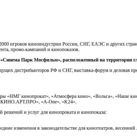
 2000 игроков киноиндустрии России, СНГ, ЕАЭС и других стра
ента, промо-кампаний и кинопоказов.
«
Синема
Парк
Мосфильм
»,
расположенный
на
территории
г
едущих дистрибьюторов РФ и СНГ, выставка-форум и деловая пр
ры «НМГ кинопрокат», «Атмосфера кино», «Вольга», «Наше кин
 «КИНО.АРТ.ПРО», «A-One», «K24».
 решений и услуг для кинопроката и кинопоказа:
дние изменения в законодательстве для кинотеатров, весенний 