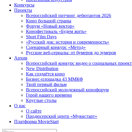
Конкурсы
Проекты
Всероссийский питчинг дебютантов 2026
Кино большой страны
Форум «Новый вектор»
Кинофестиваль «Будем жить»
Short Film Days
«Русский док: история и современность»
Сценарный конкурс «Метод»
Русские веб-сериалы: от бумеров до зумеров
Архив
Всероссийский конкурс видео о социальных проек
New Distribution
Как создаётся кино
Бизнес-площадка 43 ММКФ
Твой первый фильм
Всероссийский молодежный кинофорум
Герой нашего времени
Круглые столы
О нас
О сайте
Продюсерский центр «Мувистарт»
Платформа MovieStart