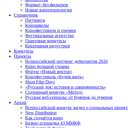
Формат: без фильтров
Новые кинотехнологии
Справочник
Питчинги
Киношколы
Кинофестивали и премии
Фестивальные агентства
Грантовые конкурсы
Креативная индустрия
Конкурсы
Проекты
Всероссийский питчинг дебютантов 2026
Кино большой страны
Форум «Новый вектор»
Кинофестиваль «Будем жить»
Short Film Days
«Русский док: история и современность»
Сценарный конкурс «Метод»
Русские веб-сериалы: от бумеров до зумеров
Архив
Всероссийский конкурс видео о социальных проек
New Distribution
Как создаётся кино
Бизнес-площадка 43 ММКФ