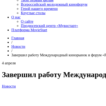
Твой первый фильм
Всероссийский молодежный кинофорум
Герой нашего времени
Круглые столы
О нас
О сайте
Продюсерский центр «Мувистарт»
Платформа MovieStart
Главная
/
Новости
/
Завершил работу Международный кинорынок и форум «Р
4 апреля
Завершил работу Международ
Новости