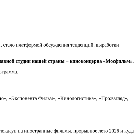
н, стало платформой обсуждения тенденций, выработки
лавной
студии
нашей
страны
–
киноконцерна
«
Мосфильм
».
ограмма.
о», «Экспонента Фильм», «Кинологистика», «Про:взгляд»,
локдаун на иностранные фильмы, прорывное лето 2026 и куда