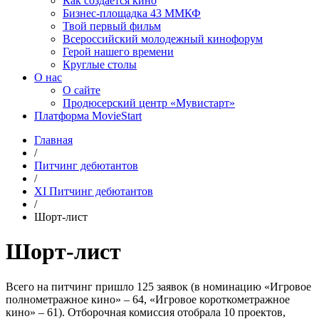
Как создаётся кино
Бизнес-площадка 43 ММКФ
Твой первый фильм
Всероссийский молодежный кинофорум
Герой нашего времени
Круглые столы
О нас
О сайте
Продюсерский центр «Мувистарт»
Платформа MovieStart
Главная
/
Питчинг дебютантов
/
XI Питчинг дебютантов
/
Шорт-лист
Шорт-лист
Всего на питчинг пришло 125 заявок (в номинацию «Игровое
полнометражное кино» – 64, «Игровое короткометражное
кино» – 61). Отборочная комиссия отобрала 10 проектов,