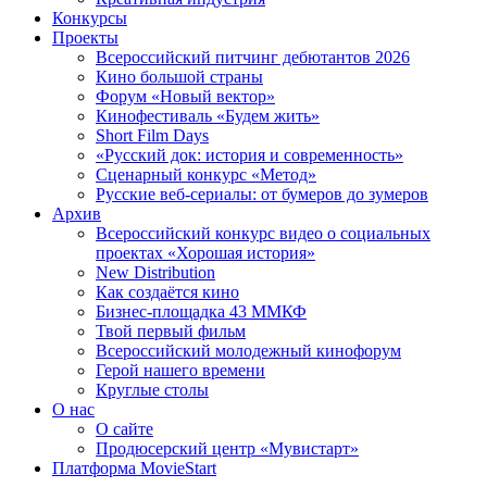
Конкурсы
Проекты
Всероссийский питчинг дебютантов 2026
Кино большой страны
Форум «Новый вектор»
Кинофестиваль «Будем жить»
Short Film Days
«Русский док: история и современность»
Сценарный конкурс «Метод»
Русские веб-сериалы: от бумеров до зумеров
Архив
Всероссийский конкурс видео о социальных
проектах «Хорошая история»
New Distribution
Как создаётся кино
Бизнес-площадка 43 ММКФ
Твой первый фильм
Всероссийский молодежный кинофорум
Герой нашего времени
Круглые столы
О нас
О сайте
Продюсерский центр «Мувистарт»
Платформа MovieStart