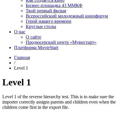
Как создаётся кино
Бизнес-площадка 43 ММКФ
Твой первый фильм
Всероссийский молодежный кинофорум
Герой нашего времени
Круглые столы
О нас
О сайте
Продюсерский центр «Мувистарт»
Платформа MovieStart
Главная
/
Level 1
Level 1
Level 1 of the reverse hierarchy test. This is to make sure the
importer correctly assigns parents and children even when the
children come first in the export file.