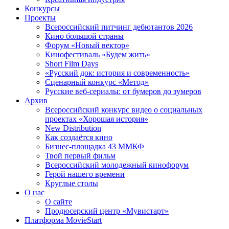
Конкурсы
Проекты
Всероссийский питчинг дебютантов 2026
Кино большой страны
Форум «Новый вектор»
Кинофестиваль «Будем жить»
Short Film Days
«Русский док: история и современность»
Сценарный конкурс «Метод»
Русские веб-сериалы: от бумеров до зумеров
Архив
Всероссийский конкурс видео о социальных
проектах «Хорошая история»
New Distribution
Как создаётся кино
Бизнес-площадка 43 ММКФ
Твой первый фильм
Всероссийский молодежный кинофорум
Герой нашего времени
Круглые столы
О нас
О сайте
Продюсерский центр «Мувистарт»
Платформа MovieStart