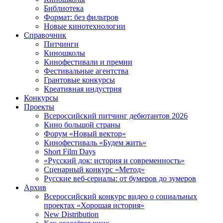
Библиотека
Формат: без фильтров
Новые кинотехнологии
Справочник
Питчинги
Киношколы
Кинофестивали и премии
Фестивальные агентства
Грантовые конкурсы
Креативная индустрия
Конкурсы
Проекты
Всероссийский питчинг дебютантов 2026
Кино большой страны
Форум «Новый вектор»
Кинофестиваль «Будем жить»
Short Film Days
«Русский док: история и современность»
Сценарный конкурс «Метод»
Русские веб-сериалы: от бумеров до зумеров
Архив
Всероссийский конкурс видео о социальных
проектах «Хорошая история»
New Distribution