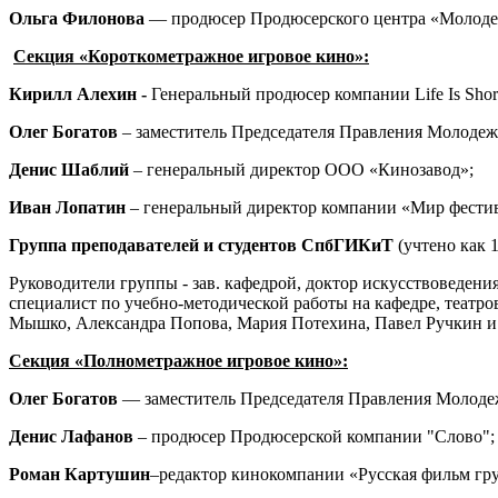
Ольга Филонова
—
продюсер Продюсерского центра «Молод
Секция «Короткометражное игровое кино»:
Кирилл Алехин -
Генеральный продюсер компании Life Is Shor
Олег Богатов
– заместитель Председателя Правления Молодеж
Денис Шаблий
– генеральный директор ООО «Кинозавод»;
Иван Лопатин
– генеральный директор компании «Мир фести
Группа преподавателей и студентов СпбГИКиТ
(учтено как 1
Руководители группы - зав. кафедрой, доктор искусствоведения
специалист по учебно-методической работы на кафедре, театро
Мышко, Александра Попова, Мария Потехина, Павел Ручкин и
Секция «Полнометражное игровое кино»:
Олег Богатов
— заместитель Председателя Правления Молодеж
Денис Лафанов
– продюсер Продюсерской компании "Слово";
Роман Картушин
–редактор кинокомпании «Русская фильм гр