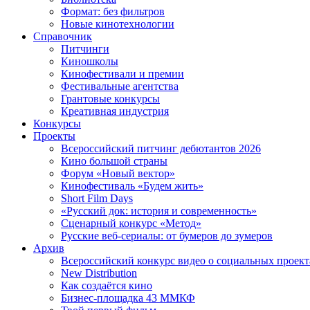
Формат: без фильтров
Новые кинотехнологии
Справочник
Питчинги
Киношколы
Кинофестивали и премии
Фестивальные агентства
Грантовые конкурсы
Креативная индустрия
Конкурсы
Проекты
Всероссийский питчинг дебютантов 2026
Кино большой страны
Форум «Новый вектор»
Кинофестиваль «Будем жить»
Short Film Days
«Русский док: история и современность»
Сценарный конкурс «Метод»
Русские веб-сериалы: от бумеров до зумеров
Архив
Всероссийский конкурс видео о социальных проек
New Distribution
Как создаётся кино
Бизнес-площадка 43 ММКФ