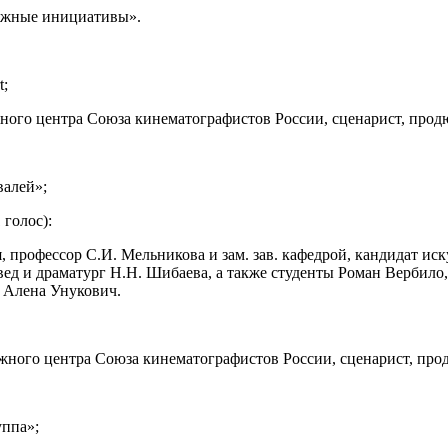
ежные инициативы».
t;
ного центра Союза кинематографистов России, сценарист, прод
валей»;
 голос):
, профессор С.И. Мельникова и зам. зав. кафедрой, кандидат ис
вед и драматург Н.Н. Шибаева, а также студенты Роман Вербило,
 Алена Унукович.
ного центра Союза кинематографистов России, сценарист, про
уппа»;