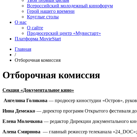
Твой первый фильм
Всероссийский молодежный кинофорум
Герой нашего времени
Круглые столы
О нас
О сайте
Продюсерский центр «Мувистарт»
Платформа MovieStart
Главная
/
Отборочная комиссия
Отборочная комиссия
Секция «Документальное кино»
Ангелина Голикова
— продюсер киностудии «Остров», руков
Инна Демежко
— директор программ Открытого фестиваля д
Елена Молочкова
— редактор Дирекции документального кин
Алена Смирнова
— главный режиссер телеканала «24_DOC»;