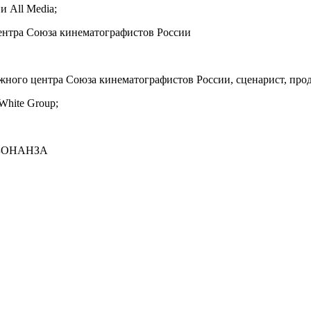
 All Media;
ентра Союза кинематографистов России
ного центра Союза кинематографистов России, сценарист, про
White Group;
я БОНАНЗА