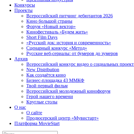
Конкурсы
Проекты
Всероссийский питчинг дебютантов 2026
Кино большой страны
Форум «Новый вектор»
Кинофестиваль «Будем жить»
Short Film Days
«Русский док: история и современность»
Сценарный конкурс «Метод»
Русские веб-сериалы: от бумеров до зумеров
Архив
Всероссийский конкурс видео о социальных проек
New Distribution
Как создаётся кино
Бизнес-площадка 43 ММКФ
Твой первый фильм
Всероссийский молодежный кинофорум
Герой нашего времени
Круглые столы
О нас
О сайте
Продюсерский центр «Мувистарт»
Платформа MovieStart