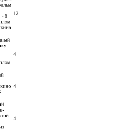
фильм
12
 - 8
плом
ухина
дный
ику
4
плом
ый
 кино
4
S
ий
в-
отой
4
из
а