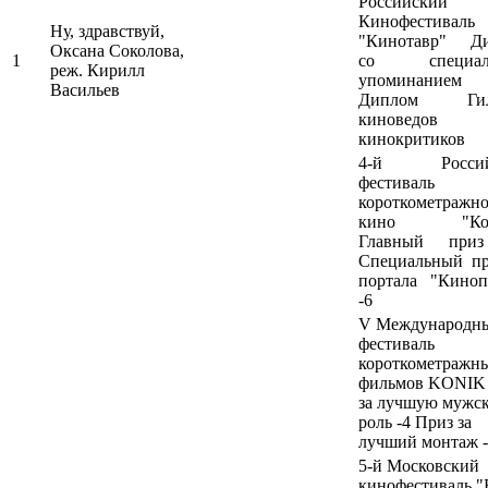
Российский
Кинофестиваль
Ну, здравствуй,
"Кинотавр" Д
Оксана Соколова,
1
со специал
реж. Кирилл
упоминани
Васильев
Диплом Гил
киноведо
кинокритиков
4-й Россий
фестиваль
короткометражн
кино "Кор
Главный приз
Специальный пр
портала "Киноп
-6
V Международн
фестиваль
короткометражн
фильмов KONIK
за лучшую мужс
роль -4 Приз за
лучший монтаж 
5-й Московский
кинофестиваль "