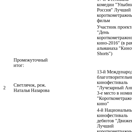
комедии "Улыбни
Россия" Лучший
короткометражн
фильм
Участник проект
"День
короткометражн
кино-2016" (в ра
альманаха "Кино
Shorts")
Промежуточный
итог:
13-й Междунаро
благотворитель
кинофестиваль
Светлячок, реж.
2
"Лучезарный Ан
Наталья Назарова
3-е место в ном
"Короткометраж
кино"
4-й Национальн
кинофестиваль
дебютов "Движе
Лучший
короткометражн