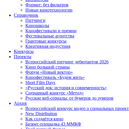
Формат: без фильтров
Новые кинотехнологии
Справочник
Питчинги
Киношколы
Кинофестивали и премии
Фестивальные агентства
Грантовые конкурсы
Креативная индустрия
Конкурсы
Проекты
Всероссийский питчинг дебютантов 2026
Кино большой страны
Форум «Новый вектор»
Кинофестиваль «Будем жить»
Short Film Days
«Русский док: история и современность»
Сценарный конкурс «Метод»
Русские веб-сериалы: от бумеров до зумеров
Архив
Всероссийский конкурс видео о социальных проек
New Distribution
Как создаётся кино
Бизнес-площадка 43 ММКФ