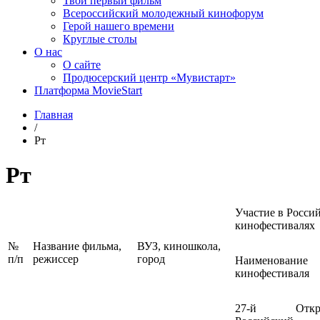
Твой первый фильм
Всероссийский молодежный кинофорум
Герой нашего времени
Круглые столы
О нас
О сайте
Продюсерский центр «Мувистарт»
Платформа MovieStart
Главная
/
Рт
Рт
Участие в Росси
кинофестивалях
№
Название фильма,
ВУЗ, киношкола,
п/п
режиссер
город
Наименование
кинофестиваля
27-й Откр