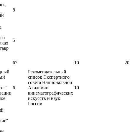
сь,
8
ый
а
ого
5
мках
тавр
67
10
20
дный
Рекомендательный
ный
список Экспертного
совета Национальной
гел"
6
Академии
10
инации
кинематографических
ное
искусств и наук
России
ый
ние"
ый