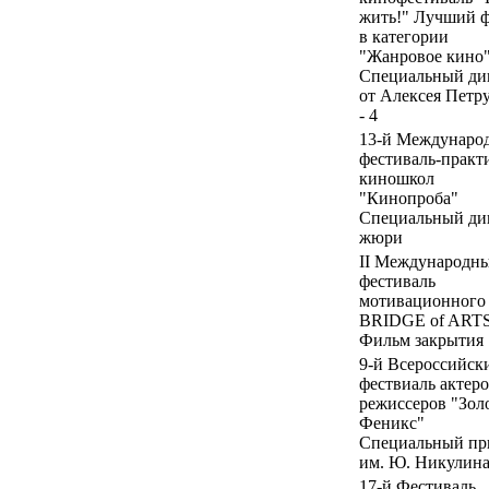
жить!" Лучший 
в категории
"Жанровое кино"
Специальный ди
от Алексея Петр
- 4
13-й Междунаро
фестиваль-практ
киношкол
"Кинопроба"
Специальный ди
жюри
II Международн
фестиваль
мотивационного
BRIDGE of ART
Фильм закрытия
9-й Всероссийск
фествиаль актеро
режиссеров "Зол
Феникс"
Специальный пр
им. Ю. Никулин
17-й Фестиваль