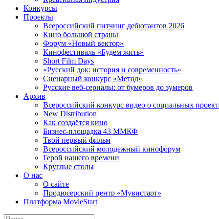
Конкурсы
Проекты
Всероссийский питчинг дебютантов 2026
Кино большой страны
Форум «Новый вектор»
Кинофестиваль «Будем жить»
Short Film Days
«Русский док: история и современность»
Сценарный конкурс «Метод»
Русские веб-сериалы: от бумеров до зумеров
Архив
Всероссийский конкурс видео о социальных проек
New Distribution
Как создаётся кино
Бизнес-площадка 43 ММКФ
Твой первый фильм
Всероссийский молодежный кинофорум
Герой нашего времени
Круглые столы
О нас
О сайте
Продюсерский центр «Мувистарт»
Платформа MovieStart