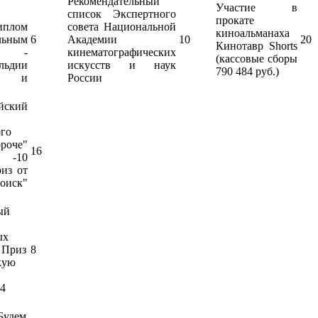
Рекомендательный
Участие в
список Экспертного
прокате
иплом
совета Национальной
киноальманаха
ьным
6
Академии
10
20
Кинотавр Shorts
ем -
кинематографических
(кассовые сборы
ьдии
искусств и наук
790 484 руб.)
в и
России
ский
ого
оче"
16
 -10
из от
оиск"
ый
ых
 Приз
8
кую
-4
Будем