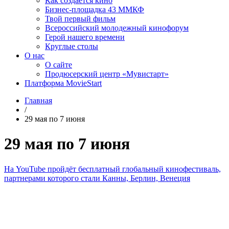
Как создаётся кино
Бизнес-площадка 43 ММКФ
Твой первый фильм
Всероссийский молодежный кинофорум
Герой нашего времени
Круглые столы
О нас
О сайте
Продюсерский центр «Мувистарт»
Платформа MovieStart
Главная
/
29 мая по 7 июня
29 мая по 7 июня
На YouTube пройдёт бесплатный глобальный кинофестиваль,
партнерами которого стали Канны, Берлин, Венеция