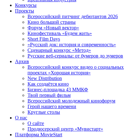
Конкурсы
Проекты
Всероссийский питчинг дебютантов 2026
Кино большой страны
Форум «Новый вектор»
Кинофестиваль «Будем жить»
Short Film Days
«Русский док: история и современность»
Сценарный конкурс «Метод»
Русские веб-сериалы: от бумеров до зумеров
Архив
Всероссийский конкурс видео о социальных
проектах «Хорошая история»
New Distribution
Как создаётся кино
Бизнес-площадка 43 ММКФ
Твой первый фильм
Всероссийский молодежный кинофорум
Герой нашего времени
Круглые столы
О нас
О сайте
Продюсерский центр «Мувистарт»
Платформа MovieStart