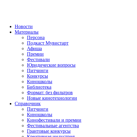
Новости
Материалы
Персона
Подкаст Мувистарт
Афиша
Премии
Фестивали
Юридические вопросы
Питчинги
Конкурсы
Киношколы
Библиотека
Формат: без фильтров
Новые кинотехнологии
Справочник
Питчинги
Киношколы
Кинофестивали и премии
Фестивальные агентства
Грантовые конкурсы
Креативная индустрия