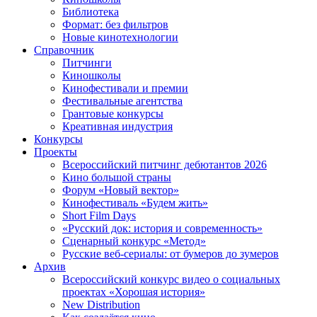
Библиотека
Формат: без фильтров
Новые кинотехнологии
Справочник
Питчинги
Киношколы
Кинофестивали и премии
Фестивальные агентства
Грантовые конкурсы
Креативная индустрия
Конкурсы
Проекты
Всероссийский питчинг дебютантов 2026
Кино большой страны
Форум «Новый вектор»
Кинофестиваль «Будем жить»
Short Film Days
«Русский док: история и современность»
Сценарный конкурс «Метод»
Русские веб-сериалы: от бумеров до зумеров
Архив
Всероссийский конкурс видео о социальных
проектах «Хорошая история»
New Distribution