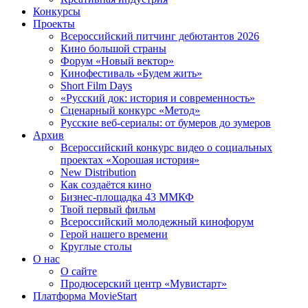
Конкурсы
Проекты
Всероссийский питчинг дебютантов 2026
Кино большой страны
Форум «Новый вектор»
Кинофестиваль «Будем жить»
Short Film Days
«Русский док: история и современность»
Сценарный конкурс «Метод»
Русские веб-сериалы: от бумеров до зумеров
Архив
Всероссийский конкурс видео о социальных
проектах «Хорошая история»
New Distribution
Как создаётся кино
Бизнес-площадка 43 ММКФ
Твой первый фильм
Всероссийский молодежный кинофорум
Герой нашего времени
Круглые столы
О нас
О сайте
Продюсерский центр «Мувистарт»
Платформа MovieStart