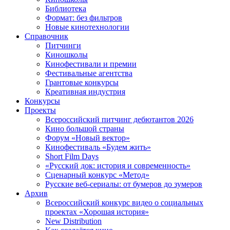
Библиотека
Формат: без фильтров
Новые кинотехнологии
Справочник
Питчинги
Киношколы
Кинофестивали и премии
Фестивальные агентства
Грантовые конкурсы
Креативная индустрия
Конкурсы
Проекты
Всероссийский питчинг дебютантов 2026
Кино большой страны
Форум «Новый вектор»
Кинофестиваль «Будем жить»
Short Film Days
«Русский док: история и современность»
Сценарный конкурс «Метод»
Русские веб-сериалы: от бумеров до зумеров
Архив
Всероссийский конкурс видео о социальных
проектах «Хорошая история»
New Distribution