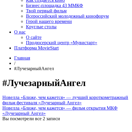
Как создаётся кино
Бизнес-площадка 43 ММКФ
Твой первый фильм
Всероссийский молодежный кинофорум
Герой нашего времени
Круглые столы
О нас
О сайте
Продюсерский центр «Мувистарт»
Платформа MovieStart
Главная
/
#ЛучезарныйАнгел
#ЛучезарныйАнгел
Новелла «Ближе, чем кажется» — лучший короткометражный
фильм фестиваля «Лучезарный Ангел»
Новелла «Ближе, чем кажется» — фильм открытия МКФ
«Лучезарный Ангел»
Вы посмотрели все 2 записи