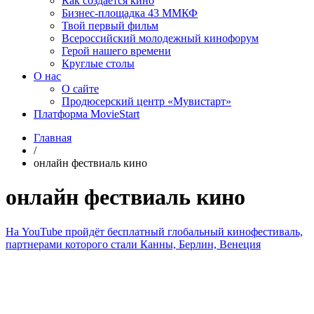
Как создаётся кино
Бизнес-площадка 43 ММКФ
Твой первый фильм
Всероссийский молодежный кинофорум
Герой нашего времени
Круглые столы
О нас
О сайте
Продюсерский центр «Мувистарт»
Платформа MovieStart
Главная
/
онлайн фествиаль кино
онлайн фествиаль кино
На YouTube пройдёт бесплатный глобальный кинофестиваль,
партнерами которого стали Канны, Берлин, Венеция