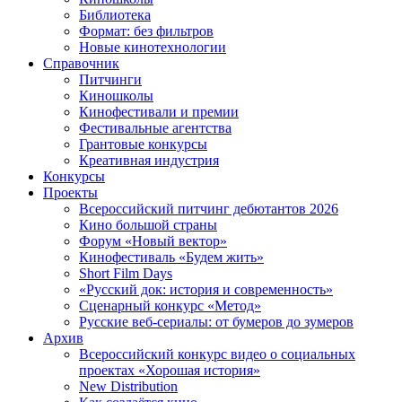
Библиотека
Формат: без фильтров
Новые кинотехнологии
Справочник
Питчинги
Киношколы
Кинофестивали и премии
Фестивальные агентства
Грантовые конкурсы
Креативная индустрия
Конкурсы
Проекты
Всероссийский питчинг дебютантов 2026
Кино большой страны
Форум «Новый вектор»
Кинофестиваль «Будем жить»
Short Film Days
«Русский док: история и современность»
Сценарный конкурс «Метод»
Русские веб-сериалы: от бумеров до зумеров
Архив
Всероссийский конкурс видео о социальных
проектах «Хорошая история»
New Distribution