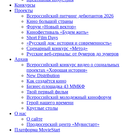
Конкурсы
Проекты
Всероссийский питчинг дебютантов 2026
Кино большой страны
Форум «Новый вектор»
Кинофестиваль «Будем жить»
Short Film Days
«Русский док: история и современность»
Сценарный конкурс «Метод»
Русские веб-сериалы: от бумеров до зумеров
Архив
Всероссийский конкурс видео о социальных
проектах «Хорошая история»
New Distribution
Как создаётся кино
Бизнес-площадка 43 ММКФ
Твой первый фильм
Всероссийский молодежный кинофорум
Герой нашего времени
Круглые столы
О нас
О сайте
Продюсерский центр «Мувистарт»
Платформа MovieStart