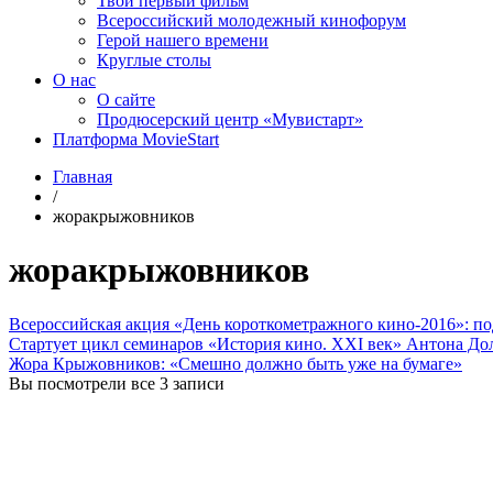
Твой первый фильм
Всероссийский молодежный кинофорум
Герой нашего времени
Круглые столы
О нас
О сайте
Продюсерский центр «Мувистарт»
Платформа MovieStart
Главная
/
жоракрыжовников
жоракрыжовников
Всероссийская акция «День короткометражного кино-2016»: п
Стартует цикл семинаров «История кино. ХХI век» Антона До
Жора Крыжовников: «Смешно должно быть уже на бумаге»
Вы посмотрели все 3 записи