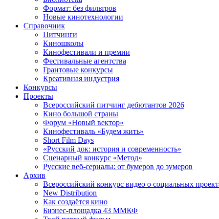
Формат: без фильтров
Новые кинотехнологии
Справочник
Питчинги
Киношколы
Кинофестивали и премии
Фестивальные агентства
Грантовые конкурсы
Креативная индустрия
Конкурсы
Проекты
Всероссийский питчинг дебютантов 2026
Кино большой страны
Форум «Новый вектор»
Кинофестиваль «Будем жить»
Short Film Days
«Русский док: история и современность»
Сценарный конкурс «Метод»
Русские веб-сериалы: от бумеров до зумеров
Архив
Всероссийский конкурс видео о социальных проек
New Distribution
Как создаётся кино
Бизнес-площадка 43 ММКФ