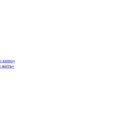
о кино»
 жить»