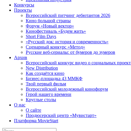
Конкурсы
Проекты
Всероссийский питчинг дебютантов 2026
Кино большой страны
Форум «Новый вектор»
Кинофестиваль «Будем жить»
Short Film Days
«Русский док: история и современность»
Сценарный конкурс «Метод»
Русские веб-сериалы: от бумеров до зумеров
Архив
Всероссийский конкурс видео о социальных проек
New Distribution
Как создаётся кино
Бизнес-площадка 43 ММКФ
Твой первый фильм
Всероссийский молодежный кинофорум
Герой нашего времени
Круглые столы
О нас
О сайте
Продюсерский центр «Мувистарт»
Платформа MovieStart