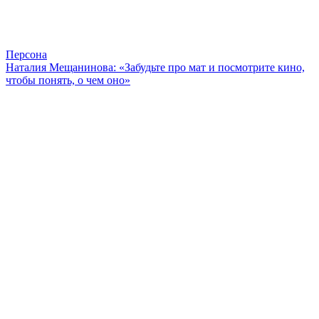
Персона
Наталия Мещанинова: «Забудьте про мат и посмотрите кино,
чтобы понять, о чем оно»