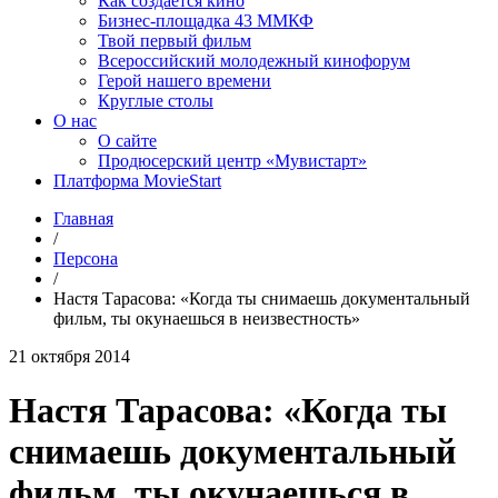
Как создаётся кино
Бизнес-площадка 43 ММКФ
Твой первый фильм
Всероссийский молодежный кинофорум
Герой нашего времени
Круглые столы
О нас
О сайте
Продюсерский центр «Мувистарт»
Платформа MovieStart
Главная
/
Персона
/
Настя Тарасова: «Когда ты снимаешь документальный
фильм, ты окунаешься в неизвестность»
21 октября 2014
Настя Тарасова: «Когда ты
снимаешь документальный
фильм, ты окунаешься в