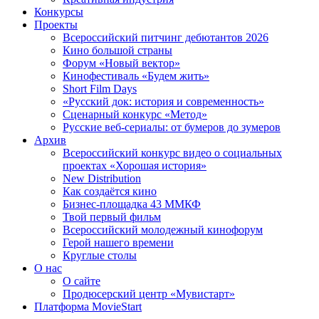
Конкурсы
Проекты
Всероссийский питчинг дебютантов 2026
Кино большой страны
Форум «Новый вектор»
Кинофестиваль «Будем жить»
Short Film Days
«Русский док: история и современность»
Сценарный конкурс «Метод»
Русские веб-сериалы: от бумеров до зумеров
Архив
Всероссийский конкурс видео о социальных
проектах «Хорошая история»
New Distribution
Как создаётся кино
Бизнес-площадка 43 ММКФ
Твой первый фильм
Всероссийский молодежный кинофорум
Герой нашего времени
Круглые столы
О нас
О сайте
Продюсерский центр «Мувистарт»
Платформа MovieStart