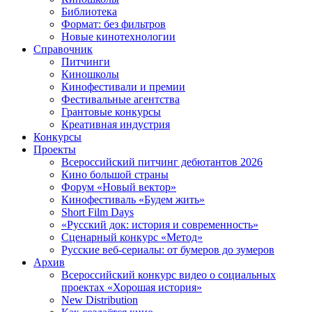
Библиотека
Формат: без фильтров
Новые кинотехнологии
Справочник
Питчинги
Киношколы
Кинофестивали и премии
Фестивальные агентства
Грантовые конкурсы
Креативная индустрия
Конкурсы
Проекты
Всероссийский питчинг дебютантов 2026
Кино большой страны
Форум «Новый вектор»
Кинофестиваль «Будем жить»
Short Film Days
«Русский док: история и современность»
Сценарный конкурс «Метод»
Русские веб-сериалы: от бумеров до зумеров
Архив
Всероссийский конкурс видео о социальных
проектах «Хорошая история»
New Distribution