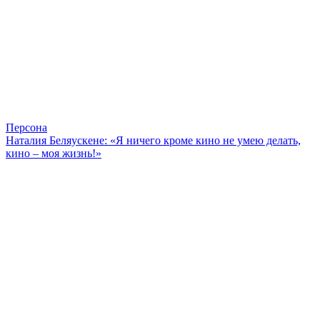
Персона
Наталия Беляускене: «Я ничего кроме кино не умею делать,
кино – моя жизнь!»