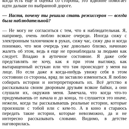
когда есть еще и оценка со стороны, это вдвойне помогает
идти дальше по выбранной дороге.
— Настя, почему ты решила стать режиссером — всегда
была наблюдательной?
— Не могу не согласиться с тем, что я наблюдательная. Я,
например, очень люблю всякие очереди. Иногда сижу с
электронным талончиком в руках, сижу час, сижу два и когда
понимаю, что моя очередь уже довольно близко, начинаю
жалеть об этом, ведь я еще не пронаблюдала за людьми как
следует. Впадаю в аутичное состояние. Я даже себе
представлять не хочу, как я при этом выгляжу, как
вытаращенный истукан или что там происходит у меня на
лице. Но если даже я когда-нибудь увижу себя в этом
состоянии со стороны, вряд ли заставлю измениться. Я люблю
собирать истории и интерпретировать их. Всё детство я
рассказывала своим дворовым друзьям всякие байки, а они
слушали их, окружив меня. Замечала, что когда что-то
придумываешь от начала и до конца, то слушается это иначе,
нежели, когда ты рассказываешь реальные истории, которые
произошли с тобой или с кем-то. А в кино я стараюсь
передать такие истории, которые невозможно, да и не
интересно рассказывать словами. Видимо, в детстве
наговорилась.