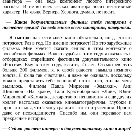
авантюра — она ведь компонент любого интересного
рассказа. И не во всех языках авантюра носит негативный
характер. На языке Вернера Херцога, думаю, не носит.
— Какие документальные фильмы тебя потрясли в
последнее время? Ты ведь много всего смотришь, наверняка..
— Я смотрю на фестивалях кино обязательно, иогда что-то
потрясает. Раз в год. Но именно потрясает! Но это зарубежные
фильмы. Мне хочется сказать сейчас в этом контексте о
российских фильмах. Волею судьбы в этом году я оказалась в
отборщиках старейшего фестиваля документального кино
«Россия». Ему в этом году, кстати, 25 лет. Отсмотрев чуть
больше 300 фильмов, я, к своей радости, намыла немного
золота. Я была так счастлива, я даже не ожидала, поскольку
можно представить себе основной поток того, что на меня
вылилось. Фильмы Павла Мирзоева «Земляки», Ани
Шишовой «На краю», Гали Красноборовой «Лов», Юлии
Мироновой «Камчатка, лекарство от ненависти» и еще других
коллег настолько оказались кинематографичны
, глубоки и
пронзительны, что я могу сравнить это с потрясением. Просто
даже от неожиданности. Спасибо им, они передают нам
прекрасные истории.
— Сейчас растет интерес к документальному кино в мире?