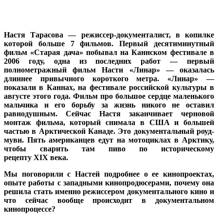
Настя Тарасова — режиссер-докумен
талист, в копилке
которой больше 7 фильмов. Первый десятиминутный
фильм «Старая дача» побывал на Каннском фестивале в
2006 году, одна из последних работ — первый
полнометражный фильм Насти «Линар» — оказалась
длиннее привычного короткого метра. «Линар» —
показали в Каннах, на фестивале российской культуры в
августе этого года. Фильм про большое сердце маленького
мальчика и его борьбу за жизнь никого не оставил
равнодушным. Сейчас Настя заканчивает черновой
монтаж фильма, который снимала в США и большей
частью в Арктической Канаде. Это документальный роуд-
муви. Пять американцев едут на мотоциклах в Арктику,
чтобы сварить там пиво по историческому
рецепту
XIX
века.
Мы поговорили с Настей подробнее о ее кинопроектах,
опыте работы с западными кинопродюсерами, почему она
решила стать именно режиссером документального кино и
что сейчас вообще происходит в документальном
кинопроцессе?