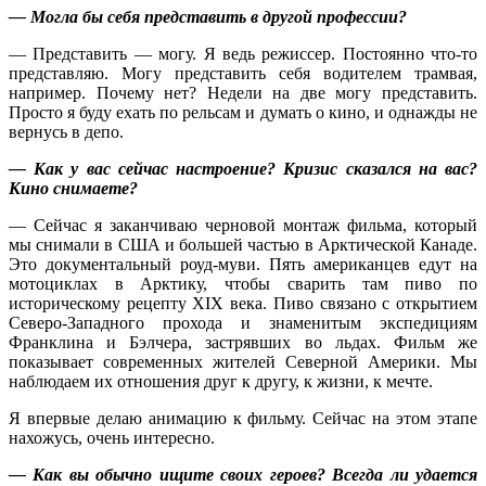
— Могла бы себя представить в другой профессии?
— Представить — могу. Я ведь режиссер. Постоянно что-то
представляю. Могу представить себя водителем трамвая,
например. Почему нет? Недели на две могу представить.
Просто я буду ехать по рельсам и думать о кино, и однажды не
вернусь в депо.
— Как у вас сейчас настроение? Кризис сказался на вас?
Кино снимаете?
— Сейчас я заканчиваю черновой монтаж фильма, который
мы снимали в США и большей частью в Арктической Канаде.
Это документальный роуд-муви. Пять американцев едут на
мотоциклах в Арктику, чтобы сварить там пиво по
историческому рецепту
XIX
века. Пиво связано с открытием
Северо-Западного прохода и знаменитым экспедициям
Франклина и Бэлчера, застрявших во льдах. Фильм же
показывает современных жителей Северной Америки. Мы
наблюдаем их отношения друг к другу, к жизни, к мечте.
Я впервые делаю анимацию к фильму. Сейчас на этом этапе
нахожусь, очень интересно.
— Как вы обычно ищите своих героев? Всегда ли удается