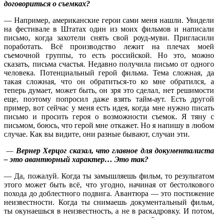
договориться о съемках?
— Например, американские герои сами меня нашли. Увидели
на фестивале в Штатах один из моих фильмов и написали
письмо, когда захотели снять свой роуд-муви. Пригласили
поработать. Всё производство лежит на плечах моей
съемочной группы, то есть российской. Но это, можно
сказать, письма счастья. Недавно получила письмо от одного
человека. Потенциальный герой фильма. Тема сложная, да
такая сложная, что он обратиться-то ко мне обратился, а
теперь думает, может быть, он зря это сделал, нет решимости
еще, поэтому попросил даже взять тайм-аут. Есть другой
пример, вот сейчас у меня есть идея, когда мне нужно писать
письмо и просить героя о возможности съемок. Я тяну с
письмом, боюсь, что герой мне откажет. Но я напишу в любом
случае. Как вы видите, они разные бывают, случаи эти.
—
Вернер Херцог сказал, что главное для документалиста
– это авантюрный характер… Это так?
— Да, пожалуй. Когда ты замышляешь фильм, то результатом
этого может быть всё, что угодно, начиная от бестолкового
похода до доблестного подвига. Авантюра — это постижение
неизвестности. Когда ты снимаешь документальный фильм,
ты окунаешься в неизвестность, а не в раскадровку. И потом,