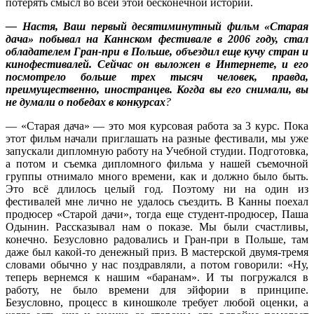
потерять смысл во всей этой бесконечной истории.
— Настя, Ваш первый десятиминутный фильм «Старая
дача» побывал на Каннском фестивале в 2006 году, стал
обладателем Гран-при в Польше, объездил еще кучу стран и
кинофестивалей. Сейчас он выложен в Интернете, и его
посмотрело больше трех тысяч человек, правда,
преимущественно, иностранцев. Когда вы его снимали, вы
не думали о победах в конкурсах
?
— «Старая дача» — это моя курсовая работа за 3 курс. Пока
этот фильм начали приглашать на разные фестивали, мы уже
запускали дипломную работу на Учебной студии. Подготовка,
а потом и съемка дипломного фильма у нашей съемочной
группы отнимало много времени, как и должно было быть.
Это всё длилось целый год. Поэтому ни на один из
фестивалей мне лично не удалось съездить. В Канны поехал
продюсер «Старой дачи», тогда еще студент-продюсер
, Паша
Одынин. Рассказывал нам о показе. Мы были счастливы,
конечно. Безусловно радовались и Гран-при в Польше, там
даже был какой-то денежный приз. В мастерской двумя-тремя
словами обычно у нас поздравляли, а потом говорили: «Ну,
теперь вернемся к нашим «баранам». И ты погружался в
работу, не было времени для эйфории в принципе.
Безусловно, процесс в киношколе требует любой оценки, а