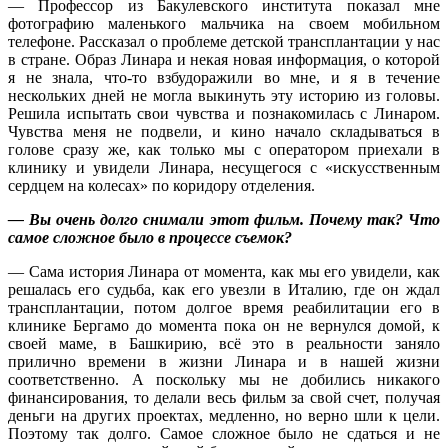
— Профессор из Бакулевского института показал мне
фотографию маленького мальчика на своем мобильном
телефоне. Рассказал о проблеме детской трансплантации у нас
в стране. Образ Линара и некая новая информация, о которой
я не знала, что-то взбудоражили во мне, и я в течение
нескольких дней не могла выкинуть эту историю из головы.
Решила испытать свои чувства и познакомилась с Линаром.
Чувства меня не подвели, и кино начало складываться в
голове сразу же, как только мы с оператором приехали в
клинику и увидели Линара, несущегося с «искусственным
сердцем на колесах» по коридору отделения.
— Вы очень долго снимали этот фильм. Почему так? Что
самое сложное было в процессе съемок?
— Сама история Линара от момента, как мы его увидели, как
решалась его судьба, как его увезли в Италию, где он ждал
трансплантации, потом долгое время реабилитации его в
клинике Бергамо до момента пока он не вернулся домой, к
своей маме, в Башкирию, всё это в реальности заняло
прилично времени в жизни Линара и в нашей жизни
соответственно. А поскольку мы не добились никакого
финансирования, то делали весь фильм за свой счет, получая
деньги на других проектах, медленно, но верно шли к цели.
Поэтому так долго. Самое сложное было не сдаться и не