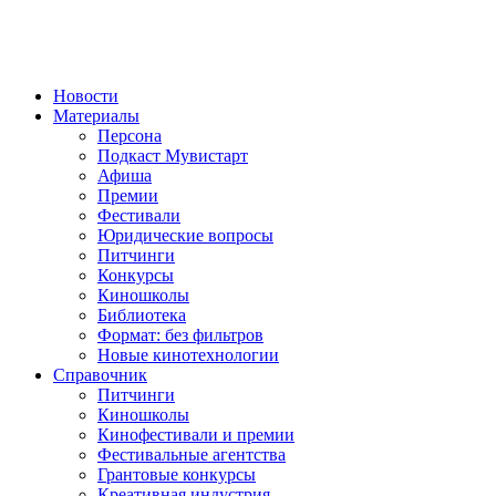
Новости
Материалы
Персона
Подкаст Мувистарт
Афиша
Премии
Фестивали
Юридические вопросы
Питчинги
Конкурсы
Киношколы
Библиотека
Формат: без фильтров
Новые кинотехнологии
Справочник
Питчинги
Киношколы
Кинофестивали и премии
Фестивальные агентства
Грантовые конкурсы
Креативная индустрия