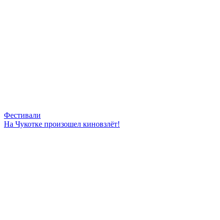
Фестивали
На Чукотке произошел киновзлёт!