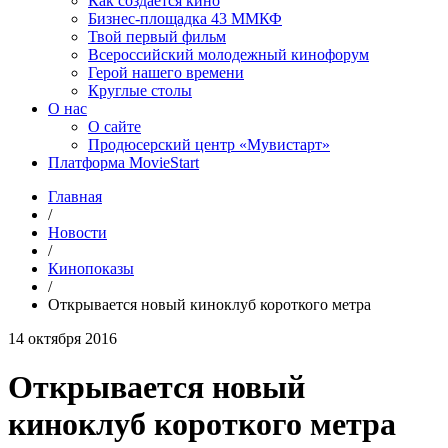
Как создаётся кино
Бизнес-площадка 43 ММКФ
Твой первый фильм
Всероссийский молодежный кинофорум
Герой нашего времени
Круглые столы
О нас
О сайте
Продюсерский центр «Мувистарт»
Платформа MovieStart
Главная
/
Новости
/
Кинопоказы
/
Открывается новый киноклуб короткого метра
14 октября 2016
Открывается новый
киноклуб короткого метра