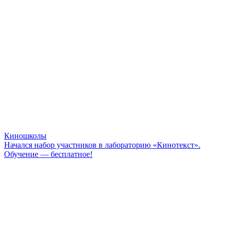
Киношколы
Начался набор участников в лабораторию «Кинотекст».
Обучение — бесплатное!