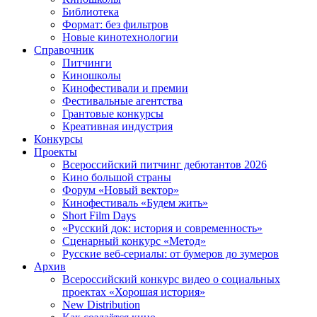
Библиотека
Формат: без фильтров
Новые кинотехнологии
Справочник
Питчинги
Киношколы
Кинофестивали и премии
Фестивальные агентства
Грантовые конкурсы
Креативная индустрия
Конкурсы
Проекты
Всероссийский питчинг дебютантов 2026
Кино большой страны
Форум «Новый вектор»
Кинофестиваль «Будем жить»
Short Film Days
«Русский док: история и современность»
Сценарный конкурс «Метод»
Русские веб-сериалы: от бумеров до зумеров
Архив
Всероссийский конкурс видео о социальных
проектах «Хорошая история»
New Distribution