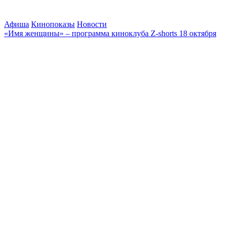
Афиша
Кинопоказы
Новости
«Имя женщины» – программа киноклуба Z-shorts 18 октября