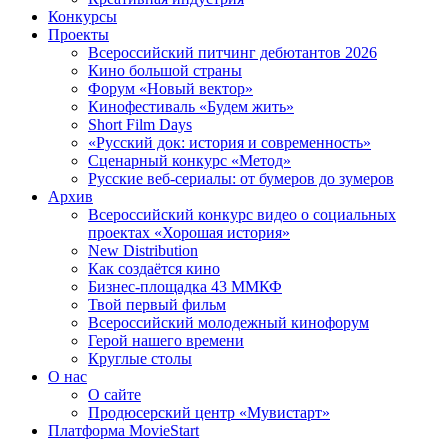
Конкурсы
Проекты
Всероссийский питчинг дебютантов 2026
Кино большой страны
Форум «Новый вектор»
Кинофестиваль «Будем жить»
Short Film Days
«Русский док: история и современность»
Сценарный конкурс «Метод»
Русские веб-сериалы: от бумеров до зумеров
Архив
Всероссийский конкурс видео о социальных
проектах «Хорошая история»
New Distribution
Как создаётся кино
Бизнес-площадка 43 ММКФ
Твой первый фильм
Всероссийский молодежный кинофорум
Герой нашего времени
Круглые столы
О нас
О сайте
Продюсерский центр «Мувистарт»
Платформа MovieStart