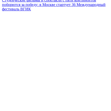
Студенческие фильмы и спектакли с пяти континентов
поборются за победу: в Москве стартует 36 Международный
фестиваль ВГИК