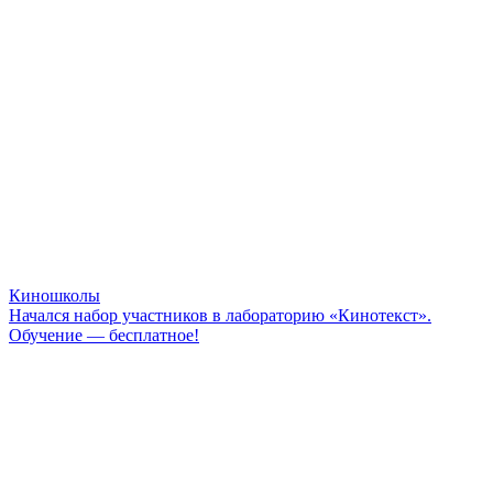
Киношколы
Начался набор участников в лабораторию «Кинотекст».
Обучение — бесплатное!