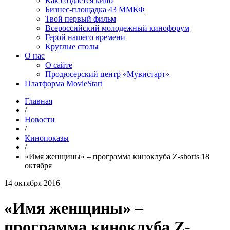
Как создаётся кино
Бизнес-площадка 43 ММКФ
Твой первый фильм
Всероссийский молодежный кинофорум
Герой нашего времени
Круглые столы
О нас
О сайте
Продюсерский центр «Мувистарт»
Платформа MovieStart
Главная
/
Новости
/
Кинопоказы
/
«Имя женщины» – программа киноклуба Z-shorts 18
октября
14 октября 2016
«Имя женщины» –
программа киноклуба Z-