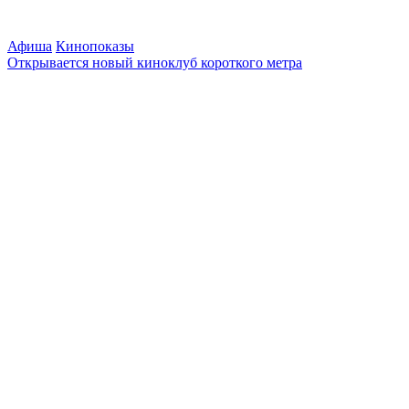
Афиша
Кинопоказы
Открывается новый киноклуб короткого метра