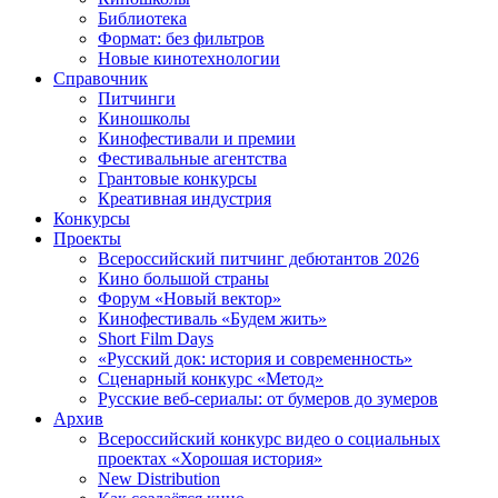
Библиотека
Формат: без фильтров
Новые кинотехнологии
Справочник
Питчинги
Киношколы
Кинофестивали и премии
Фестивальные агентства
Грантовые конкурсы
Креативная индустрия
Конкурсы
Проекты
Всероссийский питчинг дебютантов 2026
Кино большой страны
Форум «Новый вектор»
Кинофестиваль «Будем жить»
Short Film Days
«Русский док: история и современность»
Сценарный конкурс «Метод»
Русские веб-сериалы: от бумеров до зумеров
Архив
Всероссийский конкурс видео о социальных
проектах «Хорошая история»
New Distribution