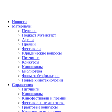
Новости
Материалы
Персона
Подкаст Мувистарт
Афиша
Премии
Фестивали
Юридические вопросы
Питчинги
Конкурсы
Киношколы
Библиотека
Формат: без фильтров
Новые кинотехнологии
Справочник
Питчинги
Киношколы
Кинофестивали и премии
Фестивальные агентства
Грантовые конкурсы
Креативная индустрия