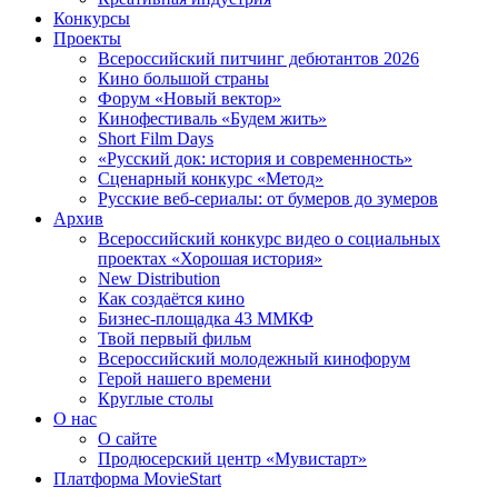
Конкурсы
Проекты
Всероссийский питчинг дебютантов 2026
Кино большой страны
Форум «Новый вектор»
Кинофестиваль «Будем жить»
Short Film Days
«Русский док: история и современность»
Сценарный конкурс «Метод»
Русские веб-сериалы: от бумеров до зумеров
Архив
Всероссийский конкурс видео о социальных
проектах «Хорошая история»
New Distribution
Как создаётся кино
Бизнес-площадка 43 ММКФ
Твой первый фильм
Всероссийский молодежный кинофорум
Герой нашего времени
Круглые столы
О нас
О сайте
Продюсерский центр «Мувистарт»
Платформа MovieStart