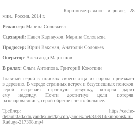
Короткометражное игровое, 28
мин., Россия, 2014 г.
Режиссер:
Марина Соловьева
Сценарий:
Павел Карнаухов, Марина Соловьева
Продюсер:
Юрий Ваксман, Анатолий Соловьев
Оператор
: Александр Мартынов
В ролях:
Ольга Антипова, Григорий Кокоткин
Главный герой в поисках своего отца из города приезжает
в деревню. В череде странных встреч и безуспешных поисков,
герой встречает странную девушку, которая дарит
ему надежду. Почти достигнув цели, потеряв,
разочаровавшись, герой обретает нечто большее.
Трейлер:
https://cache-
default03d.cdn.yandex.net/kp.cdn.yandex.net/838914/kinopoisk.ru-
Raduga-217308.mp4