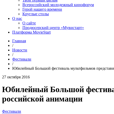
Твой первый фильм
Всероссийский молодежный кинофорум
Герой нашего времени
Круглые столы
О нас
О сайте
Продюсерский центр «Мувистарт»
Платформа MovieStart
Главная
/
Новости
/
Фестивали
/
Юбилейный Большой фестиваль мультфильмов представи
27 октября 2016
Юбилейный Большой фестивал
российской анимации
Фестивали