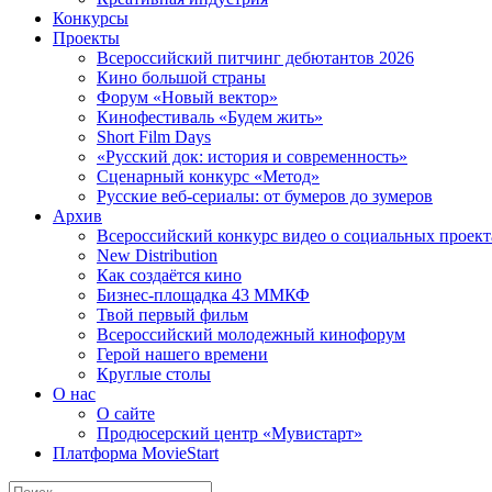
Конкурсы
Проекты
Всероссийский питчинг дебютантов 2026
Кино большой страны
Форум «Новый вектор»
Кинофестиваль «Будем жить»
Short Film Days
«Русский док: история и современность»
Сценарный конкурс «Метод»
Русские веб-сериалы: от бумеров до зумеров
Архив
Всероссийский конкурс видео о социальных проек
New Distribution
Как создаётся кино
Бизнес-площадка 43 ММКФ
Твой первый фильм
Всероссийский молодежный кинофорум
Герой нашего времени
Круглые столы
О нас
О сайте
Продюсерский центр «Мувистарт»
Платформа MovieStart