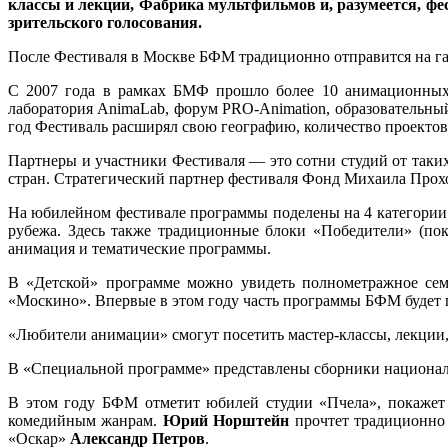
классы и лекции, Фабрика мультфильмов и, разумеется, фе
зрительского голосования.
После Фестиваля в Москве БФМ традиционно отправится на га
С 2007 года в рамках БМФ прошло более 10 анимационных 
лаборатория AnimaLab, форум PRO-Animation, образовательны
год Фестиваль расширял свою географию, количество проектов
Партнеры и участники Фестиваля — это сотни студий от таких
стран. Стратегический партнер фестиваля Фонд Михаила Прох
На юбилейном фестивале программы поделены на 4 категории.
рубежа. Здесь также традиционные блоки «Победители» (по
анимация и тематические программы.
В «Детской» программе можно увидеть полнометражное семе
«Москино». Впервые в этом году часть программы БФМ будет п
«Любители анимации» смогут посетить мастер-классы, лекции
В «Специальной программе» представлены сборники национал
В этом году БФМ отметит юбилей студии «Пчела», покажет
комедийным жанрам.
Юрий Норштейн
прочтет традиционно 
«Оскар»
Александр Петров
.