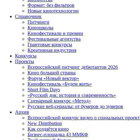
Формат: без фильтров
Новые кинотехнологии
Справочник
Питчинги
Киношколы
Кинофестивали и премии
Фестивальные агентства
Грантовые конкурсы
Креативная индустрия
Конкурсы
Проекты
Всероссийский питчинг дебютантов 2026
Кино большой страны
Форум «Новый вектор»
Кинофестиваль «Будем жить»
Short Film Days
«Русский док: история и современность»
Сценарный конкурс «Метод»
Русские веб-сериалы: от бумеров до зумеров
Архив
Всероссийский конкурс видео о социальных проек
New Distribution
Как создаётся кино
Бизнес-площадка 43 ММКФ