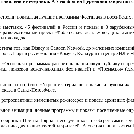
стивальные вечеринки. А 7 ноября на Церемонии закрытия ф
строли: показывая лучшие программы Фестиваля в российских 
выставок, 45 фестивалей в России и показы в 8 зарубежных
й развлекательный проект «Фабрика мультфильмов», циклы аним
 и площадок.
 гигантов, как Disney и Cartoon Network, до маленьких компани
орова. Партнеры: компания «Комус», Культурный центр ЗИЛ и «
 «Основная программа» рассчитана на широкую публику и предс
казы призеров международных фестивалей) и «Премьеры» (самы
йное кино, блок «Утренник сериалов с какао и булочкой», 
оказа в Санкт-Петербурге.
, ретроспективы знаменитых режиссеров и показы архивных фил
ьной анимации, ночные программы и показы, посвященные опр
 сборники Прийта Пярна и его учеников и соберет самые см
лекцию для наших гостей и зрителей. А специальным гостем 