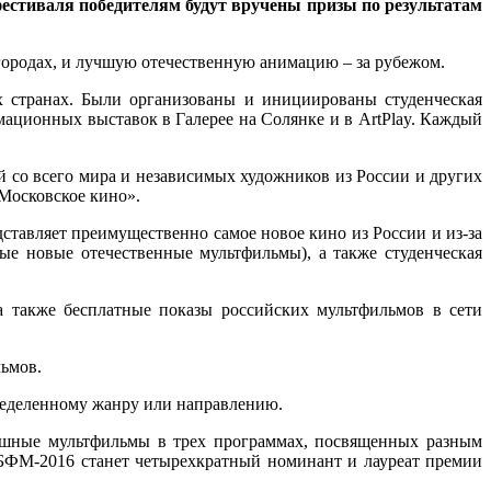
естиваля победителям будут вручены призы по результатам
городах, и лучшую отечественную анимацию – за рубежом.
 странах. Были организованы и инициированы студенческая
ационных выставок в Галерее на Солянке и в ArtPlay. Каждый
й со всего мира и независимых художников из России и других
Московское кино».
тавляет преимущественно самое новое кино из России и из-за
е новые отечественные мультфильмы), а также студенческая
а также бесплатные показы российских мультфильмов в сети
ьмов.
еделенному жанру или направлению.
ешные мультфильмы в трех программах, посвященных разным
БФМ-2016 станет четырехкратный номинант и лауреат премии