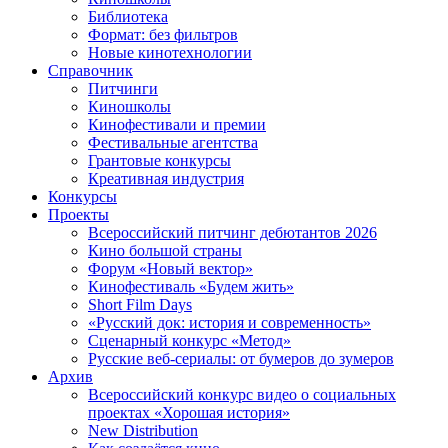
Библиотека
Формат: без фильтров
Новые кинотехнологии
Справочник
Питчинги
Киношколы
Кинофестивали и премии
Фестивальные агентства
Грантовые конкурсы
Креативная индустрия
Конкурсы
Проекты
Всероссийский питчинг дебютантов 2026
Кино большой страны
Форум «Новый вектор»
Кинофестиваль «Будем жить»
Short Film Days
«Русский док: история и современность»
Сценарный конкурс «Метод»
Русские веб-сериалы: от бумеров до зумеров
Архив
Всероссийский конкурс видео о социальных
проектах «Хорошая история»
New Distribution