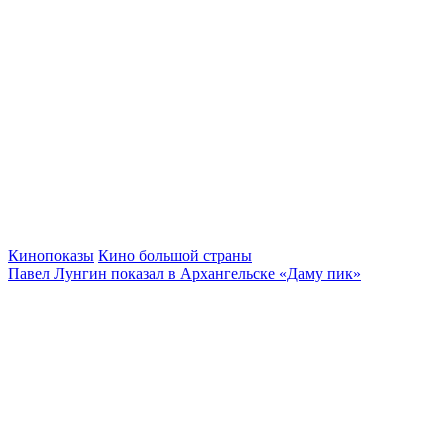
Кинопоказы
Кино большой страны
Павел Лунгин показал в Архангельске «Даму пик»