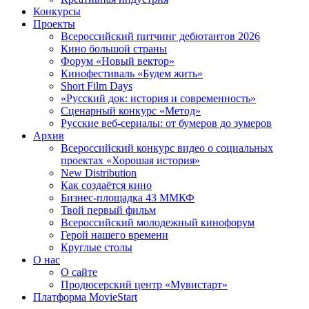
Конкурсы
Проекты
Всероссийский питчинг дебютантов 2026
Кино большой страны
Форум «Новый вектор»
Кинофестиваль «Будем жить»
Short Film Days
«Русский док: история и современность»
Сценарный конкурс «Метод»
Русские веб-сериалы: от бумеров до зумеров
Архив
Всероссийский конкурс видео о социальных
проектах «Хорошая история»
New Distribution
Как создаётся кино
Бизнес-площадка 43 ММКФ
Твой первый фильм
Всероссийский молодежный кинофорум
Герой нашего времени
Круглые столы
О нас
О сайте
Продюсерский центр «Мувистарт»
Платформа MovieStart