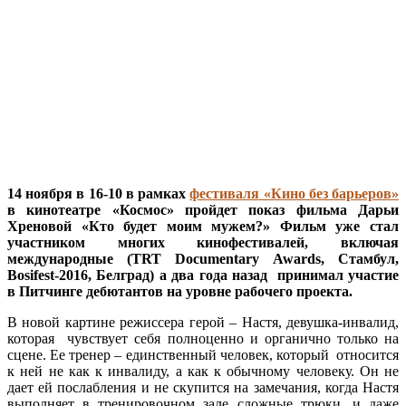
14 ноября в 16-10 в рамках
фестиваля «Кино без барьеров»
в кинотеатре «Космос» пройдет показ фильма Дарьи
Хреновой «Кто будет моим мужем?» Фильм уже стал
участником многих кинофестивалей, включая
международные (
TRT
Documentary
Awards
, Стамбул,
Bosifest
-2016, Белград) а два года назад принимал участие
в Питчинге дебютантов на уровне рабочего проекта.
В новой картине режиссера герой – Настя, девушка-инвалид,
которая чувствует себя полноценно и органично только на
сцене. Ее тренер – единственный человек, который относится
к ней не как к инвалиду, а как к обычному человеку. Он не
дает ей послабления и не скупится на замечания, когда Настя
выполняет в тренировочном зале сложные трюки, и даже