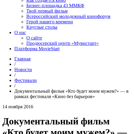
Как создаётся кино
Бизнес-площадка 43 ММКФ
Твой первый фильм
Всероссийский молодежный кинофорум
Герой нашего времени
Круглые столы
О нас
О сайте
Продюсерский центр «Мувистарт»
Платформа MovieStart
Главная
/
Новости
/
Фестивали
/
Документальный фильм «Кто будет моим мужем?» — в
рамках фестиваля «Кино без барьеров»
14 ноября 2016
Документальный фильм
«Кто будет моим мужем?» —