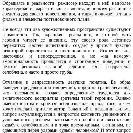
Обращаясь к реальности, режиссер находит в ней наиболее
характерные и выразительные явления, используя различные
средства для своего повествования, и также включает в ткань
фильма и элементы постановочного плана.
Не всегда эти два художественных пространства существуют
гармонично. Так, экранная реальность, в которой мать
героини читает ее дневник, эту своего рода летопись
пережитых Настей испытаний, создает у зрителя чувство
некоторой нарочитости и постановочности. Искренняя же,
настоящая и непосредственная, а не «на камеру»
эмоциональность проявляется в спонтанном поведении и
резких репликах главной героини. Она раздражена,
озлоблена, а часто и просто груба.
Отчаяние и депрессивность девушки понятна. Ее образ
выведен предельно противоречиво, порой на грани негатива,
что, несомненно, создает определенные трудности для
эмпатического восприятия зрителем такой героини. Однако
именно в этом и кроется неоднозначная правда того, о чем
хочет поведать зрителю автор. Заданный в названии фильма
вопрос актуализируется в непростом контексте увиденного и
услышанного зрителем – кто сможет полюбить и связать свою
судьбу с озлобленным и в тоже время живым, активным, не
сдающимся перед ударами судьбы человеком? И этот вопрос