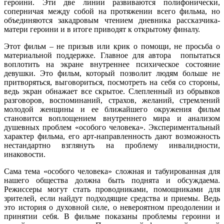
героини. Эти две линии развиваются полифонически,
соперничая между собой на протяжении всего фильма, но
объединяются закадровым чтением дневника рассказчика-
матери героини и в итоге приводят к открытому финалу.
Этот фильм – не призыв или крик о помощи, не просьба о
материальной поддержке. Главное для автора попытаться
воплотить на экране внутреннее психическое состояние
девушки. Это фильм, который позволит людям больше не
притворяться, выговориться, посмотреть на себя со стороны,
ведь экран обнажает все скрытое. Слепленный из обрывков
разговоров, воспоминаний, страхов, желаний, стремлений
молодой женщины и ее ближайшего окружения фильм
становится воплощением внутреннего мира и анализом
душевных проблем «особого человека». Экспериментальный
характер фильма, его арт-направленность дают возможность
нестандартно взглянуть на проблему инвалидности,
инаковости.
Сама тема «особого человека» сложная и табуированная для
нашего общества должна быть поднята и обсуждаема.
Режиссеры могут стать проводниками, помощниками для
зрителей, если найдут подходящие средства и приемы. Ведь
это история о духовной силе, о невероятном преодолении и
принятии себя. В фильме показаны проблемы героини и