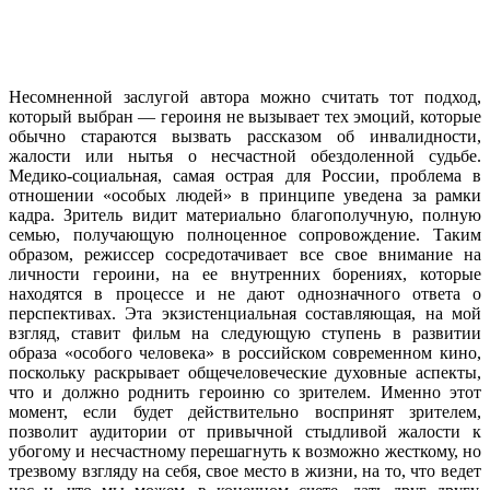
Несомненной заслугой автора можно считать тот подход,
который выбран — героиня не вызывает тех эмоций, которые
обычно стараются вызвать рассказом об инвалидности,
жалости или нытья о несчастной обездоленной судьбе.
Медико-социальная, самая острая для России, проблема в
отношении «особых людей» в принципе уведена за рамки
кадра. Зритель видит материально благополучную, полную
семью, получающую полноценное сопровождение. Таким
образом, режиссер сосредотачивает все свое внимание на
личности героини, на ее внутренних борениях, которые
находятся в процессе и не дают однозначного ответа о
перспективах. Эта экзистенциальная составляющая, на мой
взгляд, ставит фильм на следующую ступень в развитии
образа «особого человека» в российском современном кино,
поскольку раскрывает общечеловеческие духовные аспекты,
что и должно роднить героиню со зрителем. Именно этот
момент, если будет действительно воспринят зрителем,
позволит аудитории от привычной стыдливой жалости к
убогому и несчастному перешагнуть к возможно жесткому, но
трезвому взгляду на себя, свое место в жизни, на то, что ведет