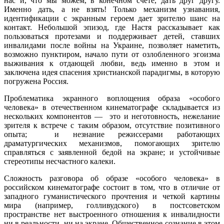
нас и, что мы можем, в конечном счете, дать друг другу.
Именно дать, а не взять! Только механизм узнавания,
идентификации с экранным героем дает зрителю шанс на
контакт. Небольшой эпизод, где Настя рассказывает как
пользоваться протезами и поддерживает детей, ставших
инвалидами после войны на Украине, позволяет наметить,
возможно пунктиром, начало пути от озлобленного эгоизма
выживания к отдающей любви, ведь именно в этом и
заключена идея спасения христианской парадигмы, в которую
погружена Россия.
Проблематика экранного воплощения образа «особого
человека» в отечественном кинематографе складывается из
нескольких компонентов — это и неготовность, нежелание
зрителя к встрече с таким образом, отсутствие позитивного
опыта; и незнание режиссерами работающих
драматургических механизмов, помогающих зрителю
справляться с заявленной бедой на экране; и устойчивые
стереотипы несчастного калеки.
Сложность разговора об образе «особого человека» в
российском кинематографе состоит в том, что в отличие от
западного гуманистического прочтения и четкой картины
мира (например, голливудского) в постсоветском
пространстве нет выстроенного отношения к инвалидности
ни в реальности, ни на экране. Общественное сознание в этом