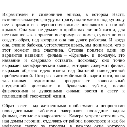
Выразителен и символичен эпизод, в котором Настя,
исполняя сложную фигуру на тросе, поднимается под купол: у
нее в прямом и в переносном смысле появляются за спиной
крылья. Она уже не думает о проблемах личной жизни, для
нее главное – как зрители воспримут ее номер, сумеет ли она
создать образ, над которым она так долго работала. И когда
она, словно бабочка, устремляется ввысь, мы понимаем, что в
этот момент она счастлива. Отсюда понятен один из
вариантов названия фильма – «Крылья», и, пожалуй, это
название и следовало оставить, поскольку оно точно
выражает метафорический смысл, который содержит фильм,
выражая образно идею взлета над бытовой повседневной
проблематикой. Потеряв в автомобильной аварии ноги, юная
талантливая художница преодолевает колоссальный
внутренний диссонанс и буквально зубами, всеми
физическими и душевными силами рвется к свету, к
полноценной творческой жизни.
Образ взлета над жизненными проблемами и непростыми
повседневными заботами завершают последние кадры
фильма, снятые с квадрокоптера. Камера устремляется ввысь,
над домом героини, отдаляясь от района новостроек и как бы
наблюдая сверху за городом, в каждом окне которого