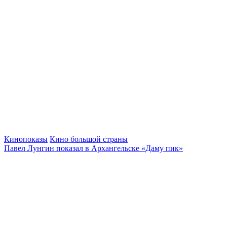
Кинопоказы
Кино большой страны
Павел Лунгин показал в Архангельске «Даму пик»