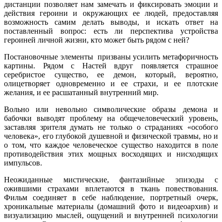
дистанции позволяет нам замечать и фиксировать эмоции и
действия героини и окружающих ее людей, предоставляя
возможность самим делать выводы, и искать ответ на
поставленный вопрос: есть ли перспектива устройства
героиней личной жизни, кто может быть рядом с ней?
Постановочные элементы призваны усилить метафоричность
картины. Рядом с Настей вдруг появляется страшное
серебристое существо, ее демон, который, вероятно,
олицетворяет одновременно и ее страхи, и ее плотские
желания, и ее расшатанный внутренний мир.
Вольно или невольно символические образы демона и
бабочки выводят проблему на общечеловеческий уровень,
заставляя зрителя думать не только о страданиях «особого
человека», его глубокой душевной и физической травмы, но и
о том, что каждое человеческое существо находится в поле
противодействия этих мощных восходящих и нисходящих
импульсов.
Неожиданные мистические, фантазийные эпизоды с
ожившими страхами вплетаются в ткань повествования.
Фильм соединяет в себе наблюдение, портретный очерк,
хроникальные материалы (домашний фото и видеоархив) и
визуализацию мыслей, ощущений и внутренней психологии