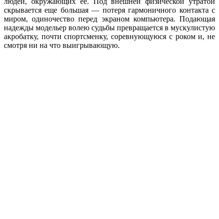
людей, окружающих ее. Под внешней физической утратой
скрывается еще большая — потеря гармоничного контакта с
миром, одиночество перед экраном компьютера. Подающая
надежды модельер волею судьбы превращается в мускулистую
акробатку, почти спортсменку, соревнующуюся с роком и, не
смотря ни на что выигрывающую.