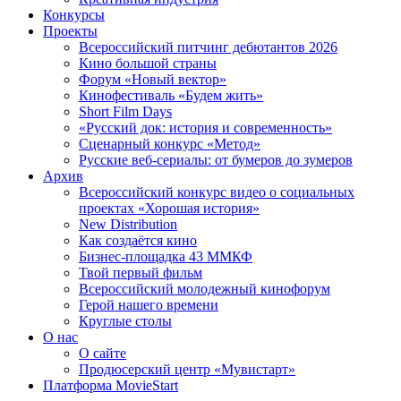
Конкурсы
Проекты
Всероссийский питчинг дебютантов 2026
Кино большой страны
Форум «Новый вектор»
Кинофестиваль «Будем жить»
Short Film Days
«Русский док: история и современность»
Сценарный конкурс «Метод»
Русские веб-сериалы: от бумеров до зумеров
Архив
Всероссийский конкурс видео о социальных
проектах «Хорошая история»
New Distribution
Как создаётся кино
Бизнес-площадка 43 ММКФ
Твой первый фильм
Всероссийский молодежный кинофорум
Герой нашего времени
Круглые столы
О нас
О сайте
Продюсерский центр «Мувистарт»
Платформа MovieStart