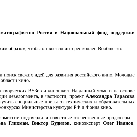
ематографистов России и Национальный фонд поддержки
им образом, чтобы он вызвал интерес коллег. Вообще это
и поиск свежих идей для развития российского кино. Молодые
области кино.
х творческих ВУЗов и киношкол. На данный момент на основе
дии девелопмента, в частности, проект
Александра Тарасова
учить специальные призы от технических и образовательных
 конкурсах Министерства культуры РФ и Фонда кино.
 комиссии подтвердили известные отечественные продюсеры –
ена Гликман,
Виктор Будилов,
киноэксперт
Олег Иванов
,