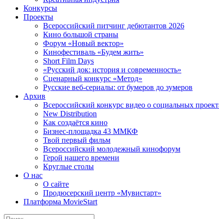
Конкурсы
Проекты
Всероссийский питчинг дебютантов 2026
Кино большой страны
Форум «Новый вектор»
Кинофестиваль «Будем жить»
Short Film Days
«Русский док: история и современность»
Сценарный конкурс «Метод»
Русские веб-сериалы: от бумеров до зумеров
Архив
Всероссийский конкурс видео о социальных проек
New Distribution
Как создаётся кино
Бизнес-площадка 43 ММКФ
Твой первый фильм
Всероссийский молодежный кинофорум
Герой нашего времени
Круглые столы
О нас
О сайте
Продюсерский центр «Мувистарт»
Платформа MovieStart