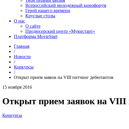
Твой первый фильм
Всероссийский молодежный кинофорум
Герой нашего времени
Круглые столы
О нас
О сайте
Продюсерский центр «Мувистарт»
Платформа MovieStart
Главная
/
Новости
/
Конкурсы
/
Открыт прием заявок на VIII питчинг дебютантов
15 ноября 2016
Открыт прием заявок на VIII
Конкурсы