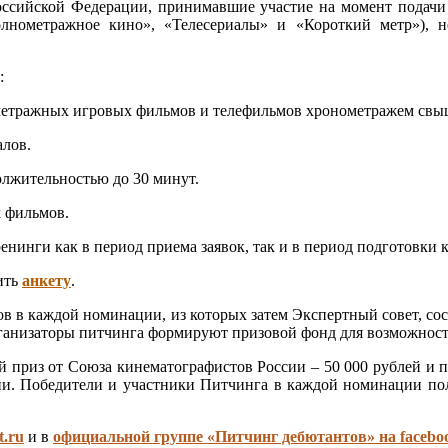
ссийской Федерации, принимавшие участие на момент подачи з
лнометражное кино», «Телесериалы» и «Короткий метр»), н
:
метражных игровых фильмов и телефильмов хронометражем свыш
алов.
олжительностью до 30 минут.
х фильмов.
нинги как в период приема заявок, так и в период подготовки к
ить
анкету
.
ов в каждой номинации, из которых затем Экспертный совет, со
рганизаторы питчинга формируют призовой фонд для возможност
приз от Союза кинематографистов России – 50 000 рублей и 
ии. Победители и участники Питчинга в каждой номинации пол
t.ru
и в
официальной группе «Питчинг дебютантов» на facebo