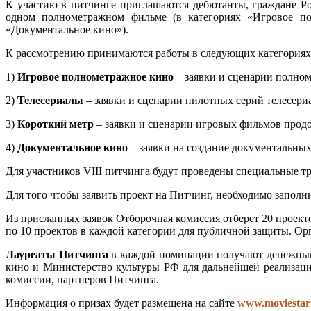
К участию в питчинге приглашаются дебютанты, граждане Ро
одном полнометражном фильме (в категориях «Игровое по
«Документальное кино»).
К рассмотрению принимаются работы в следующих категориях
1)
Игровое полнометражное кино
– заявки и сценарии полно
2)
Телесериалы
– заявки и сценарии пилотных серий телесери
3)
Короткий метр
– заявки и сценарии игровых фильмов прод
4)
Документальное кино
– заявки на создание документальны
Для участников VIII питчинга будут проведены специальные тре
Для того чтобы заявить проект на Питчинг, необходимо заполн
Из присланных заявок Отборочная комиссия отберет 20 проект
по 10 проектов в каждой категории для публичной защиты. О
Лауреаты Питчинга
в каждой номинации получают денежный 
кино и Министерство культуры РФ для дальнейшей реализац
комиссии, партнеров Питчинга.
Информация о призах будет размещена на сайте
www.moviestar