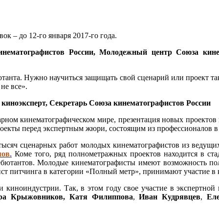
вок – до 12-го января 2017-го года.
инематографистов России, Молодежный центр Союза кин
анта. Нужно научиться защищать свой сценарий или проект так
не все».
киноэксперт, Секретарь Союза кинематографистов России
рном кинематографическом мире, презентация новых проектов 
оекты перед экспертным жюри, состоящим из профессионалов в 
3 тысяч сценарных работ молодых кинематографистов из ведущи
мов
.
Коме того, ряд полнометражных проектов находится в ста
ебютантов. Молодые кинематографисты имеют возможность пол
ист питчинга в категории «Полный метр», принимают участие в
и киноиндустрии. Так, в этом году свое участие в экспертной
ора Крыжовников, Катя Филиппова
,
Иван Кудрявцев
,
Ел