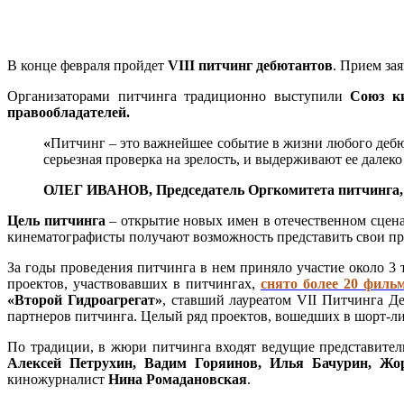
В конце февраля пройдет
VII
I
питчинг дебютантов
. Прием зая
Организаторами питчинга традиционно выступили
Союз к
правообладателей
.
«
Питчинг – это важнейшее событие в жизни любого дебют
серьезная проверка на зрелость, и выдерживают ее далеко 
ОЛЕГ ИВАНОВ, Председатель Оргкомитета питчинга, 
Цель питчинга
– открытие новых имен в отечественном сцена
кинематографисты получают возможность представить свои пр
За годы проведения питчинга в нем приняло участие около 
проектов, участвовавших в питчингах,
снято более 20 филь
«Второй Гидроагрегат»
, ставший лауреатом VII Питчинга Д
партнеров питчинга. Целый ряд проектов, вошедших в шорт-л
По традиции, в жюри питчинга входят ведущие представител
Алексей Петрухин, Вадим Горяинов, Илья Бачурин, Ж
киножурналист
Нина Ромадановская
.