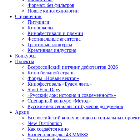
Формат: без фильтров
Новые кинотехнологии
Справочник
Питчинги
Киношколы
Кинофестивали и премии
Фестивальные агентства
Грантовые конкурсы
Креативная индустрия
Конкурсы
Проекты
Всероссийский питчинг дебютантов 2026
Кино большой страны
Форум «Новый вектор»
Кинофестиваль «Будем жить»
Short Film Days
«Русский док: история и современность»
Сценарный конкурс «Метод»
Русские веб-сериалы: от бумеров до зумеров
Архив
Всероссийский конкурс видео о социальных проек
New Distribution
Как создаётся кино
Бизнес-площадка 43 ММКФ