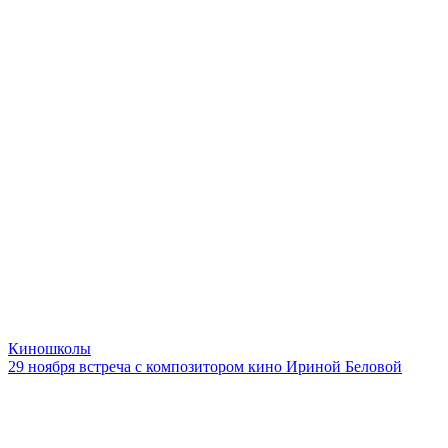
Киношколы
29 ноября встреча с композитором кино Ириной Беловой