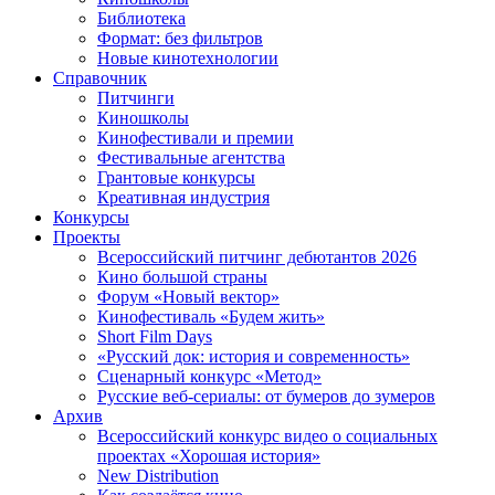
Библиотека
Формат: без фильтров
Новые кинотехнологии
Справочник
Питчинги
Киношколы
Кинофестивали и премии
Фестивальные агентства
Грантовые конкурсы
Креативная индустрия
Конкурсы
Проекты
Всероссийский питчинг дебютантов 2026
Кино большой страны
Форум «Новый вектор»
Кинофестиваль «Будем жить»
Short Film Days
«Русский док: история и современность»
Сценарный конкурс «Метод»
Русские веб-сериалы: от бумеров до зумеров
Архив
Всероссийский конкурс видео о социальных
проектах «Хорошая история»
New Distribution