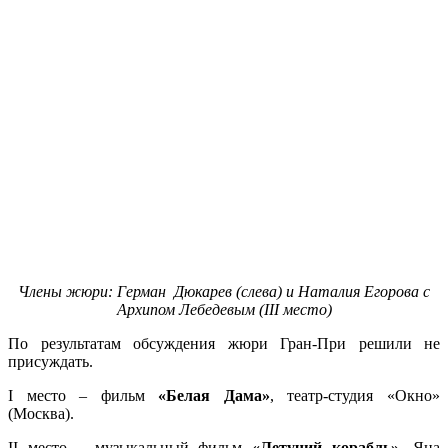
Члены жюри: Герман Дюкарев (слева) и Наталия Егорова с
Архипом Лебедевым (III место)
По результатам обсуждения жюри Гран-При решили не
присуждать.
I место – фильм
«Белая Дама»
, театр-студия «Окно»
(Москва).
II место – музыкальный фильм
«Летучий корабль»
, Яна