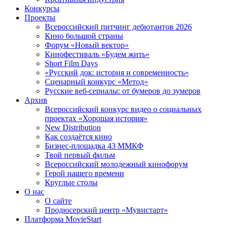
Конкурсы
Проекты
Всероссийский питчинг дебютантов 2026
Кино большой страны
Форум «Новый вектор»
Кинофестиваль «Будем жить»
Short Film Days
«Русский док: история и современность»
Сценарный конкурс «Метод»
Русские веб-сериалы: от бумеров до зумеров
Архив
Всероссийский конкурс видео о социальных
проектах «Хорошая история»
New Distribution
Как создаётся кино
Бизнес-площадка 43 ММКФ
Твой первый фильм
Всероссийский молодежный кинофорум
Герой нашего времени
Круглые столы
О нас
О сайте
Продюсерский центр «Мувистарт»
Платформа MovieStart