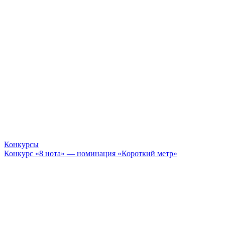
Конкурсы
Конкурс «8 нота» — номинация «Короткий метр»