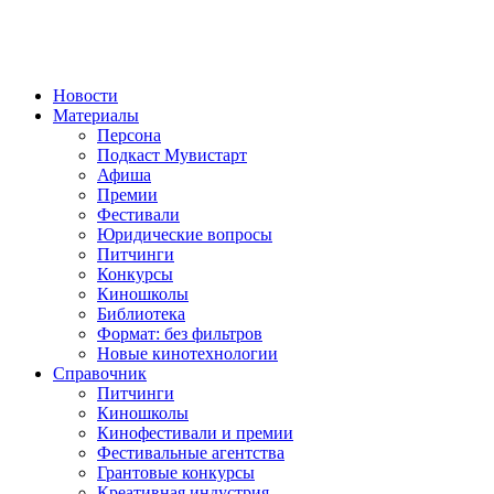
Новости
Материалы
Персона
Подкаст Мувистарт
Афиша
Премии
Фестивали
Юридические вопросы
Питчинги
Конкурсы
Киношколы
Библиотека
Формат: без фильтров
Новые кинотехнологии
Справочник
Питчинги
Киношколы
Кинофестивали и премии
Фестивальные агентства
Грантовые конкурсы
Креативная индустрия