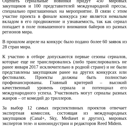
Оценить сериальные новинки придут 450 мировых
закупщиков и 100 представителей международной прессы,
специально приглашенных на мероприятие. В связи с этим
участие проекта в финале конкурса уже является немалым
вкладом в его продвижение и узнаваемость, так как сериал
попадает в поле повышенного внимания байеров из разных
регионов мира.
В прошлом апреле на конкурс было подано более 60 заявок из
28 стран мира.
К участию в отборе допускаются первые сезоны сериалов,
которые еще не транслировались (либо транслировались не
ранее января 2017 исключительно в родной стране) и не были
представлены закупщикам ранее на других конкурсах или
фестивалях. Проекты должны быть полностью
профинансированы. Главный критерий – высокий
качественный уровень сериала и потенциал его
международного успеха. Участвовать могут сериалы разных
жанров – от комедий до триллеров.
За выбор 12 самых перспективных проектов отвечает
экспертная комиссия, состоящая из международных
закупщиков (Canal+, Sky, Mediaset и других), мировых
экспертов теле- и киноиндустрии и редакторов Reed Midem.