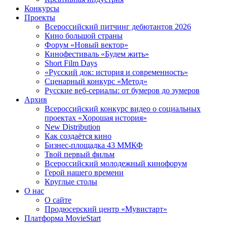
Конкурсы
Проекты
Всероссийский питчинг дебютантов 2026
Кино большой страны
Форум «Новый вектор»
Кинофестиваль «Будем жить»
Short Film Days
«Русский док: история и современность»
Сценарный конкурс «Метод»
Русские веб-сериалы: от бумеров до зумеров
Архив
Всероссийский конкурс видео о социальных
проектах «Хорошая история»
New Distribution
Как создаётся кино
Бизнес-площадка 43 ММКФ
Твой первый фильм
Всероссийский молодежный кинофорум
Герой нашего времени
Круглые столы
О нас
О сайте
Продюсерский центр «Мувистарт»
Платформа MovieStart