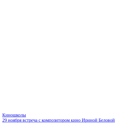
Киношколы
29 ноября встреча с композитором кино Ириной Беловой