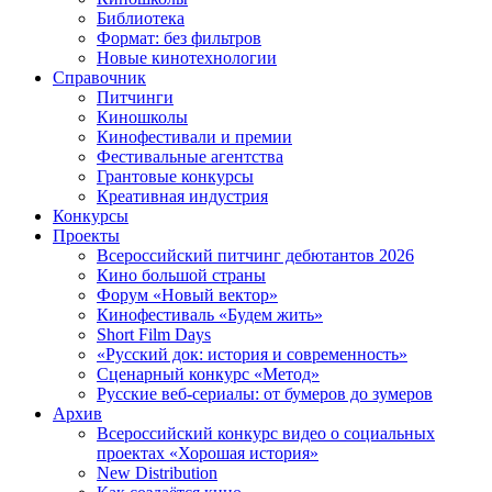
Библиотека
Формат: без фильтров
Новые кинотехнологии
Справочник
Питчинги
Киношколы
Кинофестивали и премии
Фестивальные агентства
Грантовые конкурсы
Креативная индустрия
Конкурсы
Проекты
Всероссийский питчинг дебютантов 2026
Кино большой страны
Форум «Новый вектор»
Кинофестиваль «Будем жить»
Short Film Days
«Русский док: история и современность»
Сценарный конкурс «Метод»
Русские веб-сериалы: от бумеров до зумеров
Архив
Всероссийский конкурс видео о социальных
проектах «Хорошая история»
New Distribution