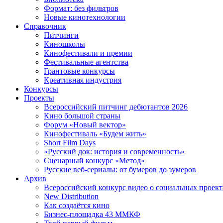
Формат: без фильтров
Новые кинотехнологии
Справочник
Питчинги
Киношколы
Кинофестивали и премии
Фестивальные агентства
Грантовые конкурсы
Креативная индустрия
Конкурсы
Проекты
Всероссийский питчинг дебютантов 2026
Кино большой страны
Форум «Новый вектор»
Кинофестиваль «Будем жить»
Short Film Days
«Русский док: история и современность»
Сценарный конкурс «Метод»
Русские веб-сериалы: от бумеров до зумеров
Архив
Всероссийский конкурс видео о социальных проек
New Distribution
Как создаётся кино
Бизнес-площадка 43 ММКФ