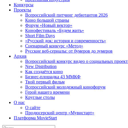
Конкурсы
Проекты
Всероссийский питчинг дебютантов 2026
Кино большой страны
Форум «Новый вектор»
Кинофестиваль «Будем жить»
Short Film Days
«Русский док: история и современность»
Сценарный конкурс «Метод»
Русские веб-сериалы: от бумеров до зумеров
Архив
Всероссийский конкурс видео о социальных проек
New Distribution
Как создаётся кино
Бизнес-площадка 43 ММКФ
Твой первый фильм
Всероссийский молодежный кинофорум
Герой нашего времени
Круглые столы
О нас
О сайте
Продюсерский центр «Мувистарт»
Платформа MovieStart