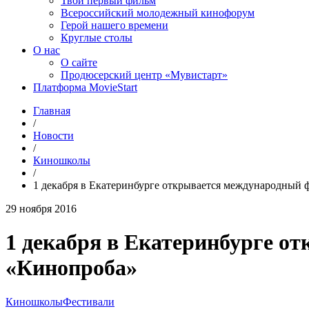
Твой первый фильм
Всероссийский молодежный кинофорум
Герой нашего времени
Круглые столы
О нас
О сайте
Продюсерский центр «Мувистарт»
Платформа MovieStart
Главная
/
Новости
/
Киношколы
/
1 декабря в Екатеринбурге открывается международный
29 ноября 2016
1 декабря в Екатеринбурге о
«Кинопроба»
Киношколы
Фестивали