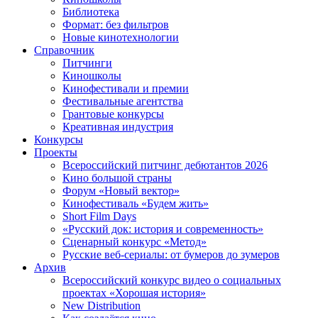
Библиотека
Формат: без фильтров
Новые кинотехнологии
Справочник
Питчинги
Киношколы
Кинофестивали и премии
Фестивальные агентства
Грантовые конкурсы
Креативная индустрия
Конкурсы
Проекты
Всероссийский питчинг дебютантов 2026
Кино большой страны
Форум «Новый вектор»
Кинофестиваль «Будем жить»
Short Film Days
«Русский док: история и современность»
Сценарный конкурс «Метод»
Русские веб-сериалы: от бумеров до зумеров
Архив
Всероссийский конкурс видео о социальных
проектах «Хорошая история»
New Distribution