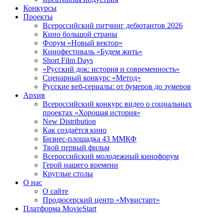
Конкурсы
Проекты
Всероссийский питчинг дебютантов 2026
Кино большой страны
Форум «Новый вектор»
Кинофестиваль «Будем жить»
Short Film Days
«Русский док: история и современность»
Сценарный конкурс «Метод»
Русские веб-сериалы: от бумеров до зумеров
Архив
Всероссийский конкурс видео о социальных
проектах «Хорошая история»
New Distribution
Как создаётся кино
Бизнес-площадка 43 ММКФ
Твой первый фильм
Всероссийский молодежный кинофорум
Герой нашего времени
Круглые столы
О нас
О сайте
Продюсерский центр «Мувистарт»
Платформа MovieStart