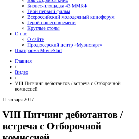
Как создаётся кино
Бизнес-площадка 43 ММКФ
Твой первый фильм
Всероссийский молодежный кинофорум
Герой нашего времени
Круглые столы
О нас
О сайте
Продюсерский центр «Мувистарт»
Платформа MovieStart
Главная
/
Видео
/
VIII Питчинг дебютантов / встреча с Отборочной
комиссией
11 января 2017
VIII Питчинг дебютантов /
встреча с Отборочной
комиссией