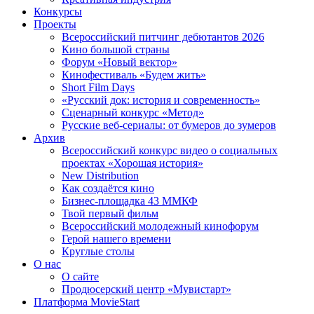
Конкурсы
Проекты
Всероссийский питчинг дебютантов 2026
Кино большой страны
Форум «Новый вектор»
Кинофестиваль «Будем жить»
Short Film Days
«Русский док: история и современность»
Сценарный конкурс «Метод»
Русские веб-сериалы: от бумеров до зумеров
Архив
Всероссийский конкурс видео о социальных
проектах «Хорошая история»
New Distribution
Как создаётся кино
Бизнес-площадка 43 ММКФ
Твой первый фильм
Всероссийский молодежный кинофорум
Герой нашего времени
Круглые столы
О нас
О сайте
Продюсерский центр «Мувистарт»
Платформа MovieStart