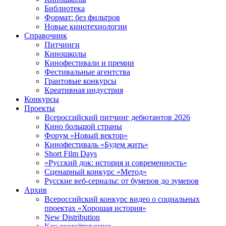
Библиотека
Формат: без фильтров
Новые кинотехнологии
Справочник
Питчинги
Киношколы
Кинофестивали и премии
Фестивальные агентства
Грантовые конкурсы
Креативная индустрия
Конкурсы
Проекты
Всероссийский питчинг дебютантов 2026
Кино большой страны
Форум «Новый вектор»
Кинофестиваль «Будем жить»
Short Film Days
«Русский док: история и современность»
Сценарный конкурс «Метод»
Русские веб-сериалы: от бумеров до зумеров
Архив
Всероссийский конкурс видео о социальных
проектах «Хорошая история»
New Distribution