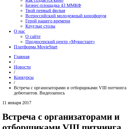
Как создаётся кино
Бизнес-площадка 43 ММКФ
Твой первый фильм
Всероссийский молодежный кинофорум
Герой нашего времени
Круглые столы
О нас
О сайте
Продюсерский центр «Мувистарт»
Платформа MovieStart
Главная
/
Новости
/
Конкурсы
/
Встреча с организаторами и отборщиками VIII питчинга
дебютантов. Видеозапись
11 января 2017
Встреча с организаторами и
отборщиками VIII питчинга