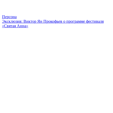
Персона
Эксклюзив: Виктор Ян Прокофьев о программе фестиваля
«Святая Анна»