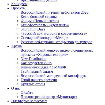
Конкурсы
Проекты
Всероссийский питчинг дебютантов 2026
Кино большой страны
Форум «Новый вектор»
Кинофестиваль «Будем жить»
Short Film Days
«Русский док: история и современность»
Сценарный конкурс «Метод»
Русские веб-сериалы: от бумеров до зумеров
Архив
Всероссийский конкурс видео о социальных
проектах «Хорошая история»
New Distribution
Как создаётся кино
Бизнес-площадка 43 ММКФ
Твой первый фильм
Всероссийский молодежный кинофорум
Герой нашего времени
Круглые столы
О нас
О сайте
Продюсерский центр «Мувистарт»
Платформа MovieStart