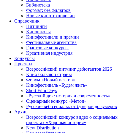
Библиотека
Формат: без фильтров
Новые кинотехнологии
Справочник
Питчинги
Киношколы
Кинофестивали и премии
Фестивальные агентства
Грантовые конкурсы
Креативная индустрия
Конкурсы
Проекты
Всероссийский питчинг дебютантов 2026
Кино большой страны
Форум «Новый вектор»
Кинофестиваль «Будем жить»
Short Film Days
«Русский док: история и современность»
Сценарный конкурс «Метод»
Русские веб-сериалы: от бумеров до зумеров
Архив
Всероссийский конкурс видео о социальных
проектах «Хорошая история»
New Distribution