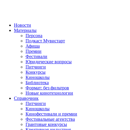
Новости
Материалы
Персона
Подкаст Мувистарт
Афиша
Премии
Фестивали
Юридические вопросы
Питчинги
Конкурсы
Киношколы
Библиотека
Формат: без фильтров
Новые кинотехнологии
Справочник
Питчинги
Киношколы
Кинофестивали и премии
Фестивальные агентства
Грантовые конкурсы
Креативная индустрия