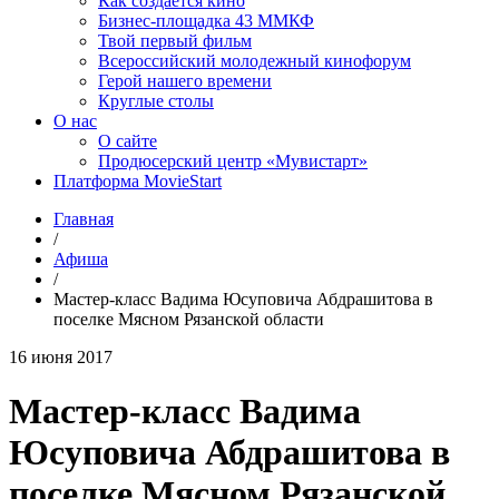
Как создаётся кино
Бизнес-площадка 43 ММКФ
Твой первый фильм
Всероссийский молодежный кинофорум
Герой нашего времени
Круглые столы
О нас
О сайте
Продюсерский центр «Мувистарт»
Платформа MovieStart
Главная
/
Афиша
/
Мастер-класс Вадима Юсуповича Абдрашитова в
поселке Мясном Рязанской области
16 июня 2017
Мастер-класс Вадима
Юсуповича Абдрашитова в
поселке Мясном Рязанской