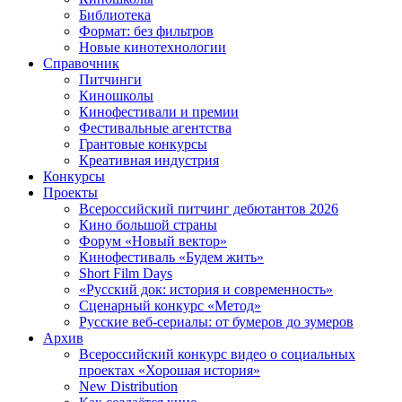
Библиотека
Формат: без фильтров
Новые кинотехнологии
Справочник
Питчинги
Киношколы
Кинофестивали и премии
Фестивальные агентства
Грантовые конкурсы
Креативная индустрия
Конкурсы
Проекты
Всероссийский питчинг дебютантов 2026
Кино большой страны
Форум «Новый вектор»
Кинофестиваль «Будем жить»
Short Film Days
«Русский док: история и современность»
Сценарный конкурс «Метод»
Русские веб-сериалы: от бумеров до зумеров
Архив
Всероссийский конкурс видео о социальных
проектах «Хорошая история»
New Distribution