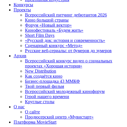
Конкурсы
Проекты
Всероссийский питчинг дебютантов 2026
Кино большой страны
Форум «Новый вектор»
Кинофестиваль «Будем жить»
Short Film Days
«Русский док: история и современность»
Сценарный конкурс «Метод»
Русские веб-сериалы: от бумеров до зумеров
Архив
Всероссийский конкурс видео о социальных
проектах «Хорошая история»
New Distribution
Как создаётся кино
Бизнес-площадка 43 ММКФ
Твой первый фильм
Всероссийский молодежный кинофорум
Герой нашего времени
Круглые столы
О нас
О сайте
Продюсерский центр «Мувистарт»
Платформа MovieStart