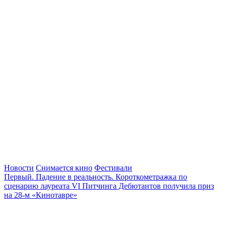
Новости
Снимается кино
Фестивали
Первый. Падение в реальность. Короткометражка по
сценарию лауреата VI Питчинга Дебютантов получила приз
на 28-м «Кинотавре»