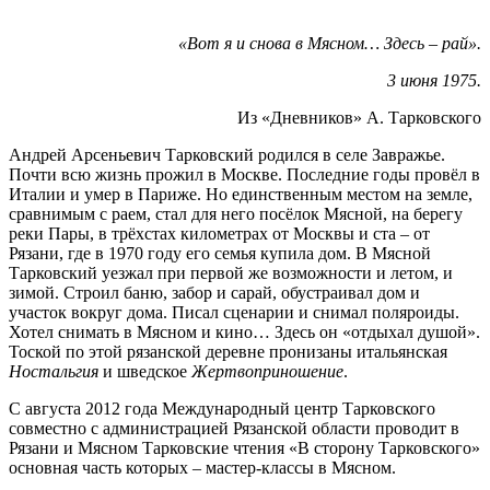
«Вот я и снова в Мясном… Здесь – рай».
3 июня 1975.
Из «Дневников» А. Тарковского
Андрей Арсеньевич Тарковский родился в селе Завражье.
Почти всю жизнь прожил в Москве. Последние годы провёл в
Италии и умер в Париже. Но единственным местом на земле,
сравнимым с раем, стал для него посёлок Мясной, на берегу
реки Пары, в трёхстах километрах от Москвы и ста – от
Рязани, где в 1970 году его семья купила дом. В Мясной
Тарковский уезжал при первой же возможности и летом, и
зимой. Строил баню, забор и сарай, обустраивал дом и
участок вокруг дома. Писал сценарии и снимал поляроиды.
Хотел снимать в Мясном и кино… Здесь он «отдыхал душой».
Тоской по этой рязанской деревне пронизаны итальянская
Ностальгия
и шведское
Жертвоприношение
.
С августа 2012 года Международный центр Тарковского
совместно с администрацией Рязанской области проводит в
Рязани и Мясном Тарковские чтения «В сторону Тарковского»
основная часть которых – мастер-классы в Мясном.