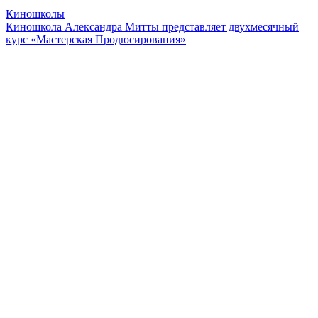
Киношколы
Киношкола Александра Митты представляет двухмесячный
курс «Мастерская Продюсирования»