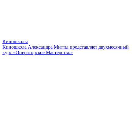
Киношколы
Киношкола Александра Митты представляет двухмесячный
курс «Операторское Мастерство»