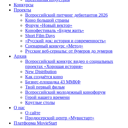
Конкурсы
Проекты
Всероссийский питчинг дебютантов 2026
Кино большой страны
Форум «Новый вектор»
Кинофестиваль «Будем жить»
Short Film Days
«Русский док: история и современность»
Сценарный конкурс «Метод»
Русские веб-сериалы: от бумеров до зумеров
Архив
Всероссийский конкурс видео о социальных
проектах «Хорошая история»
New Distribution
Как создаётся кино
Бизнес-площадка 43 ММКФ
Твой первый фильм
Всероссийский молодежный кинофорум
Герой нашего времени
Круглые столы
О нас
О сайте
Продюсерский центр «Мувистарт»
Платформа MovieStart