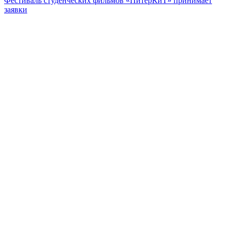
Фестиваль студенческих фильмов «ПитерКиТ» принимает
заявки