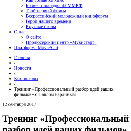
Как создаётся кино
Бизнес-площадка 43 ММКФ
Твой первый фильм
Всероссийский молодежный кинофорум
Герой нашего времени
Круглые столы
О нас
О сайте
Продюсерский центр «Мувистарт»
Платформа MovieStart
Главная
/
Новости
/
Киношколы
/
Тренинг «Профессиональный разбор идей ваших
фильмов» с Павлом Бардиным
12 сентября 2017
Тренинг «Профессиональный
разбор идей ваших фильмов»