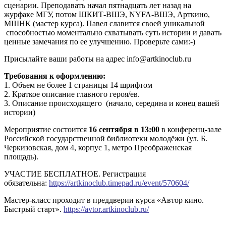
сценарии. Преподавать начал пятнадцать лет назад на
журфаке МГУ, потом ШКИТ-ВШЭ, NYFA-ВШЭ, Арткино,
МШНК (мастер курса). Павел славится своей уникальной
способностью моментально схватывать суть истории и давать
ценные замечания по ее улучшению. Проверьте сами:-)
Присылайте ваши работы на адрес info@artkinoclub.ru
Требования к оформлению:
1. Объем не более 1 страницы 14 шрифтом
2. Краткое описание главного героя/ев.
3. Описание происходящего (начало, середина и конец вашей
истории)
Мероприятие состоится
16 сентября в 13:00
в конференц-зале
Российской государственной библиотеки молодёжи (ул. Б.
Черкизовская, дом 4, корпус 1, метро Преображенская
площадь).
УЧАСТИЕ БЕСПЛАТНОЕ. Регистрация
обязательна:
https://artkinoclub.timepad.ru/event/570604/
Мастер-класс проходит в преддверии курса «Автор кино.
Быстрый старт».
https://avtor.artkinoclub.ru/