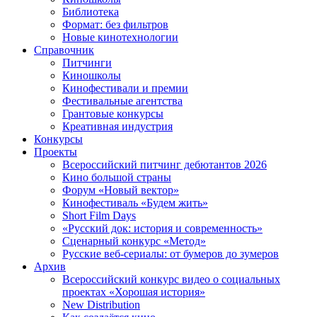
Библиотека
Формат: без фильтров
Новые кинотехнологии
Справочник
Питчинги
Киношколы
Кинофестивали и премии
Фестивальные агентства
Грантовые конкурсы
Креативная индустрия
Конкурсы
Проекты
Всероссийский питчинг дебютантов 2026
Кино большой страны
Форум «Новый вектор»
Кинофестиваль «Будем жить»
Short Film Days
«Русский док: история и современность»
Сценарный конкурс «Метод»
Русские веб-сериалы: от бумеров до зумеров
Архив
Всероссийский конкурс видео о социальных
проектах «Хорошая история»
New Distribution