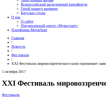
Твой первый фильм
Всероссийский молодежный кинофорум
Герой нашего времени
Круглые столы
О нас
О сайте
Продюсерский центр «Мувистарт»
Платформа MovieStart
Главная
/
Новости
/
Фестивали
/
XХI Фестиваль мировоззренческого кино принимает заяв
1 октября 2017
XХI Фестиваль мировоззренче
Фестивали