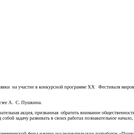
 заявки на участие в конкурсной программе XХ Фестиваля миро
узее А. С. Пушкина.
ательная акция, призванная обратить внимание общественности,
д собой задачу развивать в своих работах познавательное начал
оммерческий фонд научно-исследовательских разработок «Пушк