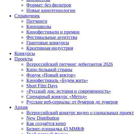
Формат: без фильтров
Новые кинотехнологии
Справочник
Питчинги
Киношколы
Кинофестивали и премии
Фестивальные агентства
Грантовые конкурсы
Креативная индустрия
Конкурсы
Проекты
Всероссийский питчинг дебютантов 2026
Кино большой страны
Форум «Новый вектор»
Кинофестиваль «Будем жить»
Short Film Days
«Русский док: история и современность»
Сценарный конкурс «Метод»
Русские веб-сериалы: от бумеров до зумеров
Архив
Всероссийский конкурс видео о социальных проек
New Distribution
Как создаётся кино
Бизнес-площадка 43 ММКФ