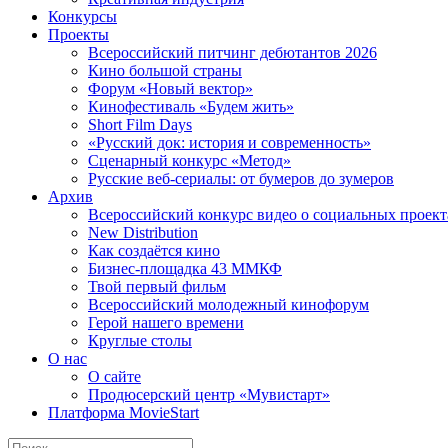
Конкурсы
Проекты
Всероссийский питчинг дебютантов 2026
Кино большой страны
Форум «Новый вектор»
Кинофестиваль «Будем жить»
Short Film Days
«Русский док: история и современность»
Сценарный конкурс «Метод»
Русские веб-сериалы: от бумеров до зумеров
Архив
Всероссийский конкурс видео о социальных проек
New Distribution
Как создаётся кино
Бизнес-площадка 43 ММКФ
Твой первый фильм
Всероссийский молодежный кинофорум
Герой нашего времени
Круглые столы
О нас
О сайте
Продюсерский центр «Мувистарт»
Платформа MovieStart