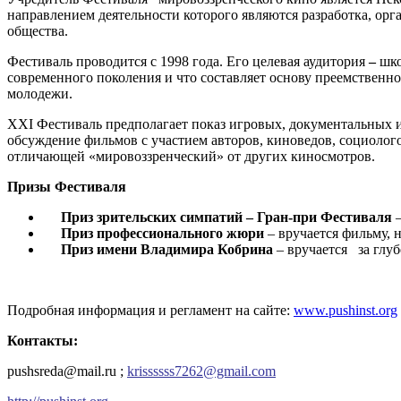
направлением деятельности которого являются разработка, ор
общества.
Фестиваль проводится с 1998 года. Его целевая аудитория
–
шко
современного поколения и что составляет основу преемственн
молодежи.
ХХI Фестиваль предполагает показ игровых, документальных
обсуждение фильмов с участием авторов, киноведов, социолого
отличающей «мировоззренческий» от других киносмотров.
Призы Фестиваля
Приз зрительских симпатий
– Гран-при Фестиваля
Приз профессионального жюри
– вручается фильму, 
Приз имени Владимира Кобрина
– вручается за глу
Подробная информация и регламент на сайте:
www.pushinst.org
Контакты:
pushsreda@mail.ru ;
krissssss7262@gmail.com