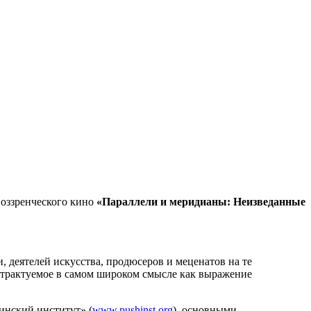
воззренческого кино
«Параллели и меридианы: Неизведанные
 деятелей искусства, продюсеров и меценатов на те
о, трактуемое в самом широком смысле как выражение
инский институт» (
www.pushinst.org
), основными