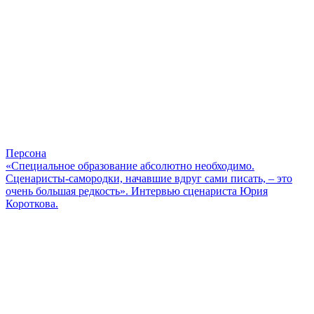
Персона
«Специальное образование абсолютно необходимо.
Сценаристы-самородки, начавшие вдруг сами писать, – это
очень большая редкость». Интервью сценариста Юрия
Короткова.