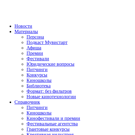
Новости
Материалы
Персона
Подкаст Мувистарт
Афиша
Премии
Фестивали
Юридические вопросы
Питчинги
Конкурсы
Киношколы
Библиотека
Формат: без фильтров
Новые кинотехнологии
Справочник
Питчинги
Киношколы
Кинофестивали и премии
Фестивальные агентства
Грантовые конкурсы
Креативная индустрия