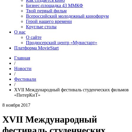
Как создаётся кино
Бизнес-площадка 43 ММКФ
Твой первый фильм
Всероссийский молодежный кинофорум
Герой нашего времени
Круглые столы
О нас
О сайте
Продюсерский центр «Мувистарт»
Платформа MovieStart
Главная
/
Новости
/
Фестивали
/
ХVII Международный фестиваль студенческих фильмов
«ПитерКиТ»
8 ноября 2017
ХVII Международный
фестиваль студенческих