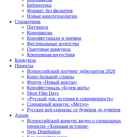
Библиотека
Формат: без фильтров
Новые кинотехнологии
Справочник
Питчинги
Киношколы
Кинофестивали и премии
Фестивальные агентства
Грантовые конкурсы
Креативная индустрия
Конкурсы
Проекты
Всероссийский питчинг дебютантов 2026
Кино большой страны
Форум «Новый вектор»
Кинофестиваль «Будем жить»
Short Film Days
«Русский док: история и современность»
Сценарный конкурс «Метод»
Русские веб-сериалы: от бумеров до зумеров
Архив
Всероссийский конкурс видео о социальных
проектах «Хорошая история»
New Distribution