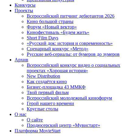
Конкурсы
Проекты
Всероссийский питчинг дебютантов 2026
Кино большой страны
Форум «Новый вектор»
Кинофестиваль «Будем жить»
Short Film Days
«Русский док: история и современность»
Сценарный конкурс «Метод»
Русские веб-сериалы: от бумеров до зумеров
Архив
Всероссийский конкурс видео о социальных
проектах «Хорошая история»
New Distribution
Как создаётся кино
Бизнес-площадка 43 ММКФ
Твой первый фильм
Всероссийский молодежный кинофорум
Герой нашего времени
Круглые столы
О нас
О сайте
Продюсерский центр «Мувистарт»
Платформа MovieStart