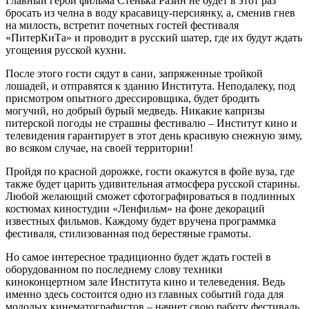
Главный герой фильма Стенька Разин не будет в этот раз
бросать из челна в воду красавицу-персиянку, а, сменив гнев
на милость, встретит почетных гостей фестиваля
«ПитерКиТа» и проводит в русский шатер, где их будут ждать
угощения русской кухни.
После этого гости сядут в сани, запряженные тройкой
лошадей, и отправятся к зданию Института. Неподалеку, под
присмотром опытного дрессировщика, будет бродить
могучий, но добрый бурый медведь. Никакие капризы
питерской погоды не страшны фестивалю – Институт кино и
телевидения гарантирует в этот день красивую снежную зиму,
во всяком случае, на своей территории!
Пройдя по красной дорожке, гости окажутся в фойе вуза, где
также будет царить удивительная атмосфера русской старины.
Любой желающий сможет сфотографироваться в подлинных
костюмах киностудии «Ленфильм» на фоне декораций
известных фильмов. Каждому будет вручена программка
фестиваля, стилизованная под берестяные грамоты.
Но самое интересное традиционно будет ждать гостей в
оборудованном по последнему слову техники
киноконцертном зале Института кино и телеведения. Ведь
именно здесь состоится одно из главных событий года для
молодых кинематографистов – начнет свою работу фестиваль