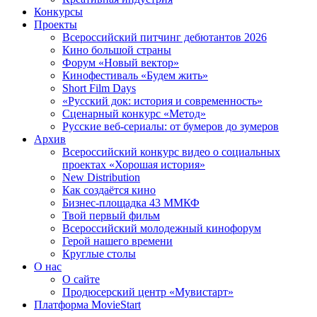
Конкурсы
Проекты
Всероссийский питчинг дебютантов 2026
Кино большой страны
Форум «Новый вектор»
Кинофестиваль «Будем жить»
Short Film Days
«Русский док: история и современность»
Сценарный конкурс «Метод»
Русские веб-сериалы: от бумеров до зумеров
Архив
Всероссийский конкурс видео о социальных
проектах «Хорошая история»
New Distribution
Как создаётся кино
Бизнес-площадка 43 ММКФ
Твой первый фильм
Всероссийский молодежный кинофорум
Герой нашего времени
Круглые столы
О нас
О сайте
Продюсерский центр «Мувистарт»
Платформа MovieStart