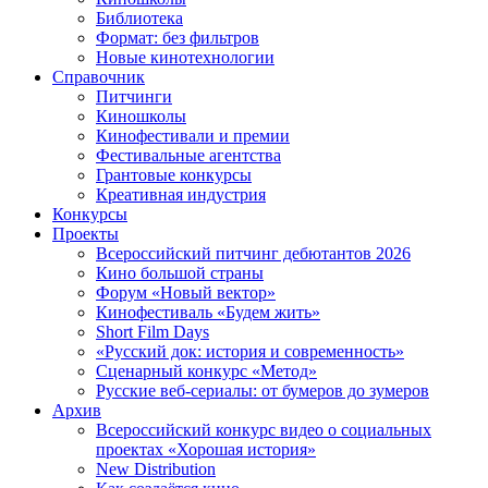
Библиотека
Формат: без фильтров
Новые кинотехнологии
Справочник
Питчинги
Киношколы
Кинофестивали и премии
Фестивальные агентства
Грантовые конкурсы
Креативная индустрия
Конкурсы
Проекты
Всероссийский питчинг дебютантов 2026
Кино большой страны
Форум «Новый вектор»
Кинофестиваль «Будем жить»
Short Film Days
«Русский док: история и современность»
Сценарный конкурс «Метод»
Русские веб-сериалы: от бумеров до зумеров
Архив
Всероссийский конкурс видео о социальных
проектах «Хорошая история»
New Distribution