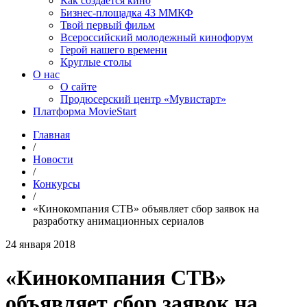
Как создаётся кино
Бизнес-площадка 43 ММКФ
Твой первый фильм
Всероссийский молодежный кинофорум
Герой нашего времени
Круглые столы
О нас
О сайте
Продюсерский центр «Мувистарт»
Платформа MovieStart
Главная
/
Новости
/
Конкурсы
/
«Кинокомпания СТВ» объявляет сбор заявок на
разработку анимационных сериалов
24 января 2018
«Кинокомпания СТВ»
объявляет сбор заявок на