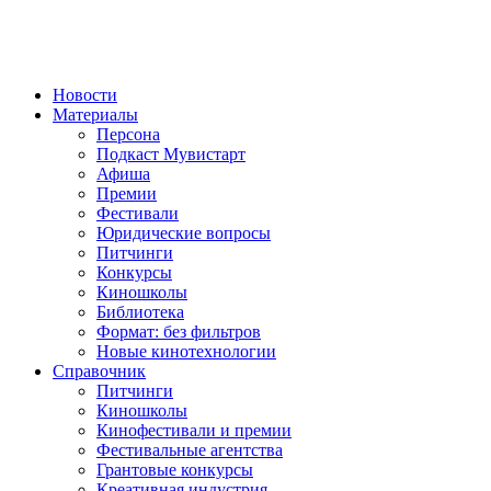
Новости
Материалы
Персона
Подкаст Мувистарт
Афиша
Премии
Фестивали
Юридические вопросы
Питчинги
Конкурсы
Киношколы
Библиотека
Формат: без фильтров
Новые кинотехнологии
Справочник
Питчинги
Киношколы
Кинофестивали и премии
Фестивальные агентства
Грантовые конкурсы
Креативная индустрия