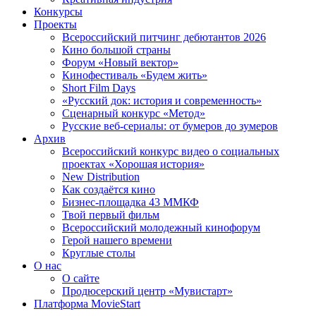
Конкурсы
Проекты
Всероссийский питчинг дебютантов 2026
Кино большой страны
Форум «Новый вектор»
Кинофестиваль «Будем жить»
Short Film Days
«Русский док: история и современность»
Сценарный конкурс «Метод»
Русские веб-сериалы: от бумеров до зумеров
Архив
Всероссийский конкурс видео о социальных
проектах «Хорошая история»
New Distribution
Как создаётся кино
Бизнес-площадка 43 ММКФ
Твой первый фильм
Всероссийский молодежный кинофорум
Герой нашего времени
Круглые столы
О нас
О сайте
Продюсерский центр «Мувистарт»
Платформа MovieStart