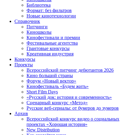
Библиотека
Формат: без фильтров
Новые кинотехнологии
Справочник
Питчинги
Киношколы
Кинофестивали и премии
Фестивальные агентства
Грантовые конкурсы
Креативная индустрия
Конкурсы
Проекты
Всероссийский питчинг дебютантов 2026
Кино большой страны
Форум «Новый вектор»
Кинофестиваль «Будем жить»
Short Film Days
«Русский док: история и современность»
Сценарный конкурс «Метод»
Русские веб-сериалы: от бумеров до зумеров
Архив
Всероссийский конкурс видео о социальных
проектах «Хорошая история»
New Distribution