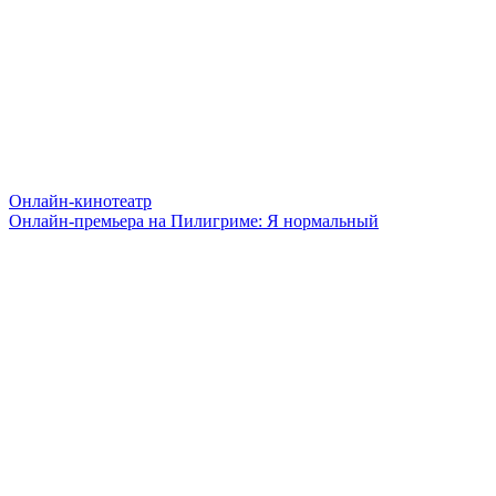
Онлайн-кинотеатр
Онлайн-премьера на Пилигриме: Я нормальный