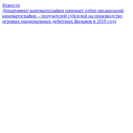
Новости
Департамент кинематографии начинает отбор организаций
кинематографии – получателей субсидий на производство
игровых национальных дебютных фильмов в 2019 году