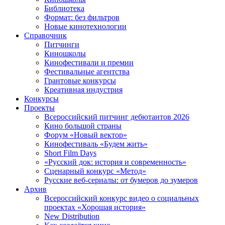
Библиотека
Формат: без фильтров
Новые кинотехнологии
Справочник
Питчинги
Киношколы
Кинофестивали и премии
Фестивальные агентства
Грантовые конкурсы
Креативная индустрия
Конкурсы
Проекты
Всероссийский питчинг дебютантов 2026
Кино большой страны
Форум «Новый вектор»
Кинофестиваль «Будем жить»
Short Film Days
«Русский док: история и современность»
Сценарный конкурс «Метод»
Русские веб-сериалы: от бумеров до зумеров
Архив
Всероссийский конкурс видео о социальных
проектах «Хорошая история»
New Distribution