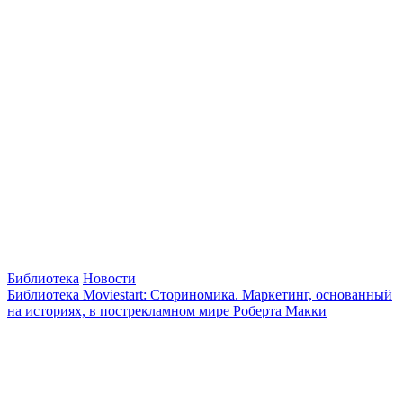
Библиотека
Новости
Библиотека Moviestart: Сториномика. Маркетинг, основанный
на историях, в пострекламном мире Роберта Макки