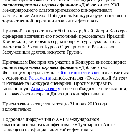
полнометражных игровых фильмов
«Доброе кино» XVI
Международного благотворительного кинофестиваля
«Лучезарный Ангел». Победитель Конкурса будет объявлен на
торжественной церемонии закрытия фестиваля.
Призовой фонд составляет 500 тысяч рублей. Жюри Конкурса
сценариев возглавит его постоянный председатель Ираклий
Квирикадзе, кинорежиссер, кинодраматург, руководитель
мастерской Высших Курсов Сценаристов и Режиссеров,
Заслуженный деятель искусств Грузии.
Приглашаем Вас принять участие в Конкурсе киносценариев
полнометражных игровых фильмов
«Доброе кино».
Желающим предлагаем на
сайте кинофестиваля
ознакомиться
с условиями
Регламента
кинофестиваля «Лучезарный Ангел»
и Регламента Конкурса сценариев. Просим направить
заполненную
Анкету-заявку
и все необходимые приложения,
включая фото автора, в Дирекцию кинофестиваля.
Прием заявок осуществляется до 31 июля 2019 года
включительно.
Подробная информация о XVI Международном
благотворительном кинофестивале «Лучезарный Ангел
размещена на официальном сайте фестиваля.