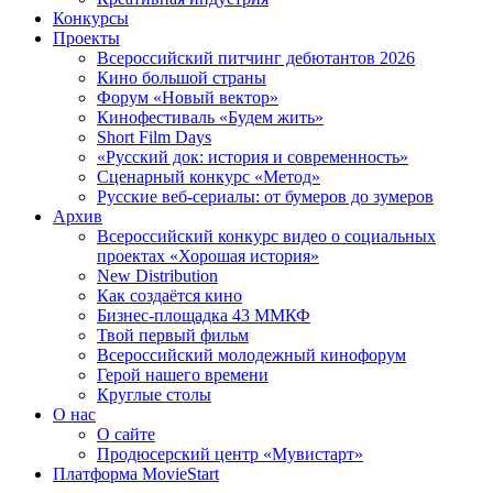
Конкурсы
Проекты
Всероссийский питчинг дебютантов 2026
Кино большой страны
Форум «Новый вектор»
Кинофестиваль «Будем жить»
Short Film Days
«Русский док: история и современность»
Сценарный конкурс «Метод»
Русские веб-сериалы: от бумеров до зумеров
Архив
Всероссийский конкурс видео о социальных
проектах «Хорошая история»
New Distribution
Как создаётся кино
Бизнес-площадка 43 ММКФ
Твой первый фильм
Всероссийский молодежный кинофорум
Герой нашего времени
Круглые столы
О нас
О сайте
Продюсерский центр «Мувистарт»
Платформа MovieStart