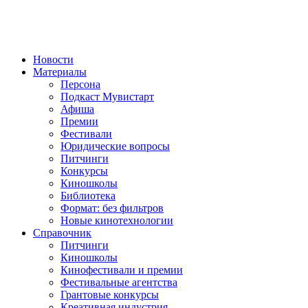
Новости
Материалы
Персона
Подкаст Мувистарт
Афиша
Премии
Фестивали
Юридические вопросы
Питчинги
Конкурсы
Киношколы
Библиотека
Формат: без фильтров
Новые кинотехнологии
Справочник
Питчинги
Киношколы
Кинофестивали и премии
Фестивальные агентства
Грантовые конкурсы
Креативная индустрия