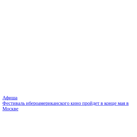
Афиша
Фестиваль ибероамериканского кино пройдет в конце мая в
Москве