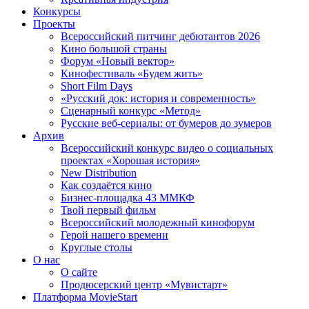
Конкурсы
Проекты
Всероссийский питчинг дебютантов 2026
Кино большой страны
Форум «Новый вектор»
Кинофестиваль «Будем жить»
Short Film Days
«Русский док: история и современность»
Сценарный конкурс «Метод»
Русские веб-сериалы: от бумеров до зумеров
Архив
Всероссийский конкурс видео о социальных
проектах «Хорошая история»
New Distribution
Как создаётся кино
Бизнес-площадка 43 ММКФ
Твой первый фильм
Всероссийский молодежный кинофорум
Герой нашего времени
Круглые столы
О нас
О сайте
Продюсерский центр «Мувистарт»
Платформа MovieStart