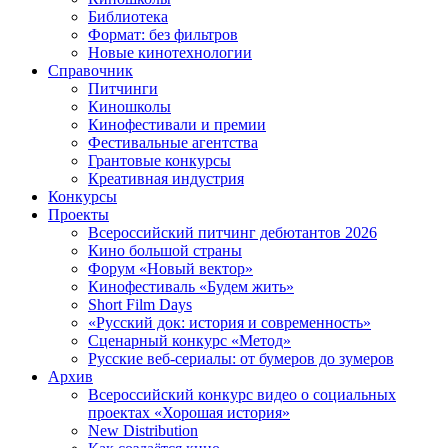
Библиотека
Формат: без фильтров
Новые кинотехнологии
Справочник
Питчинги
Киношколы
Кинофестивали и премии
Фестивальные агентства
Грантовые конкурсы
Креативная индустрия
Конкурсы
Проекты
Всероссийский питчинг дебютантов 2026
Кино большой страны
Форум «Новый вектор»
Кинофестиваль «Будем жить»
Short Film Days
«Русский док: история и современность»
Сценарный конкурс «Метод»
Русские веб-сериалы: от бумеров до зумеров
Архив
Всероссийский конкурс видео о социальных
проектах «Хорошая история»
New Distribution