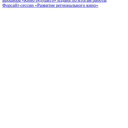
Брошюра «Кино будущего» издана по итогам работы
Форсайт-сессии «Развитие регионального кино»