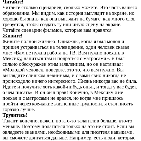
Читайте!
Читайте столько сценариев, сколько можете. Это часть вашего
образования. Мы видим, как история выглядит на экране, но
хорошо бы знать, как она выглядит на бумаге, как много слов
требуется, чтобы создать ту или иную сцену на экране.
Читайте сценарии фильмов, которые вам нравятся.
Живите!
Живите полной жизнью! Однажды, когда я был молод и
пришел устраиваться на телевидение, один человек сказал
мне: «Вам не нужна работа на ТВ. Вам нужно поехать в
Мексику, напиться там и подраться с матросами». Я был
сильно обескуражен этим заявлением, но он настаивал:
«Молодой человек, поверьте, это то, что вам нужно. Вы
выглядите слишком невинным, и с вами явно никогда не
происходило ничего интересного. Жизнь никогда вас не била.
Идите и получите хоть какой-нибудь опыт, и тогда у вас будет,
о чем писать». И он был прав! Конечно, в Мексику я не
поехал и с матросами не дрался, но когда мне пришлось
пройти через кое-какие жизненные трудности, я стал писать
гораздо лучше.
Трудитесь!
Талант, конечно, важен, но кто-то талантлив больше, кто-то
меньше. Поэтому полагаться только на это не стоит. Если вы
овладеете знаниями, необходимыми для писателя навыками,
вы сможете двигаться дальше. Например, есть люди, которые