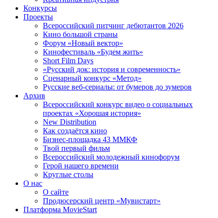
Конкурсы
Проекты
Всероссийский питчинг дебютантов 2026
Кино большой страны
Форум «Новый вектор»
Кинофестиваль «Будем жить»
Short Film Days
«Русский док: история и современность»
Сценарный конкурс «Метод»
Русские веб-сериалы: от бумеров до зумеров
Архив
Всероссийский конкурс видео о социальных
проектах «Хорошая история»
New Distribution
Как создаётся кино
Бизнес-площадка 43 ММКФ
Твой первый фильм
Всероссийский молодежный кинофорум
Герой нашего времени
Круглые столы
О нас
О сайте
Продюсерский центр «Мувистарт»
Платформа MovieStart