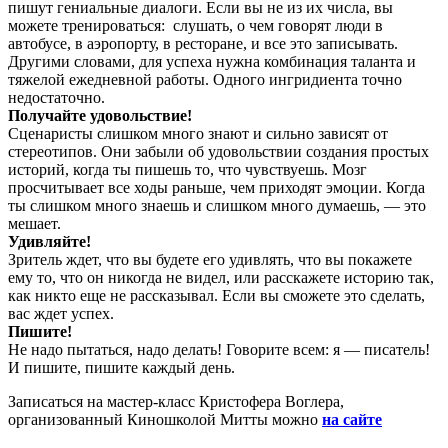
пишут гениальные диалоги. Если вы не из их числа, вы
можете тренироваться: слушать, о чем говорят люди в
автобусе, в аэропорту, в ресторане, и все это записывать.
Другими словами, для успеха нужна комбинация таланта и
тяжелой ежедневной работы. Одного ингридиента точно
недостаточно.
Получайте удовольствие!
Сценаристы слишком много знают и сильно зависят от
стереотипов. Они забыли об удовольствии создания простых
историй, когда ты пишешь то, что чувствуешь. Мозг
просчитывает все ходы раньше, чем приходят эмоции. Когда
ты слишком много знаешь и слишком много думаешь, — это
мешает.
Удивляйте!
Зритель ждет, что вы будете его удивлять, что вы покажете
ему то, что он никогда не видел, или расскажете историю так,
как никто еще не рассказывал. Если вы сможете это сделать,
вас ждет успех.
Пишите!
Не надо пытаться, надо делать! Говорите всем: я — писатель!
И пишите, пишите каждый день.
Записаться на мастер-класс Кристофера Воглера,
организованный Киношколой Митты можно
на сайте