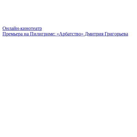
Онлайн-кинотеатр
Премьера на Пилигриме: «Арбатство» Дмитрия Григорьева