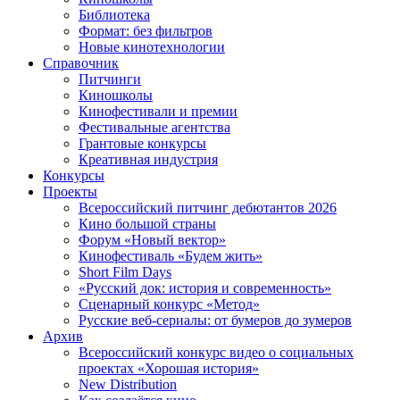
Библиотека
Формат: без фильтров
Новые кинотехнологии
Справочник
Питчинги
Киношколы
Кинофестивали и премии
Фестивальные агентства
Грантовые конкурсы
Креативная индустрия
Конкурсы
Проекты
Всероссийский питчинг дебютантов 2026
Кино большой страны
Форум «Новый вектор»
Кинофестиваль «Будем жить»
Short Film Days
«Русский док: история и современность»
Сценарный конкурс «Метод»
Русские веб-сериалы: от бумеров до зумеров
Архив
Всероссийский конкурс видео о социальных
проектах «Хорошая история»
New Distribution