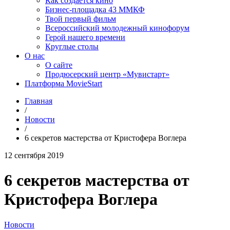
Как создаётся кино
Бизнес-площадка 43 ММКФ
Твой первый фильм
Всероссийский молодежный кинофорум
Герой нашего времени
Круглые столы
О нас
О сайте
Продюсерский центр «Мувистарт»
Платформа MovieStart
Главная
/
Новости
/
6 секретов мастерства от Кристофера Воглера
12 сентября 2019
6 секретов мастерства от
Кристофера Воглера
Новости