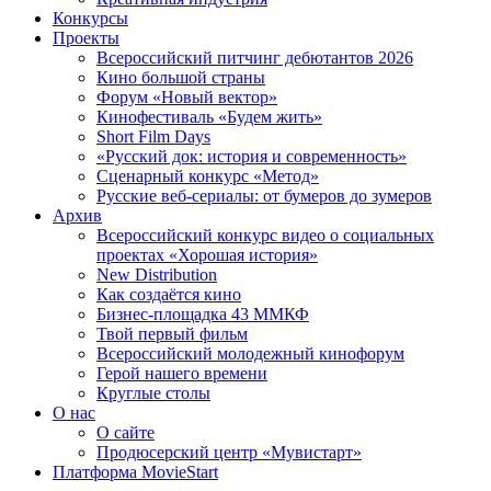
Конкурсы
Проекты
Всероссийский питчинг дебютантов 2026
Кино большой страны
Форум «Новый вектор»
Кинофестиваль «Будем жить»
Short Film Days
«Русский док: история и современность»
Сценарный конкурс «Метод»
Русские веб-сериалы: от бумеров до зумеров
Архив
Всероссийский конкурс видео о социальных
проектах «Хорошая история»
New Distribution
Как создаётся кино
Бизнес-площадка 43 ММКФ
Твой первый фильм
Всероссийский молодежный кинофорум
Герой нашего времени
Круглые столы
О нас
О сайте
Продюсерский центр «Мувистарт»
Платформа MovieStart