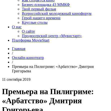
Как создаётся кино
Бизнес-площадка 43 ММКФ
Твой первый фильм
Всероссийский молодежный кинофорум
Герой нашего времени
Круглые столы
О нас
О сайте
Продюсерский центр «Мувистарт»
Платформа MovieStart
Главная
/
Онлайн-кинотеатр
/
Премьера на Пилигриме: «Арбатство» Дмитрия
Григорьева
11 сентября 2019
Премьера на Пилигриме:
«Арбатство» Дмитрия
Григорьева