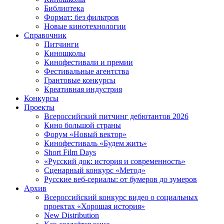
Библиотека
Формат: без фильтров
Новые кинотехнологии
Справочник
Питчинги
Киношколы
Кинофестивали и премии
Фестивальные агентства
Грантовые конкурсы
Креативная индустрия
Конкурсы
Проекты
Всероссийский питчинг дебютантов 2026
Кино большой страны
Форум «Новый вектор»
Кинофестиваль «Будем жить»
Short Film Days
«Русский док: история и современность»
Сценарный конкурс «Метод»
Русские веб-сериалы: от бумеров до зумеров
Архив
Всероссийский конкурс видео о социальных
проектах «Хорошая история»
New Distribution