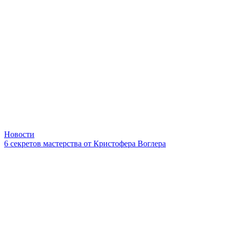
Новости
6 секретов мастерства от Кристофера Воглера