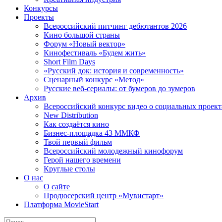
Конкурсы
Проекты
Всероссийский питчинг дебютантов 2026
Кино большой страны
Форум «Новый вектор»
Кинофестиваль «Будем жить»
Short Film Days
«Русский док: история и современность»
Сценарный конкурс «Метод»
Русские веб-сериалы: от бумеров до зумеров
Архив
Всероссийский конкурс видео о социальных проек
New Distribution
Как создаётся кино
Бизнес-площадка 43 ММКФ
Твой первый фильм
Всероссийский молодежный кинофорум
Герой нашего времени
Круглые столы
О нас
О сайте
Продюсерский центр «Мувистарт»
Платформа MovieStart