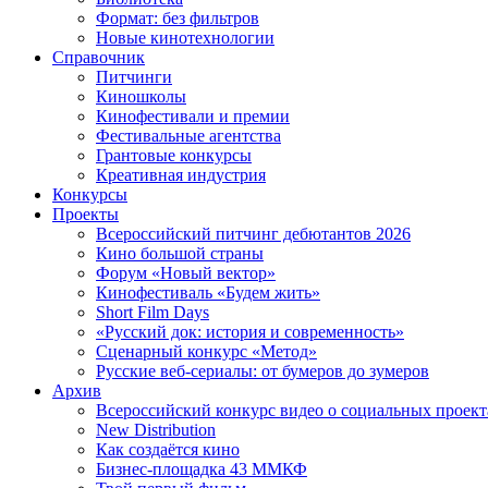
Формат: без фильтров
Новые кинотехнологии
Справочник
Питчинги
Киношколы
Кинофестивали и премии
Фестивальные агентства
Грантовые конкурсы
Креативная индустрия
Конкурсы
Проекты
Всероссийский питчинг дебютантов 2026
Кино большой страны
Форум «Новый вектор»
Кинофестиваль «Будем жить»
Short Film Days
«Русский док: история и современность»
Сценарный конкурс «Метод»
Русские веб-сериалы: от бумеров до зумеров
Архив
Всероссийский конкурс видео о социальных проек
New Distribution
Как создаётся кино
Бизнес-площадка 43 ММКФ