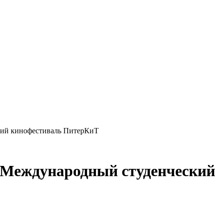
кий кинофестиваль ПитерКиТ
а Международный студенчески