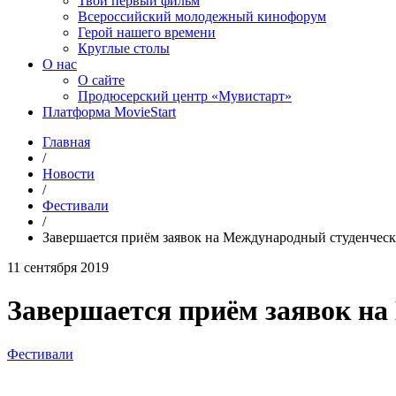
Твой первый фильм
Всероссийский молодежный кинофорум
Герой нашего времени
Круглые столы
О нас
О сайте
Продюсерский центр «Мувистарт»
Платформа MovieStart
Главная
/
Новости
/
Фестивали
/
Завершается приём заявок на Международный студенчес
11 сентября 2019
Завершается приём заявок н
Фестивали