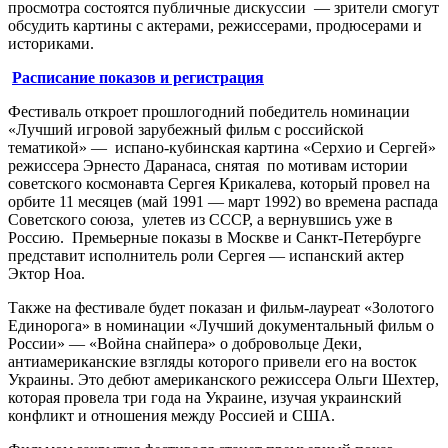
просмотра состоятся публичные дискуссии — зрители смогут
обсудить картины с актерами, режиссерами, продюсерами и
историками.
Расписание показов и регистрация
Фестиваль откроет прошлогодний победитель номинации
«Лучший игровой зарубежный фильм с российской
тематикой» — испано-кубинская картина «Серхио и Сергей»
режиссера Эрнесто Даранаса, снятая по мотивам истории
советского космонавта Сергея Крикалева, который провел на
орбите 11 месяцев (май 1991 — март 1992) во времена распада
Советского союза, улетев из СССР, а вернувшись уже в
Россию. Премьерные показы в Москве и Санкт-Петербурге
представит исполнитель роли Сергея — испанский актер
Эктор Ноа.
Также на фестивале будет показан и фильм-лауреат «Золотого
Единорога» в номинации «Лучший документальный фильм о
России» — «Война снайпера» о добровольце Деки,
антиамериканские взгляды которого привели его на восток
Украины. Это дебют американского режиссера Ольги Шехтер,
которая провела три года на Украине, изучая украинский
конфликт и отношения между Россией и США.