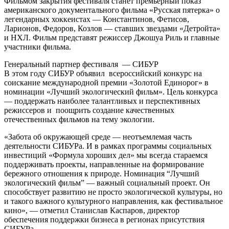
Фильмом закрытия фестиваля станет премьерный показ
американского документального фильма «Русская пятерка» о
легендарных хоккеистах — Константинов, Фетисов,
Ларионов, Федоров, Козлов — ставших звездами «Детройта»
и НХЛ. Фильм представят режиссер Джошуа Риль и главные
участники фильма.
Генеральный партнер фестиваля — СИБУР
В этом году СИБУР объявил всероссийский конкурс на
соискание международной премии «Золотой Единорог» в
номинации «Лучший экологический фильм». Цель конкурса
— поддержать наиболее талантливых и перспективных
режиссеров и поощрить создание качественных
отечественных фильмов на тему экологии.
«Забота об окружающей среде — неотъемлемая часть
деятельности СИБУРа. И в рамках программы социальных
инвестиций «Формула хороших дел» мы всегда стараемся
поддерживать проекты, направленные на формирование
бережного отношения к природе. Номинация “Лучший
экологический фильм” — важный социальный проект. Он
способствует развитию не просто экологической культуры, но
и такого важного культурного направления, как фестивальное
кино», — отметил Станислав Каспаров, директор
обеспечения поддержки бизнеса в регионах присутствия
СИБУРа.