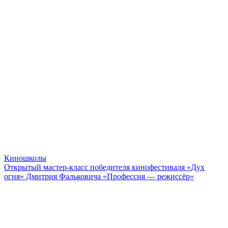
Киношколы
Открытый мастер-класс победителя кинофестиваля «Дух
огня» Дмитрия Фальковича «Профессия — режиссёр»