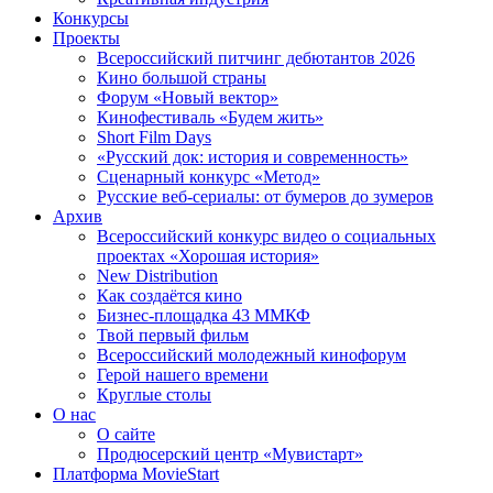
Конкурсы
Проекты
Всероссийский питчинг дебютантов 2026
Кино большой страны
Форум «Новый вектор»
Кинофестиваль «Будем жить»
Short Film Days
«Русский док: история и современность»
Сценарный конкурс «Метод»
Русские веб-сериалы: от бумеров до зумеров
Архив
Всероссийский конкурс видео о социальных
проектах «Хорошая история»
New Distribution
Как создаётся кино
Бизнес-площадка 43 ММКФ
Твой первый фильм
Всероссийский молодежный кинофорум
Герой нашего времени
Круглые столы
О нас
О сайте
Продюсерский центр «Мувистарт»
Платформа MovieStart