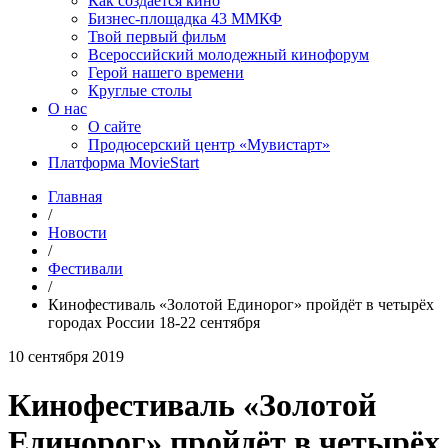
Как создаётся кино
Бизнес-площадка 43 ММКФ
Твой первый фильм
Всероссийский молодежный кинофорум
Герой нашего времени
Круглые столы
О нас
О сайте
Продюсерский центр «Мувистарт»
Платформа MovieStart
Главная
/
Новости
/
Фестивали
/
Кинофестиваль «Золотой Единорог» пройдёт в четырёх
городах России 18-22 сентября
10 сентября 2019
Кинофестиваль «Золотой
Единорог» пройдёт в четырёх