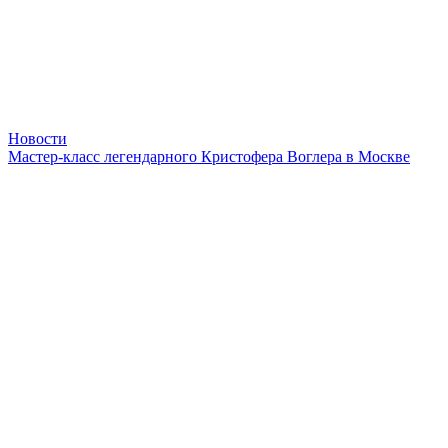
Новости
Мастер-класс легендарного Кристофера Воглера в Москве