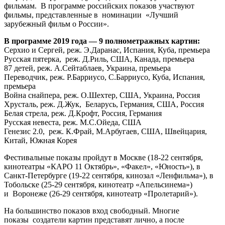
фильмам. В программе российских показов участвуют
фильмы, представленные в номинации «Лучший
зарубежный фильм о России».
В программе 2019 года — 9 полнометражных картин:
Серхио и Сергей, реж. Э.Даранас, Испания, Куба, премьера
Русская пятерка, реж. Д.Риль, США, Канада, премьера
87 детей, реж. А.Сейтаблаев, Украина, премьера
Переводчик, реж. Р.Барриусо, С.Барриусо, Куба, Испания,
премьера
Война снайпера, реж. О.Шехтер, США, Украина, Россия
Хрусталь, реж. Д.Жук, Беларусь, Германия, США, Россия
Белая стрела, реж. Д.Крофт, Россия, Германия
Русская невеста, реж. М.С.Ойеда, США
Генезис 2.0, реж. К.Фрай, М.Арбугаев, США, Швейцария,
Китай, Южная Корея
Фестивальные показы пройдут в Москве (18-22 сентября,
кинотеатры «КАРО 11 Октябрь», «Факел», «Юность»), в
Санкт-Петербурге (19-22 сентября, кинозал «Ленфильма»), в
Тобольске (25-29 сентября, кинотеатр «Апельсинема»)
и Воронеже (26-29 сентября, кинотеатр «Пролетарий»).
На большинство показов вход свободный. Многие
показы создатели картин представят лично, а после