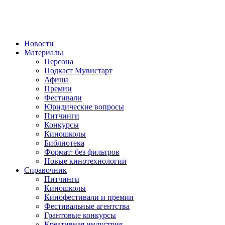
Новости
Материалы
Персона
Подкаст Мувистарт
Афиша
Премии
Фестивали
Юридические вопросы
Питчинги
Конкурсы
Киношколы
Библиотека
Формат: без фильтров
Новые кинотехнологии
Справочник
Питчинги
Киношколы
Кинофестивали и премии
Фестивальные агентства
Грантовые конкурсы
Креативная индустрия