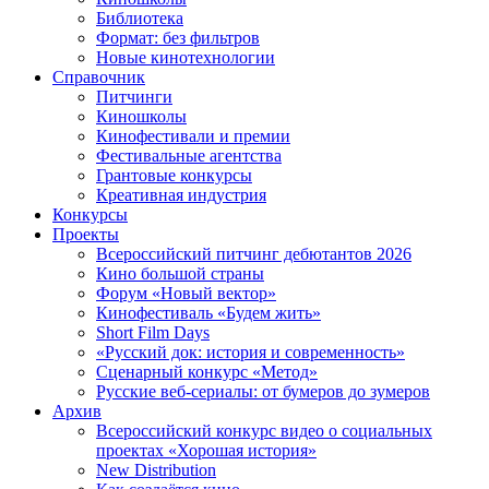
Библиотека
Формат: без фильтров
Новые кинотехнологии
Справочник
Питчинги
Киношколы
Кинофестивали и премии
Фестивальные агентства
Грантовые конкурсы
Креативная индустрия
Конкурсы
Проекты
Всероссийский питчинг дебютантов 2026
Кино большой страны
Форум «Новый вектор»
Кинофестиваль «Будем жить»
Short Film Days
«Русский док: история и современность»
Сценарный конкурс «Метод»
Русские веб-сериалы: от бумеров до зумеров
Архив
Всероссийский конкурс видео о социальных
проектах «Хорошая история»
New Distribution