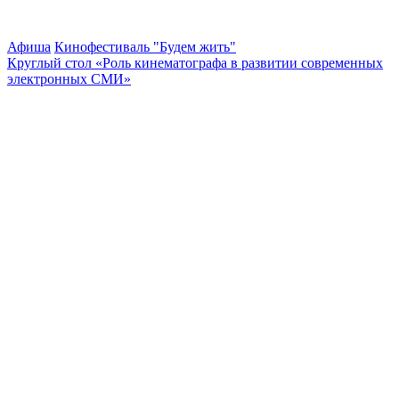
Афиша
Кинофестиваль "Будем жить"
Круглый стол «Роль кинематографа в развитии современных
электронных СМИ»