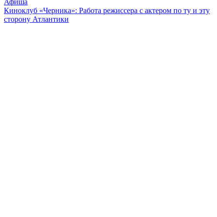
Афиша
Киноклуб «Черника»: Работа режиссера с актером по ту и эту
сторону Атлантики