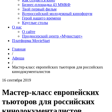
Как создаётся кино
Бизнес-площадка 43 ММКФ
Твой первый фильм
Всероссийский молодежный кинофорум
Герой нашего времени
Круглые столы
О нас
О сайте
Продюсерский центр «Мувистарт»
Платформа MovieStart
Главная
/
Афиша
/
Мастер-класс европейских тьюторов для российских
кинодокументалистов
16 сентября 2019
Мастер-класс европейских
тьюторов для российских
кинодокументалистов