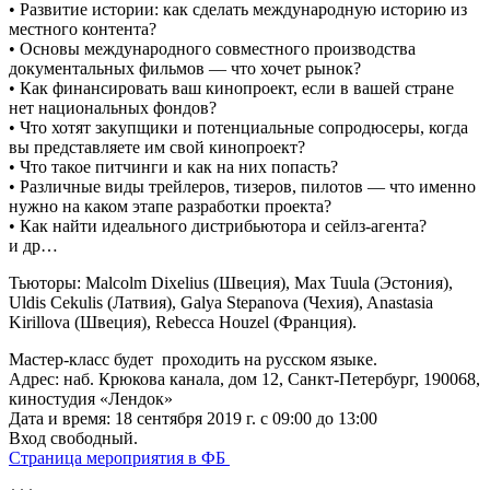
• Развитие истории: как сделать международную историю из
местного контента?
• Основы международного совместного производства
документальных фильмов — что хочет рынок?
• Как финансировать ваш кинопроект, если в вашей стране
нет национальных фондов?
• Что хотят закупщики и потенциальные сопродюсеры, когда
вы представляете им свой кинопроект?
• Что такое питчинги и как на них попасть?
• Различные виды трейлеров, тизеров, пилотов — что именно
нужно на каком этапе разработки проекта?
• Как найти идеального дистрибьютора и сейлз-агента?
и др…
Тьюторы: Malcolm Dixelius (Швеция), Max Tuula (Эстония),
Uldis Cekulis (Латвия), Galya Stepanova (Чехия), Anastasia
Kirillova (Швеция), Rebecca Houzel (Франция).
Мастер-класс будет проходить на русском языке.
Адрес: наб. Крюкова канала, дом 12, Санкт-Петербург, 190068,
киностудия «Лендок»
Дата и время: 18 сентября 2019 г. с 09:00 до 13:00
Вход свободный.
Страница мероприятия в ФБ