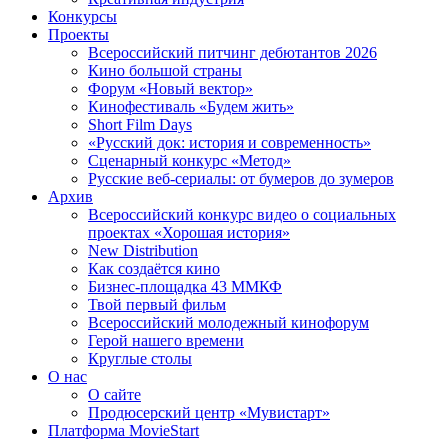
Конкурсы
Проекты
Всероссийский питчинг дебютантов 2026
Кино большой страны
Форум «Новый вектор»
Кинофестиваль «Будем жить»
Short Film Days
«Русский док: история и современность»
Сценарный конкурс «Метод»
Русские веб-сериалы: от бумеров до зумеров
Архив
Всероссийский конкурс видео о социальных
проектах «Хорошая история»
New Distribution
Как создаётся кино
Бизнес-площадка 43 ММКФ
Твой первый фильм
Всероссийский молодежный кинофорум
Герой нашего времени
Круглые столы
О нас
О сайте
Продюсерский центр «Мувистарт»
Платформа MovieStart