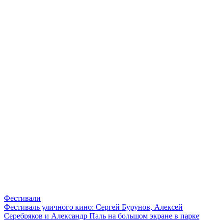
Фестивали
Фестиваль уличного кино: Сергей Бурунов, Алексей
Серебряков и Александр Паль на большом экране в парке