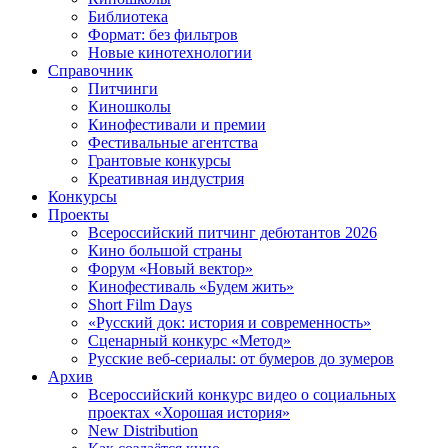
Библиотека
Формат: без фильтров
Новые кинотехнологии
Справочник
Питчинги
Киношколы
Кинофестивали и премии
Фестивальные агентства
Грантовые конкурсы
Креативная индустрия
Конкурсы
Проекты
Всероссийский питчинг дебютантов 2026
Кино большой страны
Форум «Новый вектор»
Кинофестиваль «Будем жить»
Short Film Days
«Русский док: история и современность»
Сценарный конкурс «Метод»
Русские веб-сериалы: от бумеров до зумеров
Архив
Всероссийский конкурс видео о социальных
проектах «Хорошая история»
New Distribution