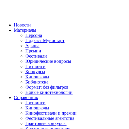
Новости
Материалы
Персона
Подкаст Мувистарт
Афиша
Премии
Фестивали
Юридические вопросы
Питчинги
Конкурсы
Киношколы
Библиотека
Формат: без фильтров
Новые кинотехнологии
Справочник
Питчинги
Киношколы
Кинофестивали и премии
Фестивальные агентства
Грантовые конкурсы
Креативная индустрия