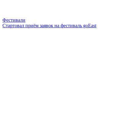
Фестивали
Стартовал приём заявок на фестиваль goEast