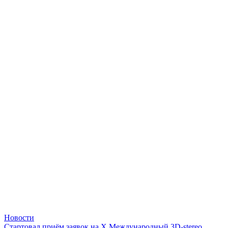
Новости
Стартовал приём заявок на X Международный 3D-stereo