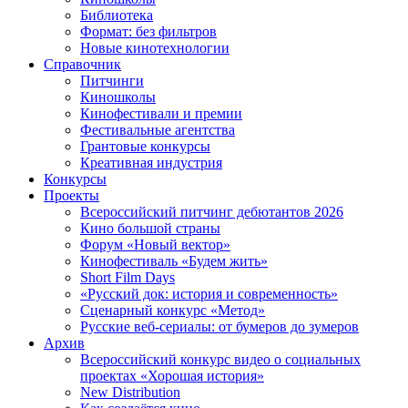
Библиотека
Формат: без фильтров
Новые кинотехнологии
Справочник
Питчинги
Киношколы
Кинофестивали и премии
Фестивальные агентства
Грантовые конкурсы
Креативная индустрия
Конкурсы
Проекты
Всероссийский питчинг дебютантов 2026
Кино большой страны
Форум «Новый вектор»
Кинофестиваль «Будем жить»
Short Film Days
«Русский док: история и современность»
Сценарный конкурс «Метод»
Русские веб-сериалы: от бумеров до зумеров
Архив
Всероссийский конкурс видео о социальных
проектах «Хорошая история»
New Distribution