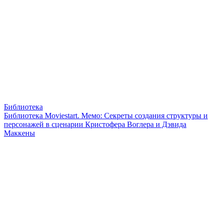
Библиотека
Библиотека Moviestart. Мемо: Секреты создания структуры и
персонажей в сценарии Кристофера Воглера и Дэвида
Маккены